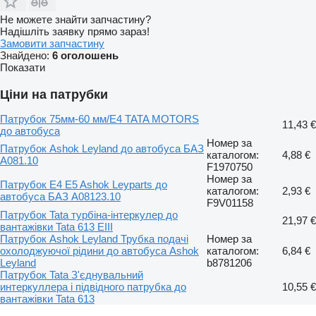
Не можете знайти запчастину?
Надішліть заявку прямо зараз!
Замовити запчастину
Знайдено:
6 оголошень
Показати
Ціни на патрубки
Патрубок 75мм-60 мм/Е4 TATA MOTORS
11,43 €
до автобуса
Номер за
Патрубок Ashok Leyland до автобуса БАЗ
каталогом:
4,88 €
А081.10
F1970750
Номер за
Патрубок E4 E5 Ashok Leyparts до
каталогом:
2,93 €
автобуса БАЗ А08123.10
F9V01158
Патрубок Tata турбіна-інтеркулер до
21,97 €
вантажівки Tata 613 EIII
Патрубок Ashok Leyland Трубка подачі
Номер за
охолоджуючої рідини до автобуса Ashok
каталогом:
6,84 €
Leyland
b8781206
Патрубок Tata З'єднувальний
интеркуллера і підвідного патрубка до
10,55 €
вантажівки Tata 613