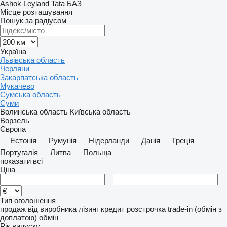
Ashok Leyland
Tata
БАЗ
Місце розташування
Пошук за радіусом
Україна
Львівська область
Черляни
Закарпатська область
Мукачево
Сумська область
Суми
Волинська область
Київська область
Ворзель
Європа
Естонія
Румунія
Нідерланди
Данія
Греція
Португалія
Литва
Польща
показати всі
Ціна
–
Тип оголошення
продаж
від виробника
лізинг
кредит
розстрочка
trade-in (обмін з
доплатою)
обмін
Рік випуску