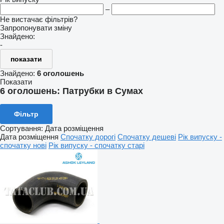
–
Не вистачає фільтрів?
Запропонувати зміну
Знайдено:
-
показати
Знайдено:
6 оголошень
Показати
6 оголошень:
Патрубки в Сумах
Фільтр
Сортування
:
Дата розміщення
Дата розміщення
Спочатку дорогі
Спочатку дешеві
Рік випуску -
спочатку нові
Рік випуску - спочатку старі