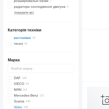
розширювальні бачки
радіатори охолодження двигуна
показати всі
Категорія техніки
вантажівки
тягачі
Марка
DAF
IVECO
CF
Ducato
F-MAX
MAN
LF
Daily
Mercedes-Benz
XF
EuroCargo
L2000
Scania
S-Way
TGA
A-Class
Atleon
Kerax
Volvo
Stralis
TGL
Actros
Cabstar
Magnum
G-series
LT