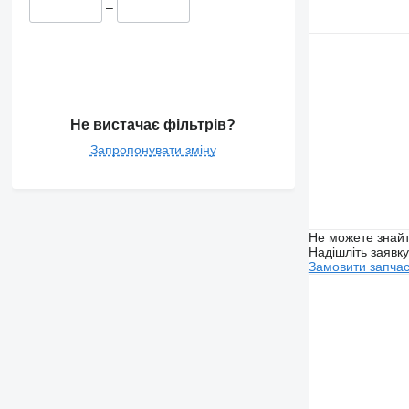
–
Не вистачає фільтрів?
Запропонувати зміну
Не можете знайт
Надішліть заявк
Замовити запча