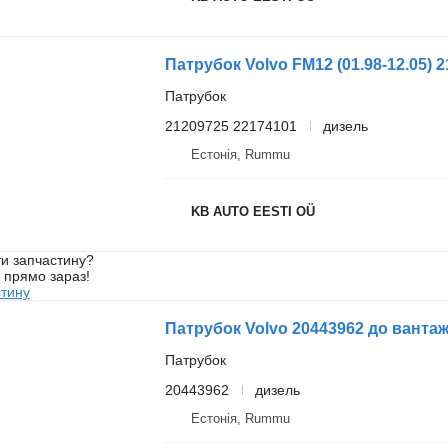
Патрубок
21209725 22174101
дизель
Естонія, Rummu
KB AUTO EESTI OÜ
и запчастину?
у прямо зараз!
стину
Патрубок Volvo 20443962 до вантажі
Патрубок
20443962
дизель
Естонія, Rummu