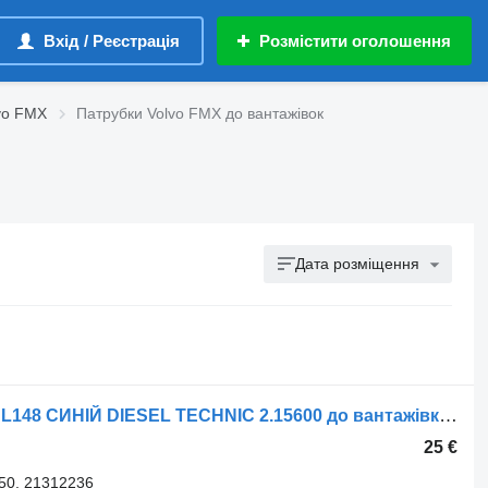
Вхід / Реєстрація
Розмістити оголошення
vo FMX
Патрубки Volvo FMX до вантажівок
Дата розміщення
Патрубок Volvo ИНТЕРКУЛЕРА D91 L148 СИНІЙ DIESEL TECHNIC 2.15600 до вантажівки Volvo FM9-FH12, FMX 09.01
25 €
50, 21312236