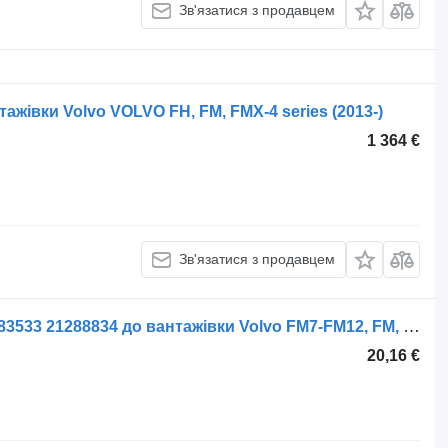
Зв'язатися з продавцем
тажівки Volvo VOLVO FH, FM, FMX-4 series (2013-)
1 364 €
Зв'язатися з продавцем
Патрубок Volvo FM9 (01.01-12.05) 3183533 21288834 до вантажівки Volvo FM7-FM12, FM, FMX (1998-2014)
20,16 €