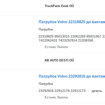
TruckParts Eesti OÜ
Патрубок Volvo 22318825 до вантажі
Патрубок
22318825 85013015 22062259 85021957 2
7422062431 7423292914 21208268...
Естонія, Rummu
KB AUTO EESTI OÜ
Патрубок Volvo 23292816 до вантажі
Патрубок
23292816 22912178 22912173
дизель
Естонія, Rummu