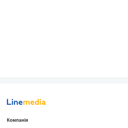
Autoline. Оцініть усі переваги.
Компанія