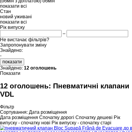
(обмін з доплатою)
обмін
показати всі
Стан
новий
уживані
показати всі
Рік випуску
–
Не вистачає фільтрів?
Запропонувати зміну
Знайдено:
-
показати
Знайдено:
12 оголошень
Показати
12 оголошень:
Пневматичні клапани
VDL
Фільтр
Сортування
:
Дата розміщення
Дата розміщення
Спочатку дорогі
Спочатку дешеві
Рік
випуску - спочатку нові
Рік випуску - спочатку старі