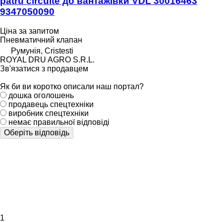
patru circuite до вантажівки VDL 30016463
9347050090
Ціна за запитом
Пневматичний клапан
Румунія, Cristesti
ROYAL DRU AGRO S.R.L.
Зв'язатися з продавцем
Як би ви коротко описали наш портал?
дошка оголошень
продавець спецтехніки
виробник спецтехніки
немає правильної відповіді
Оберіть відповідь
1