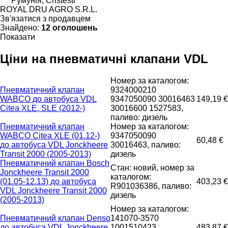
Румунія, Cristesti
ROYAL DRU AGRO S.R.L.
Зв'язатися з продавцем
Знайдено:
12 оголошень
Показати
Ціни на пневматичні клапани VDL
Номер за каталогом:
Пневматичний клапан
9324000210
WABCO до автобуса VDL
9347050090 30016463
149,19 €
Citea XLE, SLE (2012-)
30016600 1527583,
паливо: дизель
Пневматичний клапан
Номер за каталогом:
WABCO Citea XLE (01.12-)
9347050090
60,48 €
до автобуса VDL Jonckheere
30016463, паливо:
Transit 2000 (2005-2013)
дизель
Пневматичний клапан Bosch
Стан: новий, номер за
Jonckheere Transit 2000
каталогом:
(01.05-12.13) до автобуса
403,23 €
R901036386, паливо:
VDL Jonckheere Transit 2000
дизель
(2005-2013)
Номер за каталогом:
Пневматичний клапан Denso
141070-3570
до автобуса VDL Jonckheere
1001510423
483,87 €