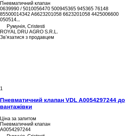
Пневматичний клапан
0639990 / 5010056470 500945365 945365 76148
85500014342 A6623201058 6623201058 4425006600
050514...
Румунія, Cristesti
ROYAL DRU AGRO S.R.L.
Зв'язатися з продавцем
1
Пневматичний клапан VDL A0054297244 до
вантажівки
Ціна за запитом
Пневматичний клапан
A0054297244