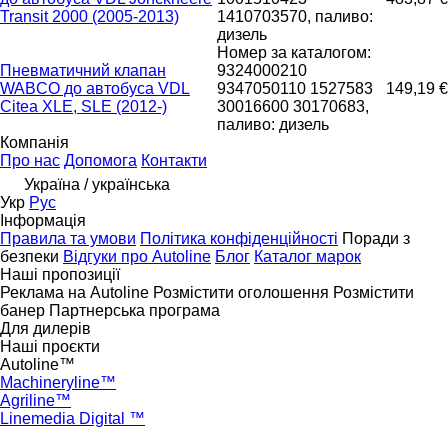
Transit 2000 (2005-2013)
1410703570, паливо:
дизель
Номер за каталогом:
Пневматичний клапан
9324000210
WABCO до автобуса VDL
9347050110 1527583
149,19 €
Citea XLE, SLE (2012-)
30016600 30170683,
паливо: дизель
Компанія
Про нас
Допомога
Контакти
Україна / українська
Укр
Рус
Інформація
Правила та умови
Політика конфіденційності
Поради з
безпеки
Відгуки про Autoline
Блог
Каталог марок
Наші пропозиції
Реклама на Autoline
Розмістити оголошення
Розмістити
банер
Партнерська програма
Для дилерів
Наші проєкти
Autoline™
Machineryline™
Agriline™
Linemedia Digital ™