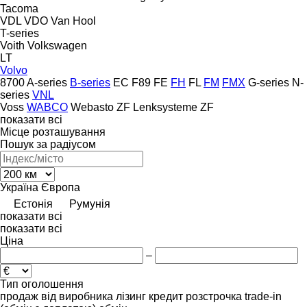
Tacoma
VDL
VDO
Van Hool
T-series
Voith
Volkswagen
LT
Volvo
8700
A-series
B-series
EC
F89
FE
FH
FL
FM
FMX
G-series
N-
series
VNL
Voss
WABCO
Webasto
ZF Lenksysteme
ZF
показати всі
Місце розташування
Пошук за радіусом
Україна
Європа
Естонія
Румунія
показати всі
показати всі
Ціна
–
Тип оголошення
продаж
від виробника
лізинг
кредит
розстрочка
trade-in