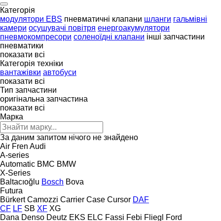
Категорія
модулятори EBS
пневматичні клапани
шланги
гальмівні
камери
осушувачі повітря
енергоакумулятори
пневмокомпресори
соленоїдні клапани
інші запчастини
пневматики
показати всі
Категорія техніки
вантажівки
автобуси
показати всі
Тип запчастини
оригінальна запчастина
показати всі
Марка
За даним запитом нічого не знайдено
Air Fren
Audi
A-series
Automatic
BMC
BMW
X-Series
Baltacıoğlu
Bosch
Bova
Futura
Bürkert
Camozzi
Carrier
Case
Cursor
DAF
CF
LF
SB
XF
XG
Dana
Denso
Deutz
EKS
ELC
Fassi
Febi
Fliegl
Ford