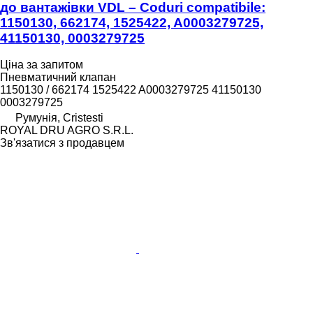
до вантажівки VDL – Coduri compatibile:
1150130, 662174, 1525422, A0003279725,
41150130, 0003279725
Ціна за запитом
Пневматичний клапан
1150130 / 662174 1525422 A0003279725 41150130
0003279725
Румунія, Cristesti
ROYAL DRU AGRO S.R.L.
Зв'язатися з продавцем