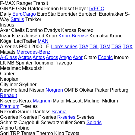
F-MAX
Ranger
Transit
GINAF
GSR
Haldex
Herion
Holset
Hoyer
IVECO
Daily
EuroCargo
EuroStar
Eurorider
Eurotech
Eurotrakker
S-
Way
Stralis
Trakker
Irisbus
Axer
Citelis
Domino
Evadys
Karosa
Recreo
Irizar
Isuzu
Jonsered
Knorr
Knorr-Bremse
Komatsu
Krone
Kögel
LeciTrailer
MAN
A-series
F90
L2000
LE
Lion's series
TGA
TGL
TGM
TGS
TGX
Masats
Mercedes-Benz
A-Class
Actros
Antos
Arocs
Atego
Axor
Citaro
Econic
Intouro
LK
MB
Sprinter
Tourismo
Travego
Metalmec
Mitsubishi
Canter
Neoplan
Cityliner
Skyliner
New Holland
Nissan
Norgren
OMFB
Otokar
Parker
Pierburg
Renault
K-series
Kerax
Magnum
Major
Mascott
Midliner
Midlum
Premium
T-series
Rexroth
Sauer-Danfoss
Scania
G-series
K-series
P-series
R-series
S-series
Schmitz Cargobull
Schwarzmüller
Setra
Solaris
Alpino
Urbino
Sorl
TRP
Temsa
Thermo King
Toyota