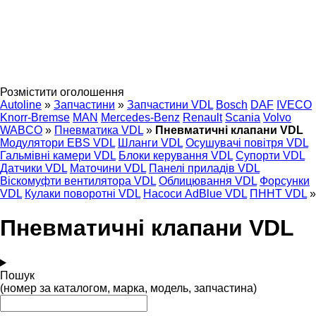
Розмістити оголошення
Autoline
»
Запчастини
»
Запчастини VDL
Bosch
DAF
IVECO
Knorr-Bremse
MAN
Mercedes-Benz
Renault
Scania
Volvo
WABCO
»
Пневматика VDL
»
Пневматичні клапани VDL
Модулятори EBS VDL
Шланги VDL
Осушувачі повітря VDL
Гальмівні камери VDL
Блоки керування VDL
Супорти VDL
Датчики VDL
Маточини VDL
Панелі приладів VDL
Віскомуфти вентилятора VDL
Облицювання VDL
Форсунки
VDL
Кулаки поворотні VDL
Насоси AdBlue VDL
ПННТ VDL
»
Пневматичні клапани VDL
Пошук
(номер за каталогом, марка, модель, запчастина)