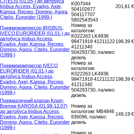
CITELIS (01.05-) до автобуса
K007044
Irisbus Access, Evadys, Axer,
201,61 €
504102677
Karosa, Recreo, Domino, Agora,
504117707
Citelis, Eurorider (1999-)
5802543543
Номер за
Пневмокомпресор IRISBUS,
каталогом:
IVECO EURORIDER (01.01-) до
K022263 LK4936
автобуса Irisbus Access,
99471919 41211122
198,39 €
Evadys, Axer, Karosa, Recreo,
41211340
Domino, Agora, Citelis, Eurorider
504293730, паливо:
(1999-)
дизель
Номер за
Пневмокомпресор IVECO
каталогом:
EURORIDER (01.01-) до
K022263 LK4936
автобуса Irisbus Access,
99471919 41211122
198,39 €
Evadys, Axer, Karosa, Recreo,
41211340
Domino, Agora, Citelis, Eurorider
504293730, паливо:
(1999-)
дизель
Пневматичний клапан Knorr-
Bremse KAROSA (01.99-12.07)
Номер за
до автобуса Irisbus Access,
каталогом: MB4846
149,19 €
Evadys, Axer, Karosa, Recreo,
II36096, паливо:
Domino, Agora, Citelis, Eurorider
дизель
(1999-)
Номер за