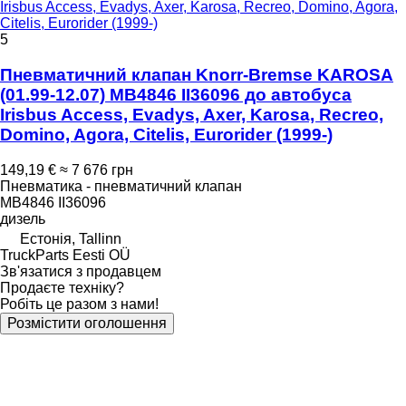
Irisbus Access, Evadys, Axer, Karosa, Recreo, Domino, Agora,
Citelis, Eurorider (1999-)
5
Пневматичний клапан Knorr-Bremse KAROSA
(01.99-12.07) MB4846 II36096 до автобуса
Irisbus Access, Evadys, Axer, Karosa, Recreo,
Domino, Agora, Citelis, Eurorider (1999-)
149,19 €
≈ 7 676 грн
Пневматика - пневматичний клапан
MB4846 II36096
дизель
Естонія, Tallinn
TruckParts Eesti OÜ
Зв'язатися з продавцем
Продаєте техніку?
Робіть це разом з нами!
Розмістити оголошення