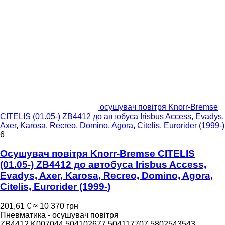
осушувач повітря Knorr-Bremse
CITELIS (01.05-) ZB4412 до автобуса Irisbus Access, Evadys,
Axer, Karosa, Recreo, Domino, Agora, Citelis, Eurorider (1999-)
6
Осушувач повітря Knorr-Bremse CITELIS
(01.05-) ZB4412 до автобуса Irisbus Access,
Evadys, Axer, Karosa, Recreo, Domino, Agora,
Citelis, Eurorider (1999-)
201,61 €
≈ 10 370 грн
Пневматика - осушувач повітря
ZB4412 K007044 504102677 504117707 5802543543