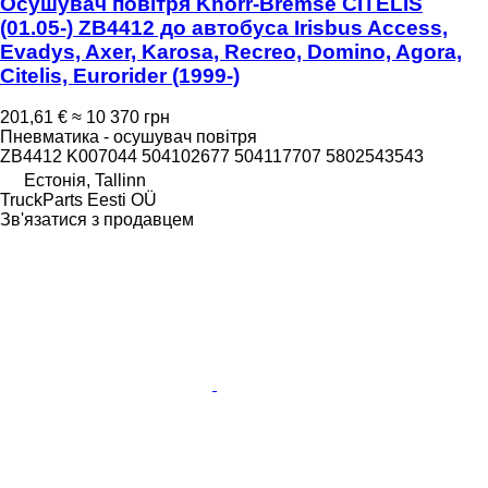
Осушувач повітря Knorr-Bremse CITELIS
(01.05-) ZB4412 до автобуса Irisbus Access,
Evadys, Axer, Karosa, Recreo, Domino, Agora,
Citelis, Eurorider (1999-)
201,61 €
≈ 10 370 грн
Пневматика - осушувач повітря
ZB4412 K007044 504102677 504117707 5802543543
Естонія, Tallinn
TruckParts Eesti OÜ
Зв'язатися з продавцем