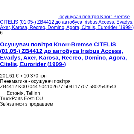
осушувач повітря Knorr-Bremse
CITELIS (01.05-) ZB4412 до автобуса Irisbus Access, Evadys,
Axer, Karosa, Recreo, Domino, Agora, Citelis, Eurorider (1999-)
6
Осушувач повітря Knorr-Bremse CITELIS
(01.05-) ZB4412 до автобуса Irisbus Access,
Evadys, Axer, Karosa, Recreo, Domino, Agora,
Citelis, Eurorider (1999-)
201,61 €
≈ 10 370 грн
Пневматика - осушувач повітря
ZB4412 K007044 504102677 504117707 5802543543
Естонія, Tallinn
TruckParts Eesti OÜ
Зв'язатися з продавцем