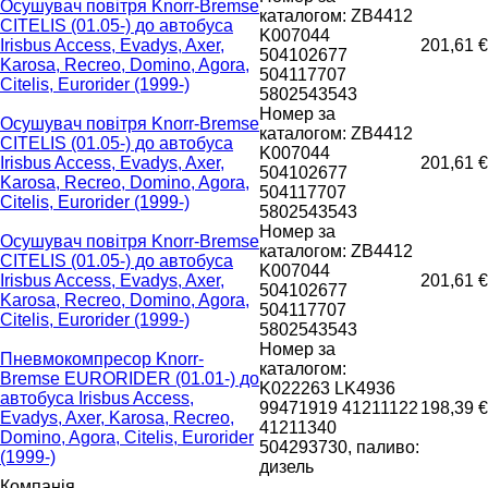
Осушувач повітря Knorr-Bremse
каталогом: ZB4412
CITELIS (01.05-) до автобуса
K007044
Irisbus Access, Evadys, Axer,
201,61 €
504102677
Karosa, Recreo, Domino, Agora,
504117707
Citelis, Eurorider (1999-)
5802543543
Номер за
Осушувач повітря Knorr-Bremse
каталогом: ZB4412
CITELIS (01.05-) до автобуса
K007044
Irisbus Access, Evadys, Axer,
201,61 €
504102677
Karosa, Recreo, Domino, Agora,
504117707
Citelis, Eurorider (1999-)
5802543543
Номер за
Осушувач повітря Knorr-Bremse
каталогом: ZB4412
CITELIS (01.05-) до автобуса
K007044
Irisbus Access, Evadys, Axer,
201,61 €
504102677
Karosa, Recreo, Domino, Agora,
504117707
Citelis, Eurorider (1999-)
5802543543
Номер за
Пневмокомпресор Knorr-
каталогом:
Bremse EURORIDER (01.01-) до
K022263 LK4936
автобуса Irisbus Access,
99471919 41211122
198,39 €
Evadys, Axer, Karosa, Recreo,
41211340
Domino, Agora, Citelis, Eurorider
504293730, паливо:
(1999-)
дизель
Компанія