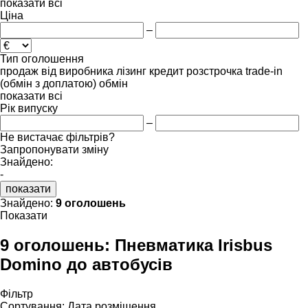
показати всі
Ціна
–
Тип оголошення
продаж
від виробника
лізинг
кредит
розстрочка
trade-in
(обмін з доплатою)
обмін
показати всі
Рік випуску
–
Не вистачає фільтрів?
Запропонувати зміну
Знайдено:
-
показати
Знайдено:
9 оголошень
Показати
9 оголошень:
Пневматика Irisbus
Domino до автобусів
Фільтр
Сортування
:
Дата розміщення