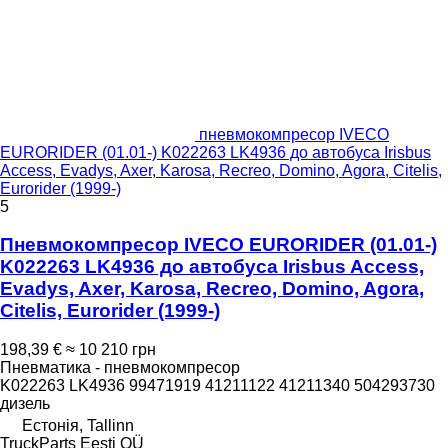
пневмокомпресор IVECO
EURORIDER (01.01-) K022263 LK4936 до автобуса Irisbus
Access, Evadys, Axer, Karosa, Recreo, Domino, Agora, Citelis,
Eurorider (1999-)
5
Пневмокомпресор IVECO EURORIDER (01.01-)
K022263 LK4936 до автобуса Irisbus Access,
Evadys, Axer, Karosa, Recreo, Domino, Agora,
Citelis, Eurorider (1999-)
198,39 €
≈ 10 210 грн
Пневматика - пневмокомпресор
K022263 LK4936 99471919 41211122 41211340 504293730
дизель
Естонія, Tallinn
TruckParts Eesti OÜ