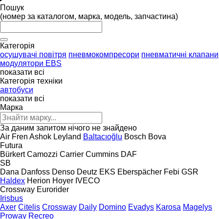
Пошук
(номер за каталогом, марка, модель, запчастина)
Категорія
осушувачі повітря
пневмокомпресори
пневматичні клапани
модулятори EBS
показати всі
Категорія техніки
автобуси
показати всі
Марка
За даним запитом нічого не знайдено
Air Fren
Ashok Leyland
Baltacıoğlu
Bosch
Bova
Futura
Bürkert
Camozzi
Carrier
Cummins
DAF
SB
Dana
Danfoss
Denso
Deutz
EKS
Eberspächer
Febi
GSR
Haldex
Herion
Hoyer
IVECO
Crossway
Eurorider
Irisbus
Axer
Citelis
Crossway
Daily
Domino
Evadys
Karosa
Magelys
Proway
Recreo