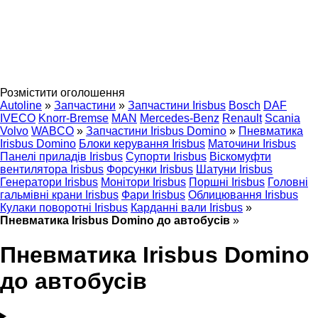
Розмістити оголошення
Autoline
»
Запчастини
»
Запчастини Irisbus
Bosch
DAF
IVECO
Knorr-Bremse
MAN
Mercedes-Benz
Renault
Scania
Volvo
WABCO
»
Запчастини Irisbus Domino
»
Пневматика
Irisbus Domino
Блоки керування Irisbus
Маточини Irisbus
Панелі приладів Irisbus
Супорти Irisbus
Віскомуфти
вентилятора Irisbus
Форсунки Irisbus
Шатуни Irisbus
Генератори Irisbus
Монітори Irisbus
Поршні Irisbus
Головні
гальмівні крани Irisbus
Фари Irisbus
Облицювання Irisbus
Кулаки поворотні Irisbus
Карданні вали Irisbus
»
Пневматика Irisbus Domino до автобусів
»
Пневматика Irisbus Domino
до автобусів