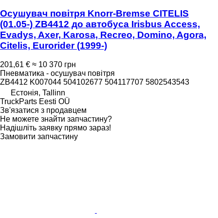
Осушувач повітря Knorr-Bremse CITELIS
(01.05-) ZB4412 до автобуса Irisbus Access,
Evadys, Axer, Karosa, Recreo, Domino, Agora,
Citelis, Eurorider (1999-)
201,61 €
≈ 10 370 грн
Пневматика - осушувач повітря
ZB4412 K007044 504102677 504117707 5802543543
Естонія, Tallinn
TruckParts Eesti OÜ
Зв'язатися з продавцем
Не можете знайти запчастину?
Надішліть заявку прямо зараз!
Замовити запчастину