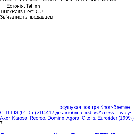
Естонія, Tallinn
TruckParts Eesti OÜ
Зв'язатися з продавцем
осушувач повітря Knorr-Bremse
CITELIS (01.05-) ZB4412 до автобуса Irisbus Access, Evadys,
Axer, Karosa, Recreo, Domino, Agora, Citelis, Eurorider (1999-)
7