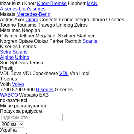
Irizar
Isuzu
Knorr
Knorr-Bremse
Liebherr
MAN
A-series
Lion's series
Masats
Mercedes-Benz
Actros
Axor
Citaro
Conecto
Econic
Integro
Intouro
O-series
Tourino
Tourismo
Travego
Unimog
Zetros
Metalmec
Neoplan
Cityliner
Jetliner
Megaliner
Skyliner
Starliner
Norgren
Optare
Otokar
Parker
Rexroth
Scania
K-series
L-series
Setra
Solaris
Alpino
Urbino
Sorl
Spheros
Temsa
Prestij
VDL Bova
VDL Jonckheere
VDL
Van Hool
T-series
Voith
Volvo
7700
8700
9900
B-series
G-series
WABCO
Webasto
БАЗ
показати всі
Місце розташування
Пошук за радіусом
Україна