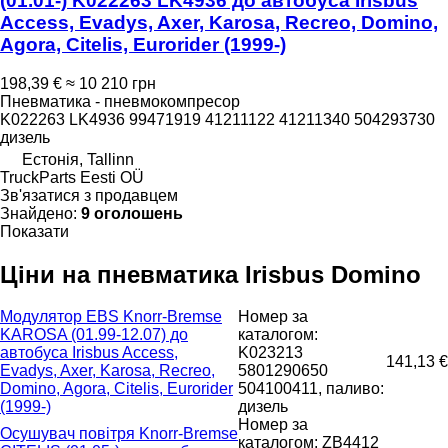
(01.01-) K022263 LK4936 до автобуса Irisbus
Access, Evadys, Axer, Karosa, Recreo, Domino,
Agora, Citelis, Eurorider (1999-)
198,39 €
≈ 10 210 грн
Пневматика - пневмокомпресор
K022263 LK4936 99471919 41211122 41211340 504293730
дизель
Естонія, Tallinn
TruckParts Eesti OÜ
Зв'язатися з продавцем
Знайдено:
9 оголошень
Показати
Ціни на пневматика Irisbus Domino
Модулятор EBS Knorr-Bremse
Номер за
KAROSA (01.99-12.07) до
каталогом:
автобуса Irisbus Access,
K023213
141,13 €
Evadys, Axer, Karosa, Recreo,
5801290650
Domino, Agora, Citelis, Eurorider
504100411, паливо:
(1999-)
дизель
Номер за
Осушувач повітря Knorr-Bremse
каталогом: ZB4412