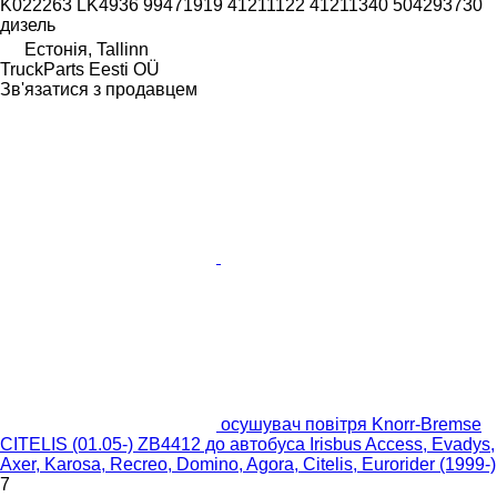
K022263 LK4936 99471919 41211122 41211340 504293730
дизель
Естонія, Tallinn
TruckParts Eesti OÜ
Зв'язатися з продавцем
осушувач повітря Knorr-Bremse
CITELIS (01.05-) ZB4412 до автобуса Irisbus Access, Evadys,
Axer, Karosa, Recreo, Domino, Agora, Citelis, Eurorider (1999-)
7