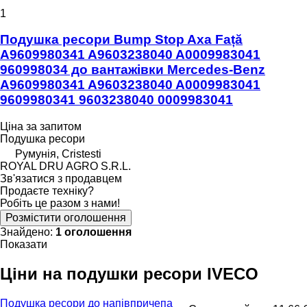
1
Подушка ресори Bump Stop Axa Față
A9609980341 A9603238040 A0009983041
960998034 до вантажівки Mercedes-Benz
A9609980341 A9603238040 A0009983041
9609980341 9603238040 0009983041
Ціна за запитом
Подушка ресори
Румунія, Cristesti
ROYAL DRU AGRO S.R.L.
Зв'язатися з продавцем
Продаєте техніку?
Робіть це разом з нами!
Розмістити оголошення
Знайдено:
1 оголошення
Показати
Ціни на подушки ресори IVECO
Подушка ресори до напівпричепа