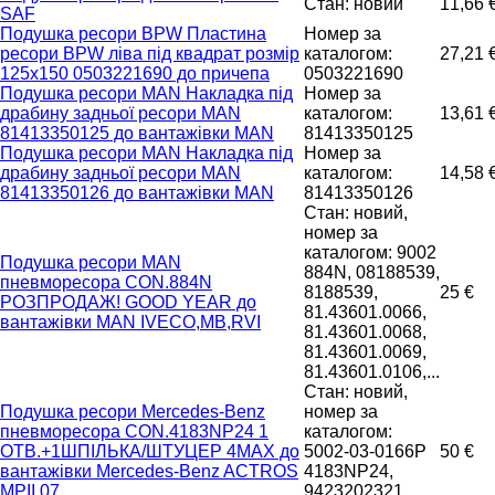
Стан: новий
11,66 
SAF
Подушка ресори BPW Пластина
Номер за
ресори BPW ліва під квадрат розмір
каталогом:
27,21 
125х150 0503221690 до причепа
0503221690
Подушка ресори MAN Накладка під
Номер за
драбину задньої ресори MAN
каталогом:
13,61 
81413350125 до вантажівки MAN
81413350125
Подушка ресори MAN Накладка під
Номер за
драбину задньої ресори MAN
каталогом:
14,58 
81413350126 до вантажівки MAN
81413350126
Стан: новий,
номер за
каталогом: 9002
Подушка ресори MAN
884N, 08188539,
пневморесора CON.884N
8188539,
25 €
РОЗПРОДАЖ! GOOD YEAR до
81.43601.0066,
вантажівки MAN IVECO,MB,RVI
81.43601.0068,
81.43601.0069,
81.43601.0106,...
Стан: новий,
Подушка ресори Mercedes-Benz
номер за
пневморесора CON.4183NP24 1
каталогом:
ОТВ.+1ШПІЛЬКА/ШТУЦЕР 4MAX до
5002-03-0166P
50 €
вантажівки Mercedes-Benz ACTROS
4183NP24,
MPII 07
9423202321,