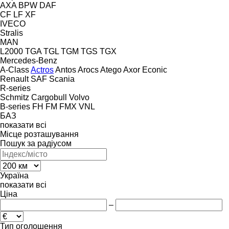
AXA
BPW
DAF
CF
LF
XF
IVECO
Stralis
MAN
L2000
TGA
TGL
TGM
TGS
TGX
Mercedes-Benz
A-Class
Actros
Antos
Arocs
Atego
Axor
Econic
Renault
SAF
Scania
R-series
Schmitz Cargobull
Volvo
B-series
FH
FM
FMX
VNL
БАЗ
показати всі
Місце розташування
Пошук за радіусом
Україна
показати всі
Ціна
–
Тип оголошення