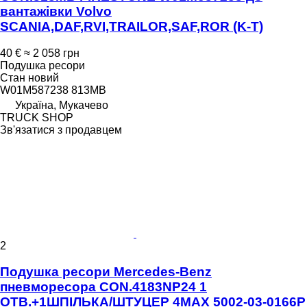
вантажівки Volvo
SCANIA,DAF,RVI,TRAILOR,SAF,ROR (K-T)
40 €
≈ 2 058 грн
Подушка ресори
Стан
новий
W01M587238 813MB
Україна, Мукачево
TRUCK SHOP
Зв'язатися з продавцем
2
Подушка ресори Mercedes-Benz
пневморесора CON.4183NP24 1
ОТВ.+1ШПІЛЬКА/ШТУЦЕР 4MAX 5002-03-0166P