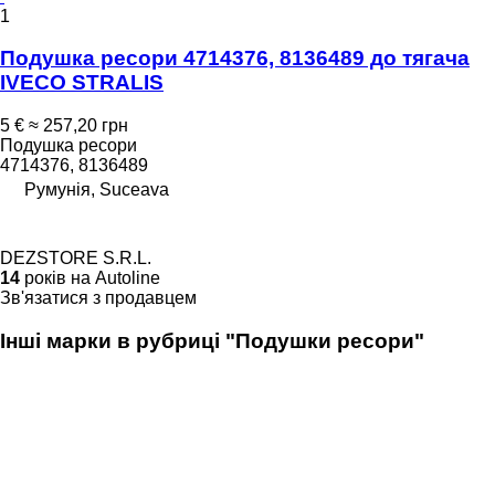
1
Подушка ресори 4714376, 8136489 до тягача
IVECO STRALIS
5 €
≈ 257,20 грн
Подушка ресори
4714376, 8136489
Румунія, Suceava
DEZSTORE S.R.L.
14
років на Autoline
Зв'язатися з продавцем
Інші марки в рубриці "Подушки ресори"