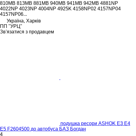
810MB 813MB 881MB 940MB 941MB 942MB 4881NP
4022NP 4023NP 4004NP 4925K 4158NP02 4157NP04
4157NP06...
Україна, Харків
ПП "УРЦ"
Зв'язатися з продавцем
подушка ресори ASHOK E3 E4
E5 F2604500 до автобуса БАЗ Богдан
4