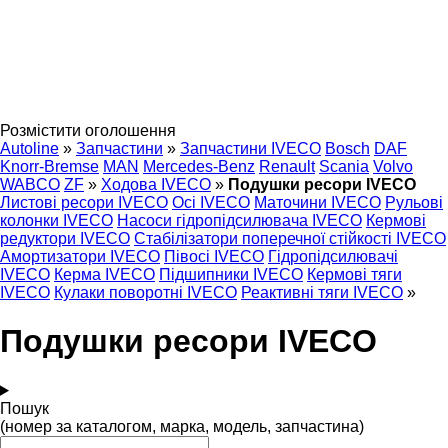
Розмістити оголошення
Autoline
»
Запчастини
»
Запчастини IVECO
Bosch
DAF
Knorr-Bremse
MAN
Mercedes-Benz
Renault
Scania
Volvo
WABCO
ZF
»
Ходова IVECO
»
Подушки ресори IVECO
Листові ресори IVECO
Осі IVECO
Маточини IVECO
Рульові
колонки IVECO
Насоси гідропідсилювача IVECO
Кермові
редуктори IVECO
Стабілізатори поперечної стійкості IVECO
Амортизатори IVECO
Півосі IVECO
Гідропідсилювачі
IVECO
Керма IVECO
Підшипники IVECO
Кермові тяги
IVECO
Кулаки поворотні IVECO
Реактивні тяги IVECO
»
Подушки ресори IVECO
Пошук
(номер за каталогом, марка, модель, запчастина)