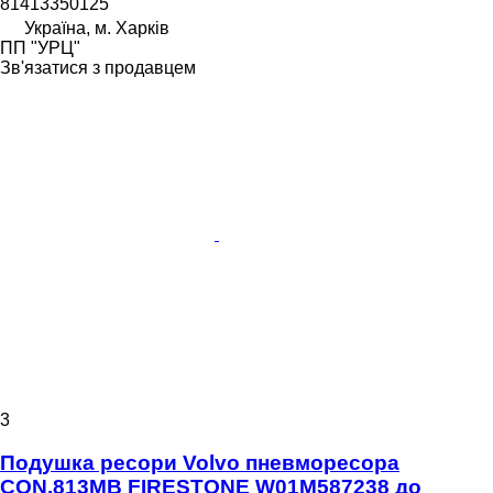
81413350125
Україна, м. Харків
ПП "УРЦ"
Зв'язатися з продавцем
3
Подушка ресори Volvo пневморесора
CON.813MB FIRESTONE W01M587238 до