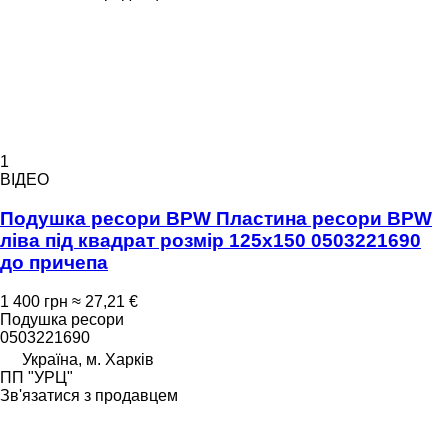
1
ВІДЕО
Подушка ресори BPW Пластина ресори BPW
ліва під квадрат розмір 125х150 0503221690
до причепа
1 400 грн
≈ 27,21 €
Подушка ресори
0503221690
Україна, м. Харків
ПП "УРЦ"
Зв'язатися з продавцем