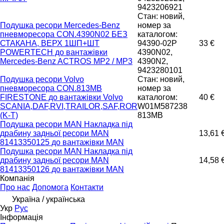
9423206921
Стан: новий,
Подушка ресори Mercedes-Benz
номер за
пневморесора CON.4390N02 БЕЗ
каталогом:
СТАКАНА, ВЕРХ 1ШП+ШТ
94390-02P
33 €
POWERTECH до вантажівки
4390N02,
Mercedes-Benz ACTROS MP2 / MP3
4390N2,
9423280101
Подушка ресори Volvo
Стан: новий,
пневморесора CON.813MB
номер за
FIRESTONE до вантажівки Volvo
каталогом:
40 €
SCANIA,DAF,RVI,TRAILOR,SAF,ROR
W01M587238
(K-T)
813MB
Подушка ресори MAN Накладка під
драбину задньої ресори MAN
13,61 
81413350125 до вантажівки MAN
Подушка ресори MAN Накладка під
драбину задньої ресори MAN
14,58 
81413350126 до вантажівки MAN
Компанія
Про нас
Допомога
Контакти
Україна / українська
Укр
Рус
Інформація