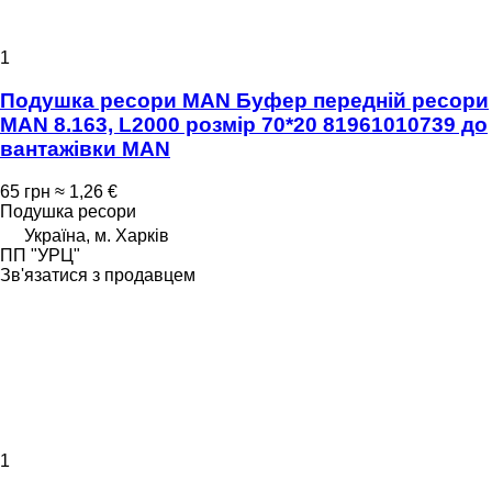
1
Подушка ресори MAN Буфер передній ресори
MAN 8.163, L2000 розмір 70*20 81961010739 до
вантажівки MAN
65 грн
≈ 1,26 €
Подушка ресори
Україна, м. Харків
ПП "УРЦ"
Зв'язатися з продавцем
1