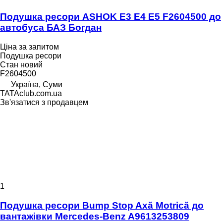
Подушка ресори ASHOK E3 E4 E5 F2604500 до
автобуса БАЗ Богдан
Ціна за запитом
Подушка ресори
Стан
новий
F2604500
Україна, Суми
TATAclub.com.ua
Зв'язатися з продавцем
1
Подушка ресори Bump Stop Axă Motrică до
вантажівки Mercedes-Benz A9613253809