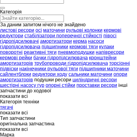
Категорія
За даним запитом нічого не знайдено
листові ресори
осі
маточини
рульові колонки
кермові
редуктори
стабілізатори поперечної стійкості
півосі
гідропідсилювачі
амортизатори
керма
насоси
гідропідсилювача
підшипники
кермові тяги
кулаки
поворотні
реактивні тяги
пневмоподушки
напівресори
кермові рейки
бачки гідропідсилювача
кронштейни
амортизаторів
трубопроводи гідропідсилювача
торсіонні
підвіски
накінечники рульової тяги
підшипники маточини
сайлентблоки
редуктори ходу
сальники маточини
опори
амортизаторів
подушки ресори
циліндричні ресори
шестірні насосу гур
опорні стійки
проставки ресори
інші
запчастини до ходової
показати всі
Категорія техніки
тягачі
показати всі
Тип запчастини
оригінальна запчастина
показати всі
Марка