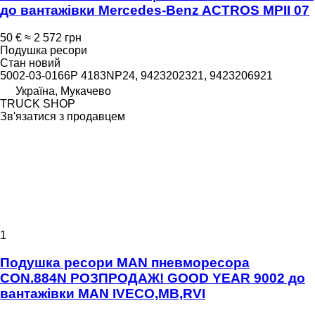
до вантажівки Mercedes-Benz ACTROS MPII 07
50 €
≈ 2 572 грн
Подушка ресори
Стан
новий
5002-03-0166P 4183NP24, 9423202321, 9423206921
Україна, Мукачево
TRUCK SHOP
Зв'язатися з продавцем
1
Подушка ресори MAN пневморесора
CON.884N РОЗПРОДАЖ! GOOD YEAR 9002 до
вантажівки MAN IVECO,MB,RVI