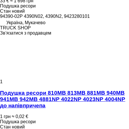
33 €
≈ 1 698 грн
Подушка ресори
Стан
новий
94390-02P 4390N02, 4390N2, 9423280101
Україна, Мукачево
TRUCK SHOP
Зв'язатися з продавцем
1
Подушка ресори 810MB 813MB 881MB 940MB
941MB 942MB 4881NP 4022NP 4023NP 4004NP
до напівпричепа
1 грн
≈ 0,02 €
Подушка ресори
Стан
новий