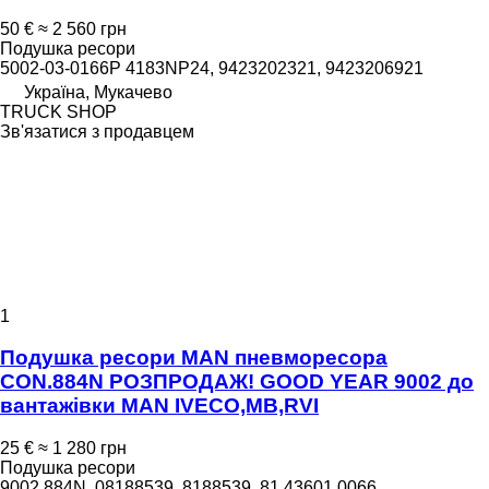
50 €
≈ 2 560 грн
Подушка ресори
5002-03-0166P 4183NP24, 9423202321, 9423206921
Україна, Мукачево
TRUCK SHOP
Зв'язатися з продавцем
1
Подушка ресори MAN пневморесора
CON.884N РОЗПРОДАЖ! GOOD YEAR 9002 до
вантажівки MAN IVECO,MB,RVI
25 €
≈ 1 280 грн
Подушка ресори
9002 884N, 08188539, 8188539, 81.43601.0066,