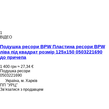
1
ВІДЕО
Подушка ресори BPW Пластина ресори BPW
ліва під квадрат розмір 125х150 0503221690
до причепа
1 400 грн
≈ 27,34 €
Подушка ресори
0503221690
Україна, м. Харків
ПП "УРЦ"
Зв'язатися з продавцем