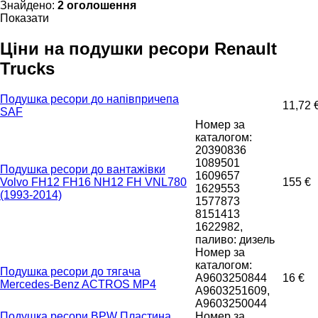
Знайдено:
2 оголошення
Показати
Ціни на подушки ресори Renault
Trucks
Подушка ресори до напівпричепа
11,72 
SAF
Номер за
каталогом:
20390836
1089501
Подушка ресори до вантажівки
1609657
Volvo FH12 FH16 NH12 FH VNL780
155 €
1629553
(1993-2014)
1577873
8151413
1622982,
паливо: дизель
Номер за
каталогом:
Подушка ресори до тягача
A9603250844
16 €
Mercedes-Benz ACTROS MP4
A9603251609,
A9603250044
Подушка ресори BPW Пластина
Номер за