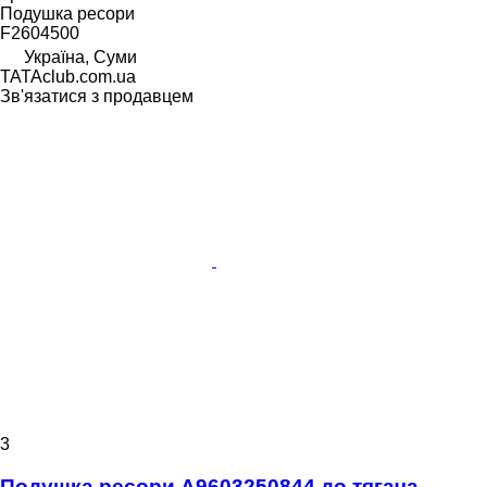
Подушка ресори
F2604500
Україна, Суми
TATAclub.com.ua
Зв'язатися з продавцем
3
Подушка ресори A9603250844 до тягача