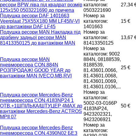
ресори BPW ліва під квадрат розмір
каталогом:
27,34 
125х150 0503221690 до причепа
0503221690
Подушка ресори DAF 1401663
Номер за
Veerplaat 75X55X180 MM LF45IV-VI
каталогом:
15 €
до вантажівки DAF LF45
1401663
Подушка ресори MAN Накладка під
Номер за
драбину задньої ресори MAN
каталогом:
13,67 
81413350125 до вантажівки MAN
81413350125
Номер за
каталогом: 9002
Подушка ресори MAN
884N, 08188539,
пневморесора CON.884N
8188539,
25 €
РОЗПРОДАЖ! GOOD YEAR до
81.43601.0066,
вантажівки MAN IVECO,MB,RVI
81.43601.0068,
81.43601.0069,
81.43601.0106,...
Номер за
Подушка ресори Mercedes-Benz
каталогом:
пневморесора CON.4183NP24 1
5002-03-0166P
ОТВ.+1ШПІЛЬКА/ШТУЦЕР 4MAX до
50 €
4183NP24,
вантажівки Mercedes-Benz ACTROS
9423202321,
MPII 07
9423206921
Номер за
Подушка ресори Mercedes-Benz
каталогом:
пневморесора CON.4390N02 БЕЗ
94390-02P