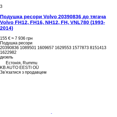
3
Подушка ресори Volvo 20390836 до тягача
Volvo FH12, FH16, NH12, FH, VNL780 (1993-
2014)
155 €
≈ 7 936 грн
Подушка ресори
20390836 1089501 1609657 1629553 1577873 8151413
1622982
дизель
Естонія, Rummu
KB AUTO EESTI OÜ
Зв'язатися з продавцем