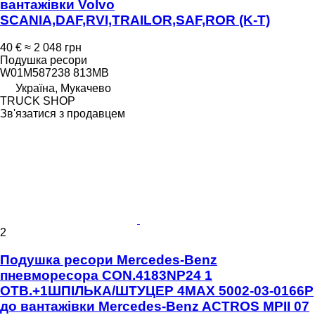
вантажівки Volvo
SCANIA,DAF,RVI,TRAILOR,SAF,ROR (K-T)
40 €
≈ 2 048 грн
Подушка ресори
W01M587238 813MB
Україна, Мукачево
TRUCK SHOP
Зв'язатися з продавцем
2
Подушка ресори Mercedes-Benz
пневморесора CON.4183NP24 1
ОТВ.+1ШПІЛЬКА/ШТУЦЕР 4MAX 5002-03-0166P
до вантажівки Mercedes-Benz ACTROS MPII 07