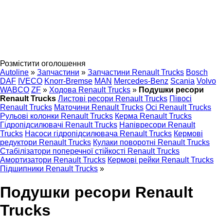
Розмістити оголошення
Autoline
»
Запчастини
»
Запчастини Renault Trucks
Bosch
DAF
IVECO
Knorr-Bremse
MAN
Mercedes-Benz
Scania
Volvo
WABCO
ZF
»
Ходова Renault Trucks
»
Подушки ресори
Renault Trucks
Листові ресори Renault Trucks
Півосі
Renault Trucks
Маточини Renault Trucks
Осі Renault Trucks
Рульові колонки Renault Trucks
Керма Renault Trucks
Гідропідсилювачі Renault Trucks
Напівресори Renault
Trucks
Насоси гідропідсилювача Renault Trucks
Кермові
редуктори Renault Trucks
Кулаки поворотні Renault Trucks
Стабілізатори поперечної стійкості Renault Trucks
Амортизатори Renault Trucks
Кермові рейки Renault Trucks
Підшипники Renault Trucks
»
Подушки ресори Renault
Trucks