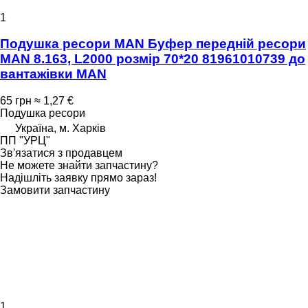
1
Подушка ресори MAN Буфер передній ресори
MAN 8.163, L2000 розмір 70*20 81961010739 до
вантажівки MAN
65 грн
≈ 1,27 €
Подушка ресори
Україна, м. Харків
ПП "УРЦ"
Зв'язатися з продавцем
Не можете знайти запчастину?
Надішліть заявку прямо зараз!
Замовити запчастину
1