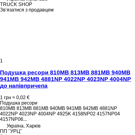
TRUCK SHOP
Зв'язатися з продавцем
1
Подушка ресори 810MB 813MB 881MB 940MB
941MB 942MB 4881NP 4022NP 4023NP 4004NP
до напівпричепа
1 грн
≈ 0,02 €
Подушка ресори
810MB 813MB 881MB 940MB 941MB 942MB 4881NP
4022NP 4023NP 4004NP 4925K 4158NP02 4157NP04
4157NP06...
Україна, Харків
ПП "УРЦ"