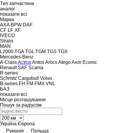
Тип запчастини
аналог
показати всі
Марка
AXA
BPW
DAF
CF
LF
XF
IVECO
Stralis
MAN
L2000
TGA
TGL
TGM
TGS
TGX
Mercedes-Benz
A-Class
Actros
Antos
Arocs
Atego
Axor
Econic
Renault
SAF
Scania
R-series
Schmitz Cargobull
Volvo
B-series
FH
FM
FMX
VNL
БАЗ
показати всі
Місце розташування
Пошук за радіусом
Україна
Європа
Румунія
Польща