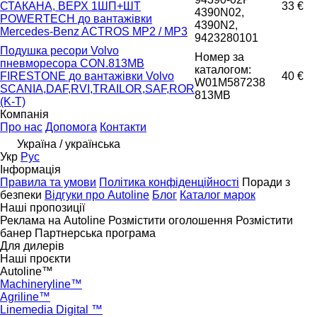
СТАКАНА, ВЕРХ 1ШП+ШТ
33 €
4390N02,
POWERTECH до вантажівки
4390N2,
Mercedes-Benz ACTROS MP2 / MP3
9423280101
Подушка ресори Volvo
Номер за
пневморесора CON.813MB
каталогом:
FIRESTONE до вантажівки Volvo
40 €
W01M587238
SCANIA,DAF,RVI,TRAILOR,SAF,ROR
813MB
(K-T)
Компанія
Про нас
Допомога
Контакти
Україна / українська
Укр
Рус
Інформація
Правила та умови
Політика конфіденційності
Поради з
безпеки
Відгуки про Autoline
Блог
Каталог марок
Наші пропозиції
Реклама на Autoline
Розмістити оголошення
Розмістити
банер
Партнерська програма
Для дилерів
Наші проєкти
Autoline™
Machineryline™
Agriline™
Linemedia Digital ™