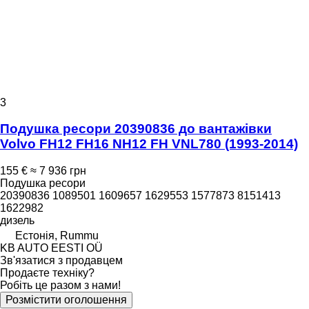
3
Подушка ресори 20390836 до вантажівки
Volvo FH12 FH16 NH12 FH VNL780 (1993-2014)
155 €
≈ 7 936 грн
Подушка ресори
20390836 1089501 1609657 1629553 1577873 8151413
1622982
дизель
Естонія, Rummu
KB AUTO EESTI OÜ
Зв'язатися з продавцем
Продаєте техніку?
Робіть це разом з нами!
Розмістити оголошення