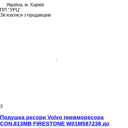
Україна, м. Харків
ПП "УРЦ"
Зв'язатися з продавцем
3
Подушка ресори Volvo пневморесора
CON.813MB FIRESTONE W01M587238 до