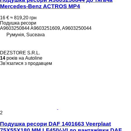
Mercedes-Benz ACTROS MP4
16 €
≈ 819,20 грн
Подушка ресори
A9603250844 A9603251609, A9603250044
Румунія, Suceava
DEZSTORE S.R.L.
14
років на Autoline
Зв'язатися з продавцем
2
Подушка ресори DAF 1401663 Veerplaat
75X55X180 MM LF45IV-VI до вантажівки DAF