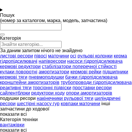
Пошук
(номер за каталогом, марка, модель, запчастина)
Категорія
За даним запитом нічого не знайдено
листові ресори
півосі
маточини
осі
рульові колонки
керма
гідропідсилювачі
напівресори
насоси гідропідсилювача
кермові редуктори
стабілізатори поперечної стійкості
кулаки поворотні
амортизатори
кермові рейки
підшипники
кермові тяги
пневмоподушки
бачки гідропідсилювача
кронштейни амортизаторів
трубопроводи гідропідсилювача
реактивні тяги
торсіонні підвіски
проставки ресори
сайлентблоки
редуктори ходу
опори амортизаторів
подушки ресори
накінечники рульової тяги
циліндричні
ресори
шестірні насосу гур
ковпаки маточини
інші
запчастини до ходової
показати всі
Категорія техніки
вантажівки
показати всі