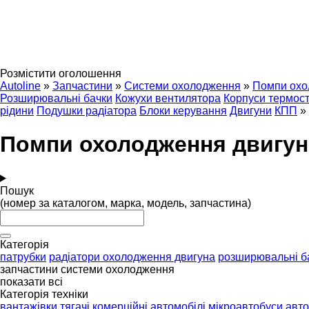
Розмістити оголошення
Autoline
»
Запчастини
»
Системи охолодження
»
Помпи охо
Розширювальні бачки
Кожухи вентилятора
Корпуси термос
рідини
Подушки радіатора
Блоки керування
Двигуни
КПП
»
Помпи охолодження двигун
Пошук
(номер за каталогом, марка, модель, запчастина)
Категорія
патрубки
радіатори охолодження двигуна
розширювальні б
запчастини системи охолодження
показати всі
Категорія техніки
вантажівки
тягачі
комерційні автомобілі
мікроавтобуси
авто