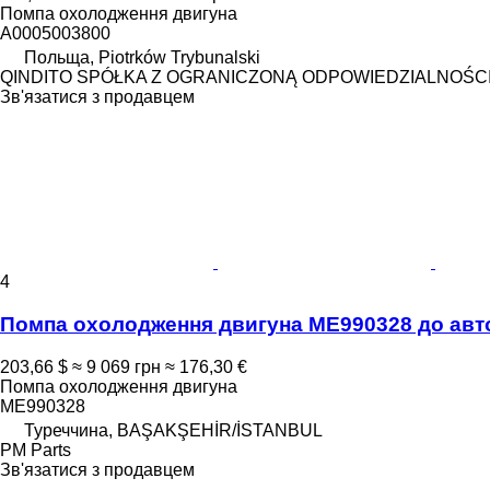
Помпа охолодження двигуна
A0005003800
Польща, Piotrków Trybunalski
QINDITO SPÓŁKA Z OGRANICZONĄ ODPOWIEDZIALNOŚC
Зв'язатися з продавцем
4
Помпа охолодження двигуна ME990328 до авто
203,66 $
≈ 9 069 грн
≈ 176,30 €
Помпа охолодження двигуна
ME990328
Туреччина, BAŞAKŞEHİR/İSTANBUL
PM Parts
Зв'язатися з продавцем