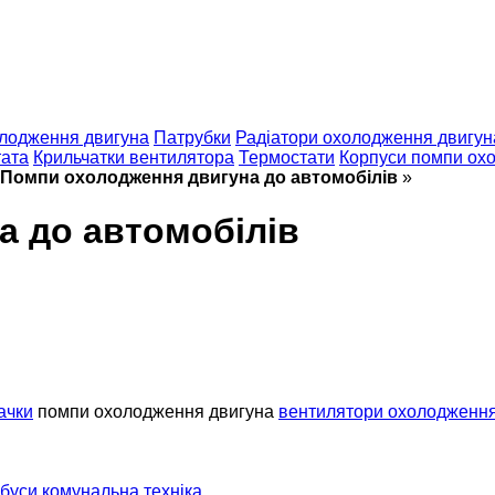
лодження двигуна
Патрубки
Радіатори охолодження двигун
тата
Крильчатки вентилятора
Термостати
Корпуси помпи ох
Помпи охолодження двигуна до автомобілів
»
а до автомобілів
ачки
помпи охолодження двигуна
вентилятори охолодженн
буси
комунальна техніка