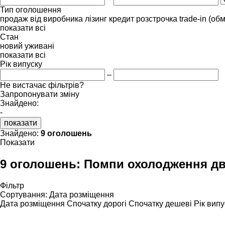
Тип оголошення
продаж
від виробника
лізинг
кредит
розстрочка
trade-in (об
показати всі
Стан
новий
уживані
показати всі
Рік випуску
–
Не вистачає фільтрів?
Запропонувати зміну
Знайдено:
-
показати
Знайдено:
9 оголошень
Показати
9 оголошень:
Помпи охолодження дв
Фільтр
Сортування
:
Дата розміщення
Дата розміщення
Спочатку дорогі
Спочатку дешеві
Рік випу