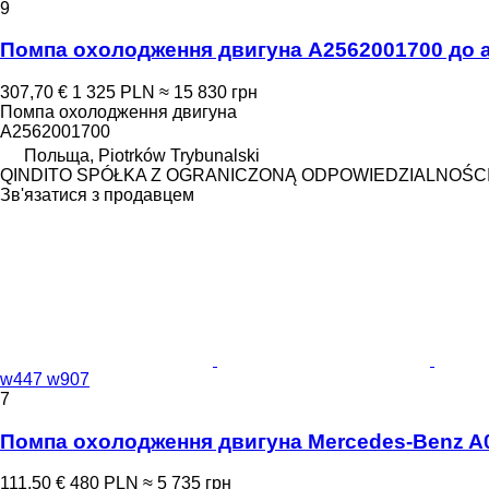
9
Помпа охолодження двигуна A2562001700 до 
307,70 €
1 325 PLN
≈ 15 830 грн
Помпа охолодження двигуна
A2562001700
Польща, Piotrków Trybunalski
QINDITO SPÓŁKA Z OGRANICZONĄ ODPOWIEDZIALNOŚC
Зв'язатися з продавцем
w447 w907
7
Помпа охолодження двигуна Mercedes-Benz A
111,50 €
480 PLN
≈ 5 735 грн