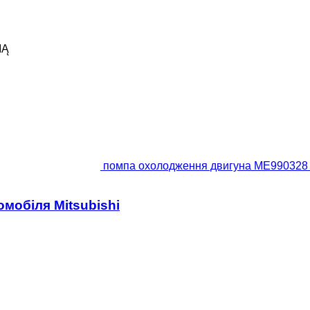
IĄ
помпа охолодження двигуна ME990328 д
мобіля Mitsubishi