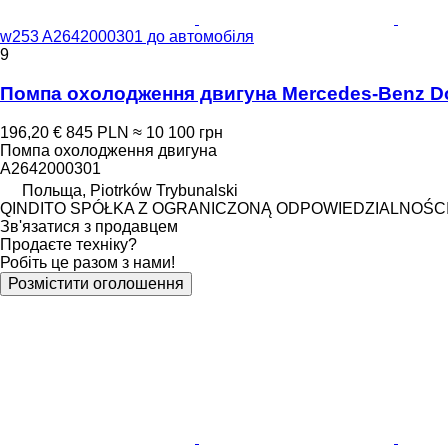
w253 A2642000301 до автомобіля
9
Помпа охолодження двигуна Mercedes-Benz D
196,20 €
845 PLN
≈ 10 100 грн
Помпа охолодження двигуна
A2642000301
Польща, Piotrków Trybunalski
QINDITO SPÓŁKA Z OGRANICZONĄ ODPOWIEDZIALNOŚC
Зв'язатися з продавцем
Продаєте техніку?
Робіть це разом з нами!
Розмістити оголошення