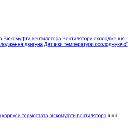
а
Віскомуфти вентилятора
Вентилятори охолодження
олодження двигуна
Датчики температури охолоджуючої
я
корпуси термостата
віскомуфти вентилятора
інші