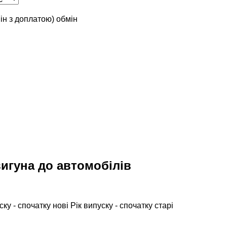
мін з доплатою)
обмін
игуна до автомобілів
ску - спочатку нові
Рік випуску - спочатку старі