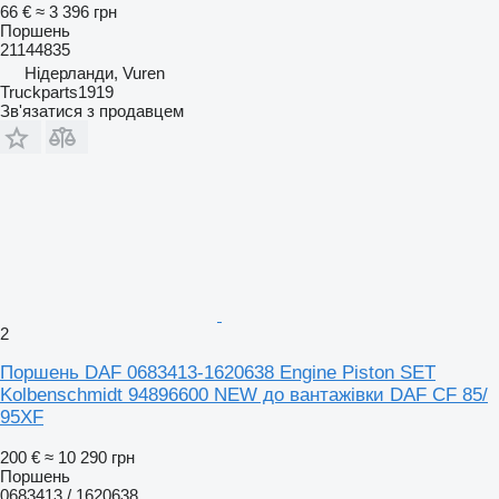
66 €
≈ 3 396 грн
Поршень
21144835
Нідерланди, Vuren
Truckparts1919
Зв'язатися з продавцем
2
Поршень DAF 0683413-1620638 Engine Piston SET
Kolbenschmidt 94896600 NEW до вантажівки DAF CF 85/
95XF
200 €
≈ 10 290 грн
Поршень
0683413 / 1620638