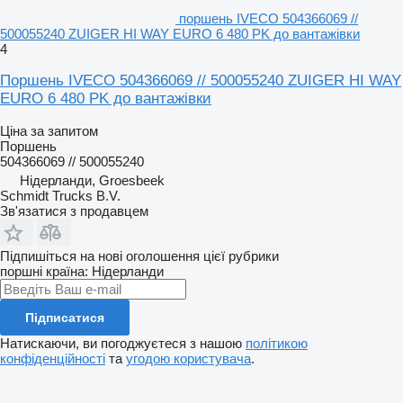
поршень IVECO 504366069 //
500055240 ZUIGER HI WAY EURO 6 480 PK до вантажівки
4
Поршень IVECO 504366069 // 500055240 ZUIGER HI WAY
EURO 6 480 PK до вантажівки
Ціна за запитом
Поршень
504366069 // 500055240
Нідерланди, Groesbeek
Schmidt Trucks B.V.
Зв'язатися з продавцем
Підпишіться на нові оголошення цієї рубрики
поршні
країна: Нідерланди
Підписатися
Натискаючи, ви погоджуєтеся з нашою
політикою
конфіденційності
та
угодою користувача
.