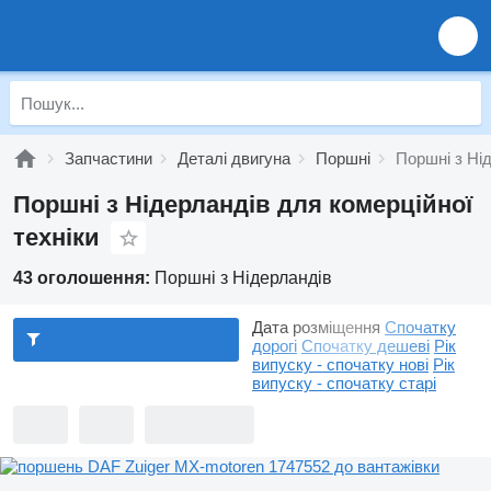
Запчастини
Деталі двигуна
Поршні
Поршні з Ні
Поршні з Нідерландів для комерційної
техніки
43 оголошення:
Поршні з Нідерландів
Дата розміщення
Спочатку
дорогі
Спочатку дешеві
Рік
випуску - спочатку нові
Рік
випуску - спочатку старі