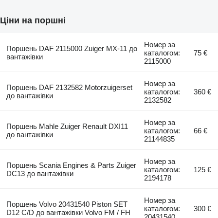
Ціни на поршні
Номер за
Поршень DAF 2115000 Zuiger MX-11 до
каталогом:
75 €
вантажівки
2115000
Номер за
Поршень DAF 2132582 Motorzuigerset
каталогом:
360 €
до вантажівки
2132582
Номер за
Поршень Mahle Zuiger Renault DXI11
каталогом:
66 €
до вантажівки
21144835
Номер за
Поршень Scania Engines & Parts Zuiger
каталогом:
125 €
DC13 до вантажівки
2194178
Номер за
Поршень Volvo 20431540 Piston SET
каталогом:
300 €
D12 C/D до вантажівки Volvo FM / FH
20431540