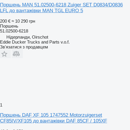
Поршень MAN 51.02500-6218 Zuiger SET D0834/D0836
LFL до вантажівки MAN TGL EURO 5
200 €
≈ 10 290 грн
Поршень
51.02500-6218
Нідерланди, Oirschot
Eddie Ducker Trucks and Parts v.o.f.
Зв'язатися з продавцем
1
Поршень DAF XF 105 1747552 Motorzuigerset
CF85IV/XF105 до вантажівки DAF 85CF / 105XF