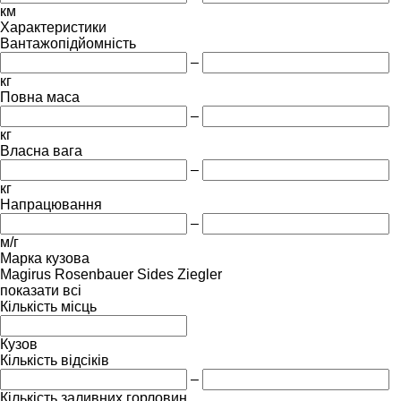
км
Характеристики
Вантажопідйомність
–
кг
Повна маса
–
кг
Власна вага
–
кг
Напрацювання
–
м/г
Марка кузова
Magirus
Rosenbauer
Sides
Ziegler
показати всі
Кількість місць
Кузов
Кількість відсіків
–
Кількість заливних горловин