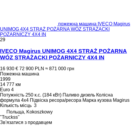
пожежна машина IVECO Magirus
UNIMOG 4X4 STRAŻ POŻARNA WÓZ STRAŻACKI
POŻARNICZY 4X4 IN
29
IVECO Magirus UNIMOG 4X4 STRAŻ POŻARNA
WÓZ STRAŻACKI POŻARNICZY 4X4 IN
16 930 €
72 900 PLN
≈ 871 000 грн
Пожежна машина
1999
14 777 км
Euro 4
Потужність
250 к.с. (184 кВт)
Паливо
дизель
Колісна
формула
4x4
Підвіска
ресора/ресора
Марка кузова
Magirus
Кількість місць
3
Польща, Kokoszkowy
"Truckss"
Зв'язатися з продавцем