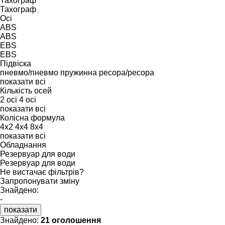
Тахограф
Тахограф
Осі
ABS
ABS
EBS
EBS
Підвіска
пневмо/пневмо
пружинна
ресора/ресора
показати всі
Кількість осей
2 осі
4 осі
показати всі
Колісна формула
4x2
4x4
8x4
показати всі
Обладнання
Резервуар для води
Резервуар для води
Не вистачає фільтрів?
Запропонувати зміну
Знайдено:
-
показати
Знайдено:
21 оголошення