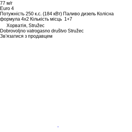
77 м/г
Euro 4
Потужність
250 к.с. (184 кВт)
Паливо
дизель
Колісна
формула
4x2
Кількість місць
1+7
Хорватія, Stružec
Dobrovoljno vatrogasno društvo Stružec
Зв'язатися з продавцем