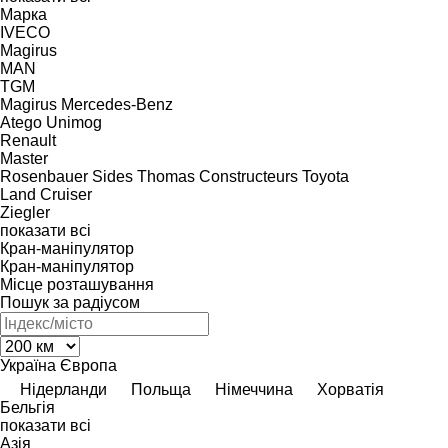
Марка
IVECO
Magirus
MAN
TGM
Magirus
Mercedes-Benz
Atego
Unimog
Renault
Master
Rosenbauer
Sides
Thomas Constructeurs
Toyota
Land Cruiser
Ziegler
показати всі
Кран-маніпулятор
Кран-маніпулятор
Місце розташування
Пошук за радіусом
Україна
Європа
Нідерланди
Польща
Німеччина
Хорватія
Бельгія
показати всі
Азія