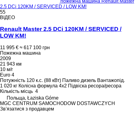
пожежна машина Renault Master
2.5 DCi 120KM / SERVICED / LOW KM!
55
ВІДЕО
Renault Master 2.5 DCi 120KM / SERVICED /
LOW KM!
11 995 €
≈ 617 100 грн
Пожежна машина
2009
21 943 км
10 м/г
Euro 4
Потужність
120 к.с. (88 кВт)
Паливо
дизель
Вантажопід.
1 020 кг
Колісна формула
4x2
Підвіска
ресора/ресора
Кількість місць
4
Польща, Łaziska Górne
MGC CENTRUM SAMOCHODOW DOSTAWCZYCH
Зв'язатися з продавцем