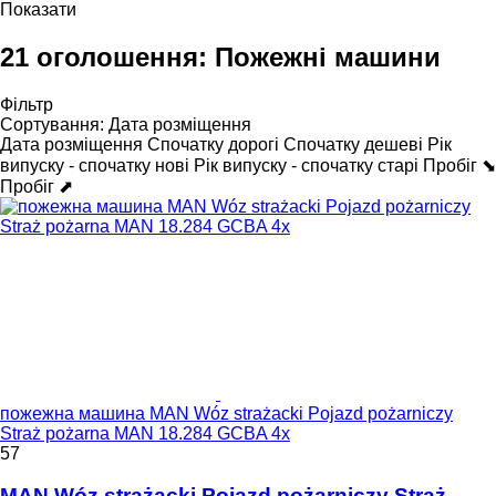
Показати
21 оголошення:
Пожежні машини
Фільтр
Сортування
:
Дата розміщення
Дата розміщення
Спочатку дорогі
Спочатку дешеві
Рік
випуску - спочатку нові
Рік випуску - спочатку старі
Пробіг ⬊
Пробіг ⬈
пожежна машина MAN Wóz strażacki Pojazd pożarniczy
Straż pożarna MAN 18.284 GCBA 4x
57
MAN Wóz strażacki Pojazd pożarniczy Straż