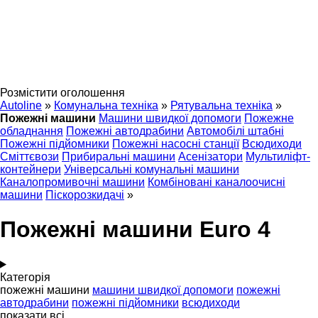
Розмістити оголошення
Autoline
»
Комунальна техніка
»
Рятувальна техніка
»
Пожежні машини
Машини швидкої допомоги
Пожежне
обладнання
Пожежні автодрабини
Автомобілі штабні
Пожежні підйомники
Пожежні насосні станції
Всюдиходи
Сміттєвози
Прибиральні машини
Асенізатори
Мультиліфт-
контейнери
Універсальні комунальні машини
Каналопромивочні машини
Комбіновані каналоочисні
машини
Піскорозкидачі
»
Пожежні машини Euro 4
Категорія
пожежні машини
машини швидкої допомоги
пожежні
автодрабини
пожежні підйомники
всюдиходи
показати всі