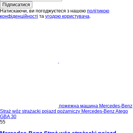
Підписатися
Натискаючи, ви погоджуєтеся з нашою
політикою
конфіденційності
та
угодою користувача
.
пожежна машина Mercedes-Benz
Straż wóz strażacki pojazd pożarniczy Mercedes-Benz Atego
GBA 30
55