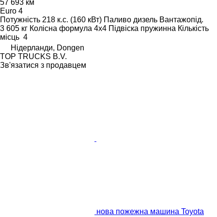
57 693 км
Euro 4
Потужність
218 к.с. (160 кВт)
Паливо
дизель
Вантажопід.
3 605 кг
Колісна формула
4x4
Підвіска
пружинна
Кількість
місць
4
Нідерланди, Dongen
TOP TRUCKS B.V.
Зв'язатися з продавцем
нова пожежна машина Toyota