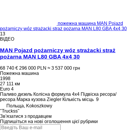
пожежна машина MAN Pojazd
pożarniczy wóz strażacki straż pożarna MAN L80 GBA 4x4 30
13
ВІДЕО
MAN Pojazd pożarniczy wóz strażacki straż
pożarna MAN L80 GBA 4x4 30
68 740 €
296 000 PLN
≈ 3 537 000 грн
Пожежна машина
1998
27 111 км
Euro 4
Паливо
дизель
Колісна формула
4x4
Підвіска
ресора/
ресора
Марка кузова
Ziegler
Кількість місць
9
Польща, Kokoszkowy
"Truckss"
Зв'язатися з продавцем
Підпишіться на нові оголошення цієї рубрики