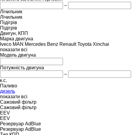
–
Лічильник
Лічильник
Підігрів
Підігрів
Двигун, КПП
Марка двигуна
Iveco
MAN
Mercedes Benz
Renault
Toyota
Xinchai
показати всі
Модель двигуна
Потужність двигуна
–
к.с.
Паливо
дизель
показати всі
Сажовий фільтр
Сажовий фільтр
EEV
EEV
Резервуар AdBlue
Резервуар AdBlue
Тип КПП