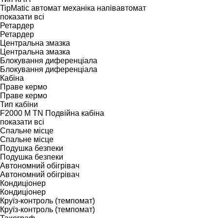
TipMatic
автомат
механіка
напівавтомат
показати всі
Ретардер
Ретардер
Центральна змазка
Центральна змазка
Блокування диференціала
Блокування диференціала
Кабіна
Праве кермо
Праве кермо
Тип кабіни
F2000
M
TN
Подвійна кабіна
показати всі
Спальне місце
Спальне місце
Подушка безпеки
Подушка безпеки
Автономний обігрівач
Автономний обігрівач
Кондиціонер
Кондиціонер
Круїз-контроль (темпомат)
Круїз-контроль (темпомат)