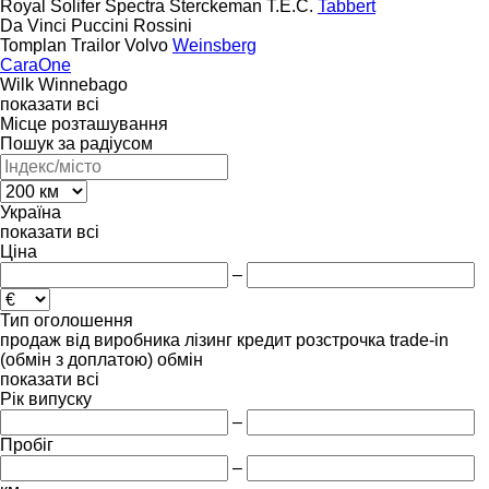
Royal
Solifer
Spectra
Sterckeman
T.E.C.
Tabbert
Da Vinci
Puccini
Rossini
Tomplan
Trailor
Volvo
Weinsberg
CaraOne
Wilk
Winnebago
показати всі
Місце розташування
Пошук за радіусом
Україна
показати всі
Ціна
–
Тип оголошення
продаж
від виробника
лізинг
кредит
розстрочка
trade-in
(обмін з доплатою)
обмін
показати всі
Рік випуску
–
Пробіг
–