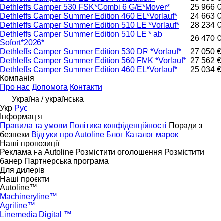
Dethleffs Camper 530 FSK*Combi 6 G/E*Mover*
25 966 €
Dethleffs Camper Summer Edition 460 EL*Vorlauf*
24 663 €
Dethleffs Camper Summer Edition 510 LE *Vorlauf*
28 234 €
Dethleffs Camper Summer Edition 510 LE * ab
26 470 €
Sofort*2026*
Dethleffs Camper Summer Edition 530 DR *Vorlauf*
27 050 €
Dethleffs Camper Summer Edition 560 FMK *Vorlauf*
27 562 €
Dethleffs Camper Summer Edition 460 EL*Vorlauf*
25 034 €
Компанія
Про нас
Допомога
Контакти
Україна / українська
Укр
Рус
Інформація
Правила та умови
Політика конфіденційності
Поради з
безпеки
Відгуки про Autoline
Блог
Каталог марок
Наші пропозиції
Реклама на Autoline
Розмістити оголошення
Розмістити
банер
Партнерська програма
Для дилерів
Наші проєкти
Autoline™
Machineryline™
Agriline™
Linemedia Digital ™