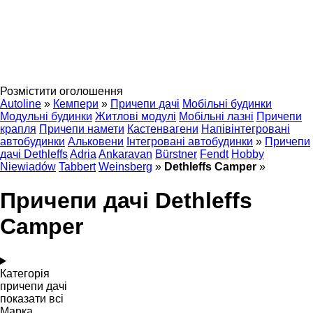
Розмістити оголошення
Autoline
»
Кемпери
»
Причепи дачі
Мобільні будинки
Модульні будинки
Житлові модулі
Мобільні лазні
Причепи
крапля
Причепи намети
Кастенвагени
Напівінтегровані
автобудинки
Альковени
Інтегровані автобудинки
»
Причепи
дачі Dethleffs
Adria
Ankaravan
Bürstner
Fendt
Hobby
Niewiadów
Tabbert
Weinsberg
»
Dethleffs Camper
»
Причепи дачі Dethleffs
Camper
Категорія
причепи дачі
показати всі
Марка