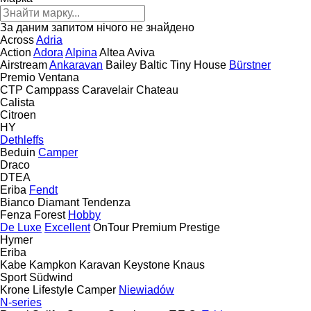
За даним запитом нічого не знайдено
Across
Adria
Action
Adora
Alpina
Altea
Aviva
Airstream
Ankaravan
Bailey
Baltic Tiny House
Bürstner
Premio
Ventana
CTP
Camppass
Caravelair
Chateau
Calista
Citroen
HY
Dethleffs
Beduin
Camper
Draco
DTEA
Eriba
Fendt
Bianco
Diamant
Tendenza
Fenza
Forest
Hobby
De Luxe
Excellent
OnTour
Premium
Prestige
Hymer
Eriba
Kabe
Kampkon Karavan
Keystone
Knaus
Sport
Südwind
Krone
Lifestyle Camper
Niewiadów
N-series