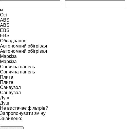
–
м
Осі
ABS
ABS
EBS
EBS
Обладнання
Автономний обігрівач
Автономний обігрівач
Маркіза
Маркіза
Сонячна панель
Сонячна панель
Плита
Плита
Санвузол
Санвузол
Душ
Душ
Не вистачає фільтрів?
Запропонувати зміну
Знайдено:
-