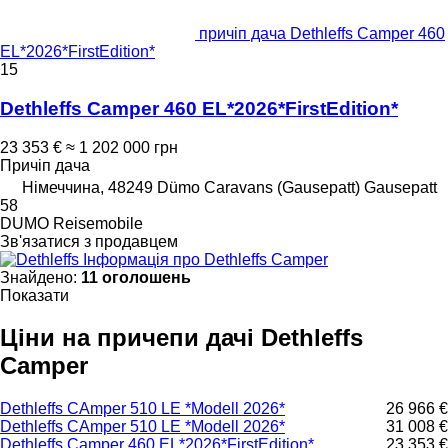
причіп дача Dethleffs Camper 460
EL*2026*FirstEdition*
15
Dethleffs Camper 460 EL*2026*FirstEdition*
23 353 €
≈ 1 202 000 грн
Причіп дача
Німеччина, 48249 Dümo Caravans (Gausepatt) Gausepatt
58
DUMO Reisemobile
Зв'язатися з продавцем
Інформація про Dethleffs Camper
Знайдено:
11 оголошень
Показати
Ціни на причепи дачі Dethleffs
Camper
Dethleffs CAmper 510 LE *Modell 2026*
26 966 €
Dethleffs CAmper 510 LE *Modell 2026*
31 008 €
Dethleffs Camper 460 EL*2026*FirstEdition*
23 353 €