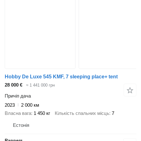
Hobby De Luxe 545 KMF, 7 sleeping place+ tent
28 000 €
≈ 1 441 000 грн
Причіп дача
2023
2 000 км
Власна вага
1 450 кг
Кількість спальних місць
7
Естонія
Ranners