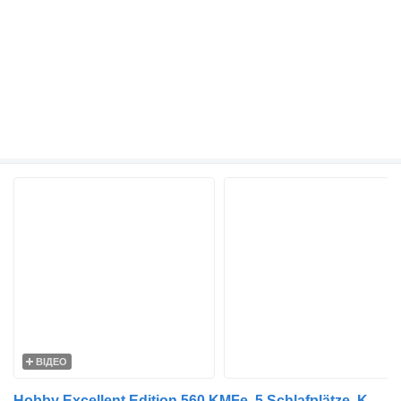
ВІДЕО
Hobby Excellent Edition 560 KMFe, 5 Schlafplätze, Kühlschrank, Dusche