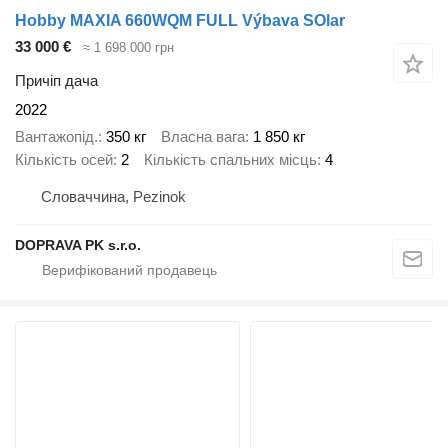
Hobby MAXIA 660WQM FULL Výbava SOlar
33 000 €
≈ 1 698 000 грн
Причіп дача
2022
Вантажопід.
350 кг
Власна вага
1 850 кг
Кількість осей
2
Кількість спальних місць
4
Словаччина, Pezinok
DOPRAVA PK s.r.o.