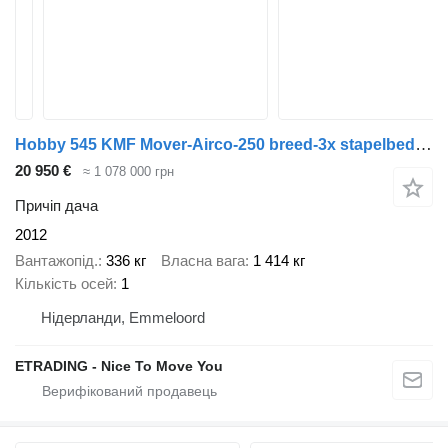
Hobby 545 KMF Mover-Airco-250 breed-3x stapelbed TOPSTAAT
20 950 €
≈ 1 078 000 грн
Причіп дача
2012
Вантажопід.
336 кг
Власна вага
1 414 кг
Кількість осей
1
Нідерланди, Emmeloord
ETRADING - Nice To Move You