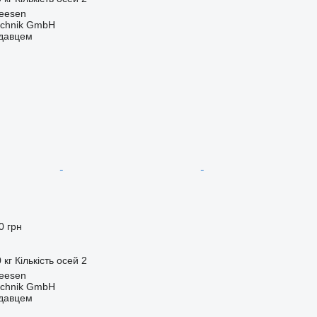
Seesen
technik GmbH
одавцем
0 грн
 кг
Кількість осей
2
Seesen
technik GmbH
одавцем