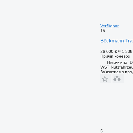
Verfügbar
15
Böckmann Trav
26 000 €
≈ 1 338
Причіп коневоз
Німеччина, D
WST Nutzfahrze
Зв'язатися з пр
5