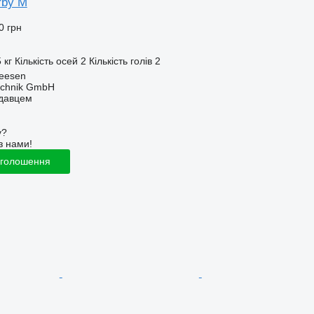
rby M
0 грн
 кг
Кількість осей
2
Кількість голів
2
Seesen
technik GmbH
одавцем
у?
з нами!
оголошення