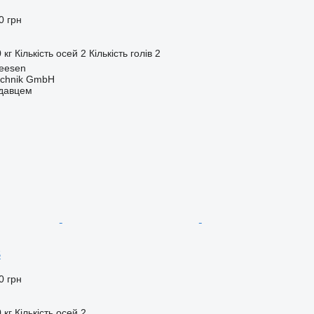
0 грн
 кг
Кількість осей
2
Кількість голів
2
Seesen
technik GmbH
одавцем
S
0 грн
 кг
Кількість осей
2