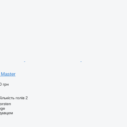
 Master
0 грн
Кількість голів
2
orsten
uge
одавцем