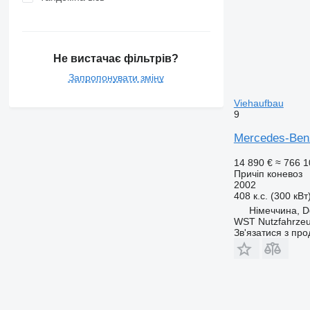
Не вистачає фільтрів?
Запропонувати зміну
Viehaufbau
9
Mercedes-Benz
14 890 €
≈ 766 1
Причіп коневоз
2002
408 к.с. (300 кВт
Німеччина, D
WST Nutzfahrze
Зв'язатися з пр