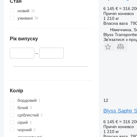
Стан
6 145 €
≈ 316 20
новий
Причіп коневоз
уживані
1 210 кг
Власна вага
790
Німеччина, 
Blyss Transport
Рік випуску
Зв'язатися з пр
–
Колір
бордовий
12
білий
Blyss Saphir 
сріблястий
6 145 €
≈ 316 20
сірий
Причіп коневоз
чорний
1 210 кг
Власна вага
790
показати всі