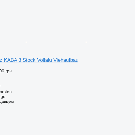
 KABA 3 Stock Vollalu Viehaufbau
00 грн
)
orsten
uge
одавцем