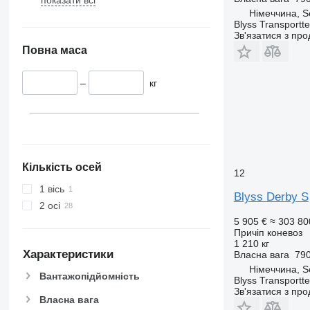
Німеччина, 
Blyss Transport
Зв'язатися з пр
Повна маса
–
кг
Кількість осей
12
1 вісь
Blyss Derby S
2 осі
5 905 €
≈ 303 80
Причіп коневоз
1 210 кг
Характеристики
Власна вага
790
Німеччина, 
Вантажопідйомність
Blyss Transport
Зв'язатися з пр
Власна вага