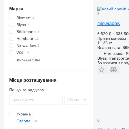
Марка
9
Blomert
Niewiadów
Blyss
Böckmann
6 520 €
≈ 335 50
Причіп коневоз
Humbaur
1 135 кг
Niewiadów
Xanthos Aero
Власна вага
865
WST
Німеччина, 
Blyss Transport
показати всі
Зв'язатися з пр
Місце розташування
Пошук за радіусом
Україна
6
Європа
Польща