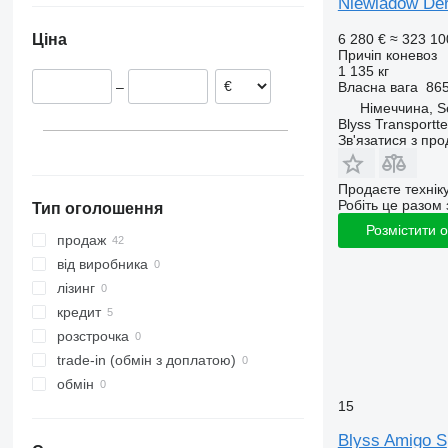
Niewiadów De
Німеччина
6 280 €
≈ 323 10
Ціна
Recklinghausen
Швеція
Причіп коневоз
Hamburg
Нідерланди
1 135 кг
Власна вага
865
–
Seesen
Австрія
Німеччина, 
Meppen
Словаччина
Blyss Transport
Зв'язатися з пр
Hildesheim
Литва
Bovenden
Чехія
показати всі
Bremen
Продаєте технік
Робіть це разом 
Тип оголошення
Розмістити 
продаж
від виробника
лізинг
кредит
розстрочка
trade-in (обмін з доплатою)
обмін
15
Blyss Amigo S