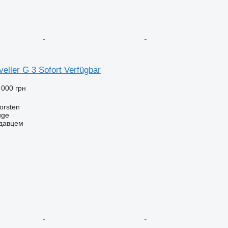
eller G 3 Sofort Verfügbar
 000 грн
orsten
uge
одавцем