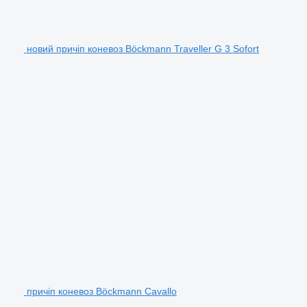
новий причіп коневоз Böckmann Traveller G 3 Sofort
причіп коневоз Böckmann Cavallo