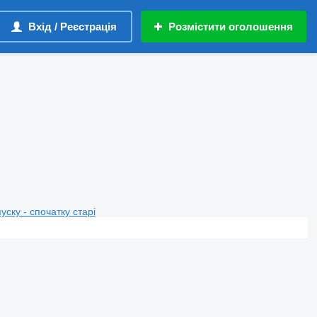
Вхід / Реєстрація
Розмістити оголошення
пуску - спочатку старі