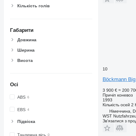
Кількість голів
Габарити
Довжина
Ширина
Висота
10
Böckmann Big
Осі
3 900 €
≈ 200 70
Причіп коневоз
ABS
1993
Кількість осей
2
EBS
Німеччина, D
WST Nutzfahrze
Зв'язатися з пр
Підвіска
Тандемна вісь