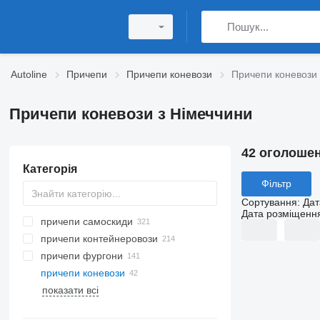
Autoline
Причепи
Причепи коневози
Причепи коневози 
Причепи коневози з Німеччини
42 оголоше
Категорія
Фільтр
Сортування
:
Дат
Дата розміщенн
причепи самоскиди
причепи контейнеровози
причепи фургони
причепи коневози
показати всі