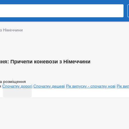
з Німеччини
ння:
Причепи коневози з Німеччини
а розміщення
я
Спочатку дорогі
Спочатку дешеві
Рік випуску - спочатку нові
Рік ви