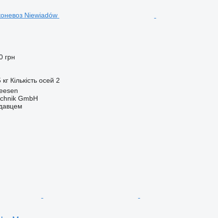
0 грн
 кг
Кількість осей
2
Seesen
technik GmbH
одавцем