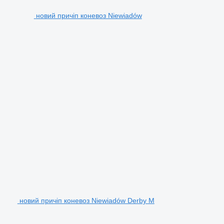
новий причіп коневоз Niewiadów
новий причіп коневоз Niewiadów Derby M