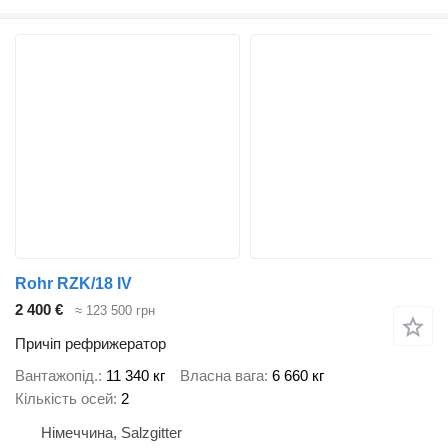
Rohr RZK/18 IV
2 400 €
≈ 123 500 грн
Причіп рефрижератор
Вантажопід.
11 340 кг
Власна вага
6 660 кг
Кількість осей
2
Німеччина, Salzgitter