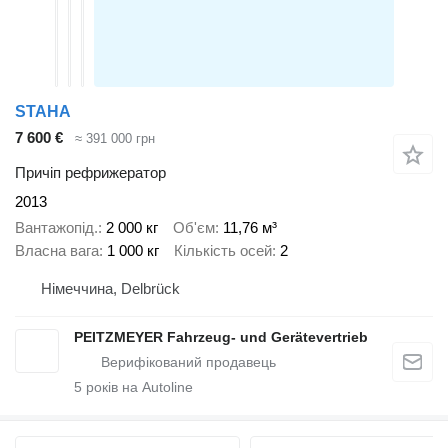
STAHA
7 600 €
≈ 391 000 грн
Причіп рефрижератор
2013
Вантажопід.
2 000 кг
Об'єм
11,76 м³
Власна вага
1 000 кг
Кількість осей
2
Німеччина, Delbrück
PEITZMEYER Fahrzeug- und Gerätevertrieb
5
років на Autoline