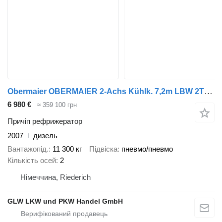
Obermaier OBERMAIER 2-Achs Kühlk. 7,2m LBW 2TO.*THERMOKING
6 980 €
≈ 359 100 грн
Причіп рефрижератор
2007
дизель
Вантажопід.
11 300 кг
Підвіска
пневмо/пневмо
Кількість осей
2
Німеччина, Riederich
GLW LKW und PKW Handel GmbH