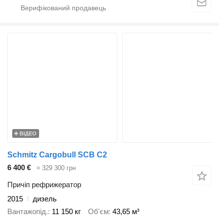
ВІДЕО
Schmitz Cargobull SCB C2
6 400 €
≈ 329 300 грн
Причіп рефрижератор
2015
дизель
Вантажопід.
11 150 кг
Об'єм
43,65 м³