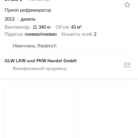
Причіп рефрижератор
2013
дизель
Вантажопід.
11 340 кг
Об'єм
43 м³
Підвіска
пневмо/пневмо
Кількість осей
2
Німеччина, Riederich
GLW LKW und PKW Handel GmbH