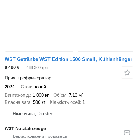
WST Getränke WST Edition 1500 Small , Kühlanhänger
9 490 €
≈ 488 300 грн
Причіп рефрижератор
2024
Стан
новий
Вантажопід.
1 000 кг
Об'єм
7,13 м³
Власна вага
500 кг
Кількість осей
1
Німеччина, Dorsten
WST Nutzfahrzeuge