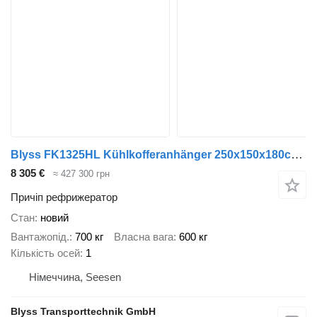
Blyss FK1325HL Kühlkofferanhänger 250x150x180cm 1300kg zGG
8 305 €
≈ 427 300 грн
Причіп рефрижератор
Стан
новий
Вантажопід.
700 кг
Власна вага
600 кг
Кількість осей
1
Німеччина, Seesen
Blyss Transporttechnik GmbH