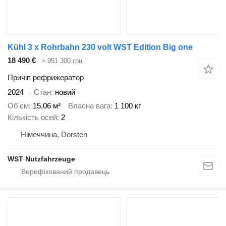
Kühl 3 x Rohrbahn 230 volt WST Edition Big one
18 490 €
≈ 951 300 грн
Причіп рефрижератор
2024
Стан
новий
Об'єм
15,06 м³
Власна вага
1 100 кг
Кількість осей
2
Німеччина, Dorsten
WST Nutzfahrzeuge