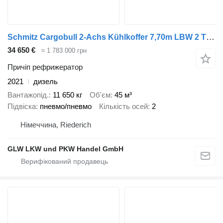
Schmitz Cargobull 2-Achs Kühlkoffer 7,70m LBW 2 T*CARRIER 1550
34 650 €
≈ 1 783 000 грн
Причіп рефрижератор
2021
дизель
Вантажопід.
11 650 кг
Об'єм
45 м³
Підвіска
пневмо/пневмо
Кількість осей
2
Німеччина, Riederich
GLW LKW und PKW Handel GmbH