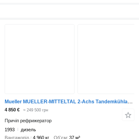
Mueller MUELLER-MITTELTAL 2-Achs Tandemkühlanhänger 7 m LBW*THERMOKING
4 850 €
≈ 249 500 грн
Причіп рефрижератор
1993
дизель
Вантажопід.
4 960 кг
Об'єм
37 м³