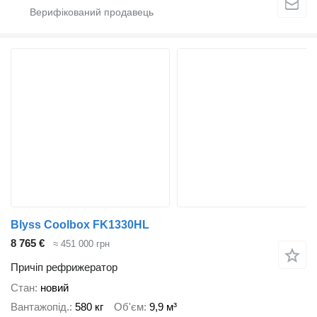
Blyss Coolbox FK1330HL
8 765 €
≈ 451 000 грн
Причіп рефрижератор
Стан
новий
Вантажопід.
580 кг
Об'єм
9,9 м³