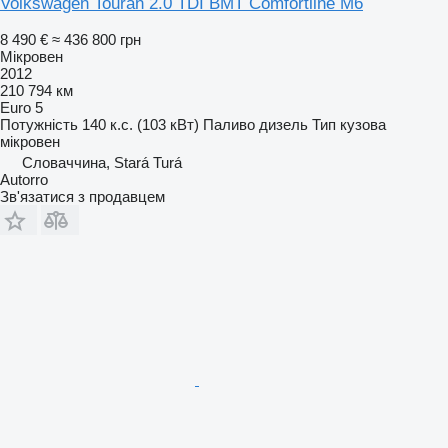
Volkswagen Touran 2.0 TDI BMT Comfortline M6
8 490 €
≈ 436 800 грн
Мікровен
2012
210 794 км
Euro 5
Потужність
140 к.с. (103 кВт)
Паливо
дизель
Тип кузова
мікровен
Словаччина, Stará Turá
Autorro
Зв'язатися з продавцем