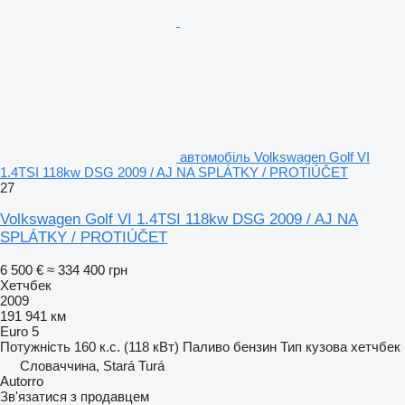
автомобіль Volkswagen Golf VI
1.4TSI 118kw DSG 2009 / AJ NA SPLÁTKY / PROTIÚČET
27
Volkswagen Golf VI 1.4TSI 118kw DSG 2009 / AJ NA
SPLÁTKY / PROTIÚČET
6 500 €
≈ 334 400 грн
Хетчбек
2009
191 941 км
Euro 5
Потужність
160 к.с. (118 кВт)
Паливо
бензин
Тип кузова
хетчбек
Словаччина, Stará Turá
Autorro
Зв'язатися з продавцем