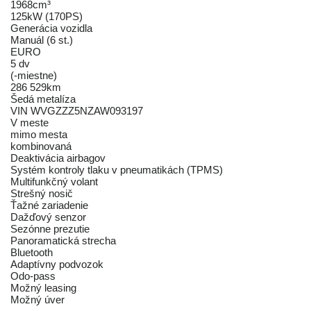
1968cm³
125kW (170PS)
Generácia vozidla
Manuál (6 st.)
EURO
5 dv
(-miestne)
286 529km
Šedá metalíza
VIN WVGZZZ5NZAW093197
V meste
mimo mesta
kombinovaná
Deaktivácia airbagov
Systém kontroly tlaku v pneumatikách (TPMS)
Multifunkčný volant
Strešný nosič
Ťažné zariadenie
Dažďový senzor
Sezónne prezutie
Panoramatická strecha
Bluetooth
Adaptívny podvozok
Odo-pass
Možný leasing
Možný úver