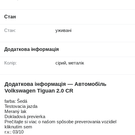
Стан
Стан:
уживані
Додаткова інформація
Колір:
сірий, металік
Додаткова інформація — Автомобіль
Volkswagen Tiguan 2.0 CR
farba: Šedá
Testovacia jazda
Meraný lak
Dokladová previerka
Prečítajte si viac o našom spôsobe preverovania vozidiel
kliknutím sem
r.v.: 03/10