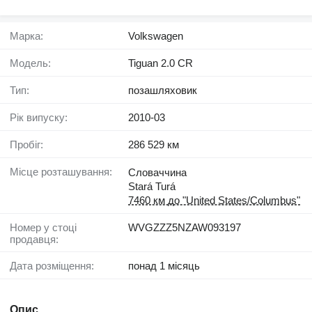
Марка:
Volkswagen
Модель:
Tiguan 2.0 CR
Тип:
позашляховик
Рік випуску:
2010-03
Пробіг:
286 529 км
Місце розташування:
Словаччина
Stará Turá
7460 км до "United States/Columbus"
Номер у стоці
WVGZZZ5NZAW093197
продавця:
Дата розміщення:
понад 1 місяць
Опис