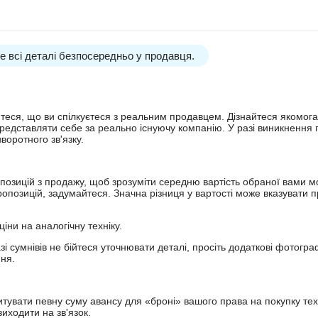
 всі деталі безпосередньо у продавця.
йтеся, що ви спілкуєтеся з реальним продавцем. Дізнайтеся якомога
представляти себе за реально існуючу компанію. У разі виникнення 
оротного зв'язку.
опозицій з продажу, щоб зрозуміти середню вартість обраної вами мо
опозицій, задумайтеся. Значна різниця у вартості може вказувати п
ціни на аналогічну техніку.
зі сумнівів не бійтеся уточнювати деталі, просіть додаткові фотогра
ння.
увати певну суму авансу для «броні» вашого права на покупку тех
иходити на зв'язок.