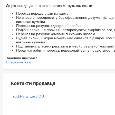
До різновидів даного шахрайства можуть належати:
Переказ передоплати на карту
Не вносьте передоплату без оформлення документів, що 
викликає сумніви.
Переказ на рахунок «довіреної особи»
Подібні прохання повинні насторожувати, скоріше за все, 
Переказ на рахунок компанії зі схожою назвою
Будьте пильні, шахраї можуть маскуватися під відомі комп
викликає сумніви.
Підстановка власних реквізитів в інвойс реальної компанії
Перш ніж робити переказ, переконайтеся в правильності за
Знайшли шахрая?
Повідомте нам
Контакти продавця
TruckParts Eesti OÜ