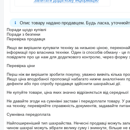
Запитати додаткову інформацію
Опис товару надано продавцем. Будь ласка, уточнюйте
Поради щодо купівлі
Поради з безпеки
Перевірка продавця
Якщо ви вирішили купувати техніку за низькою ціною, перекона
інформації про власника техніки. Один із способів обману - це 
повідомте про це нам для додаткового контролю, через форму зв
Перевірка ціни
Перш ніж ви вирішите зробити покупку, уважно вивчіть кілька пр
Якщо ціна вподобаної пропозиції набагато нижче аналогічних пр
дефекти або про спробу продавця здійснити шахрайські дії.
Не купуйте товари, ціна яких значно відрізняється від середньої 
Не давайте згоди на сумнівні застави і передоплати товару. У ра
на техніку, перевіряйте справжність документів, задавайте пита
Сумнівна передоплата
Найпоширеніший тип шахрайства. Нечесні продавці можуть запит
чином шахраї можуть зібрати велику суму і зникнути, більше не в