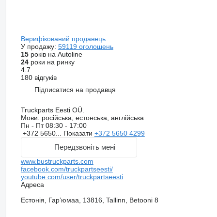
Верифікований продавець
У продажу:
59119 оголошень
15
років на Autoline
24
роки на ринку
4.7
180 відгуків
Підписатися на продавця
Truckparts Eesti OÜ.
Мови:
російська, естонська, англійська
Пн - Пт
08:30 - 17:00
+372 5650...
Показати
+372 5650 4299
Передзвоніть мені
www.bustruckparts.com
facebook.com/truckpartseesti/
youtube.com/user/truckpartseesti
Адреса
Естонія, Гар’юмаа, 13816, Tallinn, Betooni 8