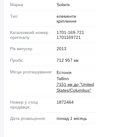
Марка:
Solaris
Тип:
елементи
кріплення
Каталожний номер
1701-169-721
оригіналу:
1701169721
Рік випуску:
2013
Пробіг:
712 957 км
Місце розташування:
Естонія
Tallinn
7151 км до "United
States/Columbus"
Номер у стоці
1872464
продавця:
Дата розміщення:
понад 1 місяць