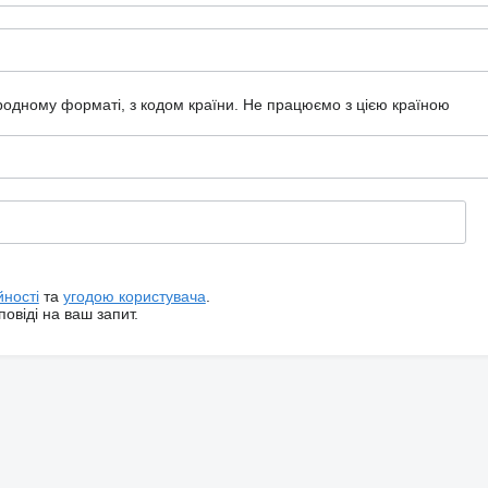
ародному форматі, з кодом країни.
Не працюємо з цією країною
йності
та
угодою користувача
.
овіді на ваш запит.