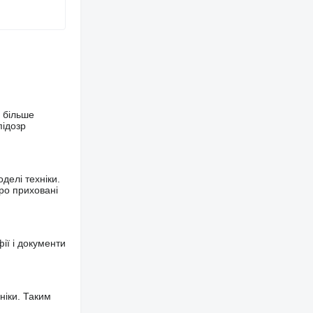
 більше
підозр
делі техніки.
ро приховані
фії і документи
ніки. Таким