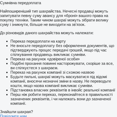
Сумнівна передоплата
Найпоширеніший тип шахрайства. Нечесні продавці можуть
запитувати певну суму авансу для «броні» вашого права на
покупку техніки. Таким чином шахраї можуть зібрати велику
суму і зникнути, більше не виходити на зв'язок.
До різновидів даного шахрайства можуть належати:
Переказ передоплати на карту
Не вносьте передоплату без оформлення документів, що
підтверджують процес передачі грошей, якщо під час
спілкування продавець викликає сумніви.
Переказ на рахунок «довіреної особи»
Подібні прохання повинні насторожувати, скоріше за все,
ви спілкуєтеся з шахраєм.
Переказ на рахунок компанії зі схожою назвою
Будьте пильні, шахраї можуть маскуватися під відомі
компанії, вносячи незначні зміни в назву. Не переводьте
кошти, якщо назва компанії викликає сумніви.
Підстановка власних реквізитів в інвойс реальної компанії
Перш ніж робити переказ, переконайтеся в правильності
зазначених реквізитів, і чи належать вони до зазначеної
компанії.
Знайшли шахрая?
Повідомте нам