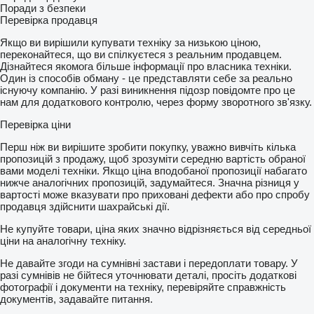
Поради з безпеки
Перевірка продавця
Якщо ви вирішили купувати техніку за низькою ціною,
переконайтеся, що ви спілкуєтеся з реальним продавцем.
Дізнайтеся якомога більше інформації про власника техніки.
Один із способів обману - це представляти себе за реально
існуючу компанію. У разі виникнення підозр повідомте про це
нам для додаткового контролю, через форму зворотного зв'язку.
Перевірка ціни
Перш ніж ви вирішите зробити покупку, уважно вивчіть кілька
пропозицій з продажу, щоб зрозуміти середню вартість обраної
вами моделі техніки. Якщо ціна вподобаної пропозиції набагато
нижче аналогічних пропозицій, задумайтеся. Значна різниця у
вартості може вказувати про приховані дефекти або про спробу
продавця здійснити шахрайські дії.
Не купуйте товари, ціна яких значно відрізняється від середньої
ціни на аналогічну техніку.
Не давайте згоди на сумнівні застави і передоплати товару. У
разі сумнівів не бійтеся уточнювати деталі, просіть додаткові
фотографії і документи на техніку, перевіряйте справжність
документів, задавайте питання.