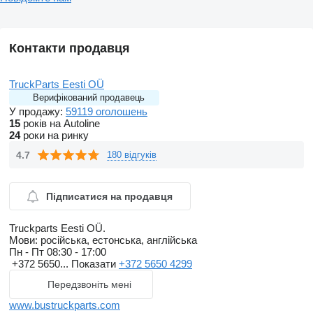
Контакти продавця
TruckParts Eesti OÜ
Верифікований продавець
У продажу:
59119 оголошень
15
років на Autoline
24
роки на ринку
4.7
180 відгуків
Підписатися на продавця
Truckparts Eesti OÜ.
Мови:
російська, естонська, англійська
Пн - Пт
08:30 - 17:00
+372 5650...
Показати
+372 5650 4299
Передзвоніть мені
www.bustruckparts.com