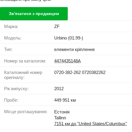
Зв'язатися з продавцем
Марка:
ZF
Модель:
Urbino (01.99-)
Тип:
елементи кріплення
Номер за каталогом:
4474435148A
Каталожний номер
0720-382-262 0720382262
оригіналу:
Рік випуску:
2012
Пробіг:
449 951 км
Місце розташування:
Естонія
Tallinn
7151 км до "United States/Columbus"