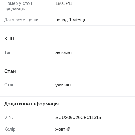
Номер у стоці
1801741
продавця:
Дата розміщення:
понад 1 місяць
КПП
Тип:
автомат
Стан
Стан:
уживані
Додаткова інформація
VIN:
SUU306U26CB011315
Колір:
жовтий