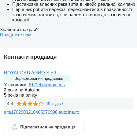
Підстановка власних реквізитів в інвойс реальної компанії
Перш ніж робити переказ, переконайтеся в правильності
зазначених реквізитів, і чи належать вони до зазначеної
компанії.
Знайшли шахрая?
Повідомте нам
Контакти продавця
ROYAL DRU AGRO S.R.L.
Верифікований продавець
У продажу:
61729 оголошень
2
роки на Autoline
5
років на ринку
4.4
91 відгук
site1702903218465976986.autoline.ro
Підписатися на продавця