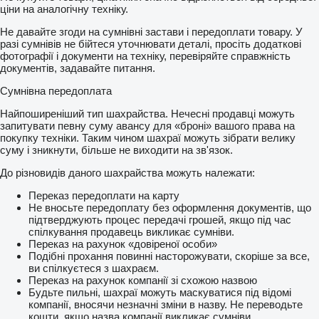
ціни на аналогічну техніку.
Не давайте згоди на сумнівні застави і передоплати товару. У
разі сумнівів не бійтеся уточнювати деталі, просіть додаткові
фотографії і документи на техніку, перевіряйте справжність
документів, задавайте питання.
Сумнівна передоплата
Найпоширеніший тип шахрайства. Нечесні продавці можуть
запитувати певну суму авансу для «броні» вашого права на
покупку техніки. Таким чином шахраї можуть зібрати велику
суму і зникнути, більше не виходити на зв'язок.
До різновидів даного шахрайства можуть належати:
Переказ передоплати на карту
Не вносьте передоплату без оформлення документів, що
підтверджують процес передачі грошей, якщо під час
спілкування продавець викликає сумніви.
Переказ на рахунок «довіреної особи»
Подібні прохання повинні насторожувати, скоріше за все,
ви спілкуєтеся з шахраєм.
Переказ на рахунок компанії зі схожою назвою
Будьте пильні, шахраї можуть маскуватися під відомі
компанії, вносячи незначні зміни в назву. Не переводьте
кошти, якщо назва компанії викликає сумніви.