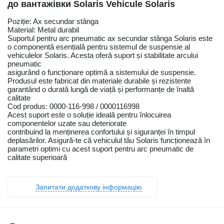
до вантажівки Solaris Vehicule Solaris
Poziție: Ax secundar stânga
Material: Metal durabil
Suportul pentru arc pneumatic ax secundar stânga Solaris este
o componentă esențială pentru sistemul de suspensie al
vehiculelor Solaris. Acesta oferă suport și stabilitate arcului
pneumatic
asigurând o funcționare optimă a sistemului de suspensie.
Produsul este fabricat din materiale durabile și rezistente
garantând o durată lungă de viață și performanțe de înaltă
calitate
Cod produs: 0000-116-998 / 0000116998
Acest suport este o soluție ideală pentru înlocuirea
componentelor uzate sau deteriorate
contribuind la menținerea confortului și siguranței în timpul
deplasărilor. Asigură-te că vehiculul tău Solaris funcționează în
parametri optimi cu acest suport pentru arc pneumatic de
calitate superioară
Запитати додаткову інформацію