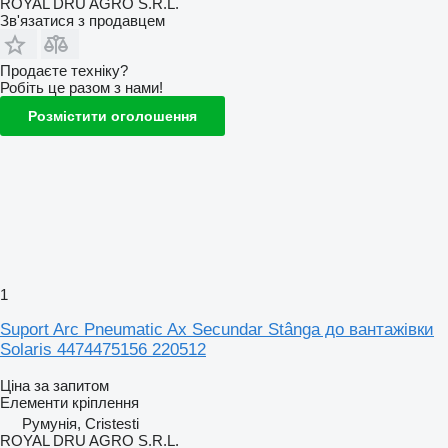
ROYAL DRU AGRO S.R.L.
Зв'язатися з продавцем
Продаєте техніку?
Робіть це разом з нами!
Розмістити оголошення
1
Suport Arc Pneumatic Ax Secundar Stânga до вантажівки
Solaris 4474475156 220512
Ціна за запитом
Елементи кріплення
Румунія, Cristesti
ROYAL DRU AGRO S.R.L.