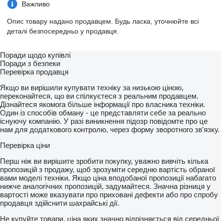
Важливо
Опис товару надано продавцем. Будь ласка, уточнюйте всі
деталі безпосередньо у продавця.
Поради щодо купівлі
Поради з безпеки
Перевірка продавця
Якщо ви вирішили купувати техніку за низькою ціною,
переконайтеся, що ви спілкуєтеся з реальним продавцем.
Дізнайтеся якомога більше інформації про власника техніки.
Один із способів обману - це представляти себе за реально
існуючу компанію. У разі виникнення підозр повідомте про це
нам для додаткового контролю, через форму зворотного зв'язку.
Перевірка ціни
Перш ніж ви вирішите зробити покупку, уважно вивчіть кілька
пропозицій з продажу, щоб зрозуміти середню вартість обраної
вами моделі техніки. Якщо ціна вподобаної пропозиції набагато
нижче аналогічних пропозицій, задумайтеся. Значна різниця у
вартості може вказувати про приховані дефекти або про спробу
продавця здійснити шахрайські дії.
Не купуйте товари, ціна яких значно відрізняється від середньої