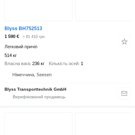
Blyss BH752513
1 590 €
≈ 81 410 грн
Легковий причіп
514 кг
Власна вага
236 кг
Кількість осей
1
Німеччина, Seesen
Blyss Transporttechnik GmbH