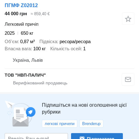
ПГМФ Z02012
44 000 грн
≈ 859,40 €
Легковий причіп
2025
650 кг
Об'єм
0,87 м³
Підвіска
ресора/ресора
Власна вага
100 кг
Кількість осей
1
Україна, Львів
ТОВ "НВП-ПАЛИЧ"
Підпишіться на нові оголошення цієї
рубрики
легкові причепи
Brenderup
Підписатися