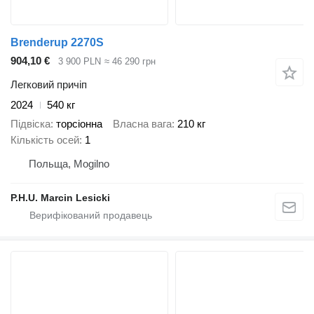
Brenderup 2270S
904,10 €
3 900 PLN
≈ 46 290 грн
Легковий причіп
2024
540 кг
Підвіска
торсіонна
Власна вага
210 кг
Кількість осей
1
Польща, Mogilno
P.H.U. Marcin Lesicki