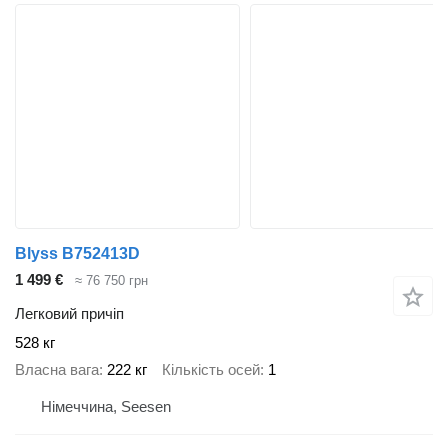
Blyss B752413D
1 499 €
≈ 76 750 грн
Легковий причіп
528 кг
Власна вага
222 кг
Кількість осей
1
Німеччина, Seesen