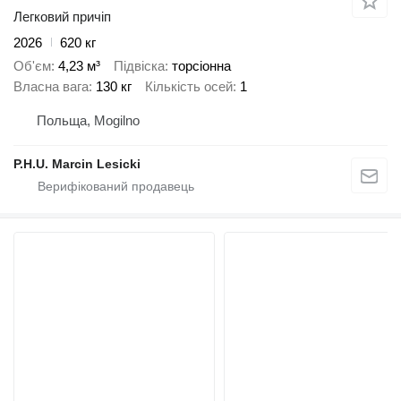
Легковий причіп
2026
620 кг
Об'єм
4,23 м³
Підвіска
торсіонна
Власна вага
130 кг
Кількість осей
1
Польща, Mogilno
P.H.U. Marcin Lesicki