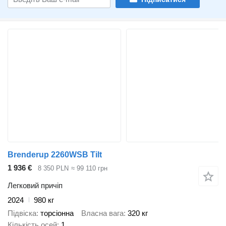
Brenderup 2260WSB Tilt
1 936 €
8 350 PLN
≈ 99 110 грн
Легковий причіп
2024
980 кг
Підвіска
торсіонна
Власна вага
320 кг
Кількість осей
1