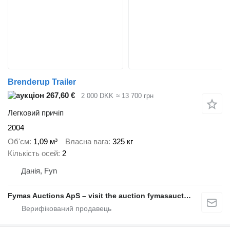
Brenderup Trailer
267,60 €
2 000 DKK
≈ 13 700 грн
Легковий причіп
2004
Об'єм
1,09 м³
Власна вага
325 кг
Кількість осей
2
Данія, Fyn
Fymas Auctions ApS – visit the auction fymasauctions.dk