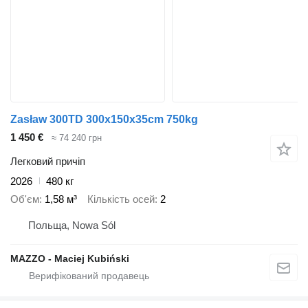
Zasław 300TD 300x150x35cm 750kg
1 450 €
≈ 74 240 грн
Легковий причіп
2026
480 кг
Об'єм
1,58 м³
Кількість осей
2
Польща, Nowa Sól
MAZZO - Maciej Kubiński