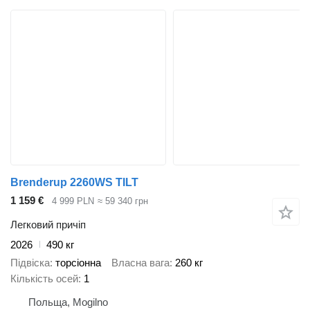
Brenderup 2260WS TILT
1 159 €
4 999 PLN
≈ 59 340 грн
Легковий причіп
2026
490 кг
Підвіска
торсіонна
Власна вага
260 кг
Кількість осей
1
Польща, Mogilno