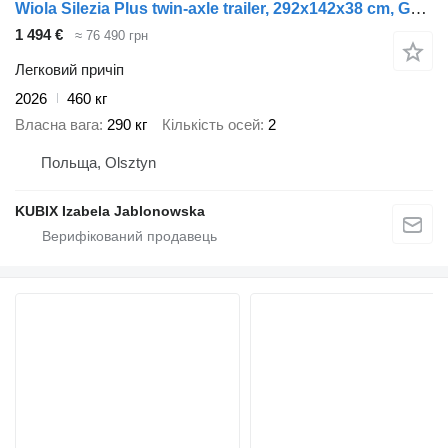
Wiola Silezia Plus twin-axle trailer, 292x142x38 cm, GVW 750 kg
1 494 €
≈ 76 490 грн
Легковий причіп
2026
460 кг
Власна вага
290 кг
Кількість осей
2
Польща, Olsztyn
KUBIX Izabela Jablonowska