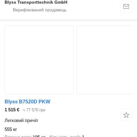
Blyss Transporttechnik GmbH
Blyss B7520D PKW
1 515 €
≈ 77 570 грн
Легковий причіп
555 кг