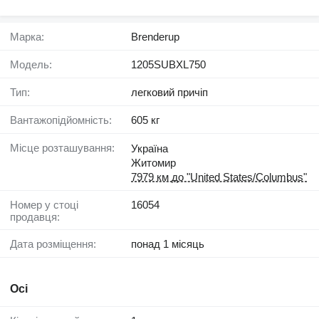
Марка:
Brenderup
Модель:
1205SUBXL750
Тип:
легковий причіп
Вантажопідйомність:
605 кг
Місце розташування:
Україна
Житомир
7979 км до "United States/Columbus"
Номер у стоці
16054
продавця:
Дата розміщення:
понад 1 місяць
Осі