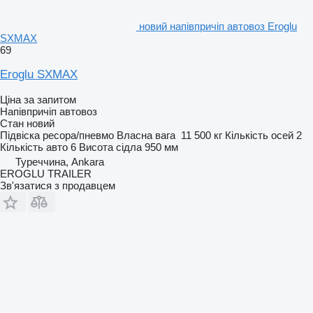
новий напівпричіп автовоз Eroglu
SXMAX
69
Eroglu SXMAX
Ціна за запитом
Напівпричіп автовоз
Стан
новий
Підвіска
ресора/пневмо
Власна вага
11 500 кг
Кількість осей
2
Кількість авто
6
Висота сідла
950 мм
Туреччина, Ankara
EROGLU TRAILER
Зв'язатися з продавцем