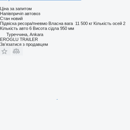
Ціна за запитом
Напівпричіп автовоз
Стан
новий
Підвіска
ресора/пневмо
Власна вага
11 500 кг
Кількість осей
2
Кількість авто
6
Висота сідла
950 мм
Туреччина, Ankara
EROGLU TRAILER
Зв'язатися з продавцем