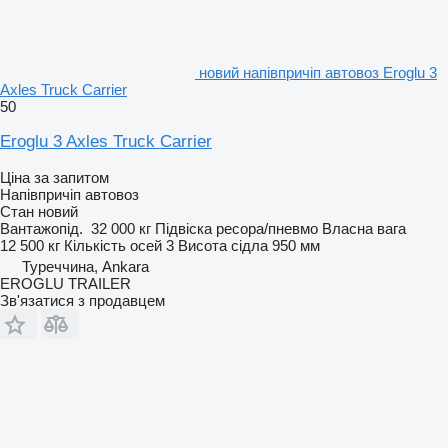
новий напівпричіп автовоз Eroglu 3
Axles Truck Carrier
50
Eroglu 3 Axles Truck Carrier
Ціна за запитом
Напівпричіп автовоз
Стан
новий
Вантажопід.
32 000 кг
Підвіска
ресора/пневмо
Власна вага
12 500 кг
Кількість осей
3
Висота сідла
950 мм
Туреччина, Ankara
EROGLU TRAILER
Зв'язатися з продавцем