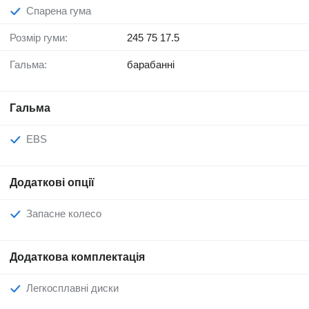
Спарена гума
Розмір гуми:
245 75 17.5
Гальма:
барабанні
Гальма
EBS
Додаткові опції
Запасне колесо
Додаткова комплектація
Легкосплавні диски