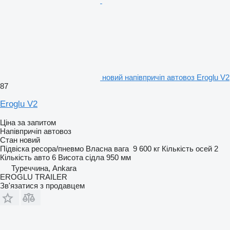
новий напівпричіп автовоз Eroglu V2
87
Eroglu V2
Ціна за запитом
Напівпричіп автовоз
Стан
новий
Підвіска
ресора/пневмо
Власна вага
9 600 кг
Кількість осей
2
Кількість авто
6
Висота сідла
950 мм
Туреччина, Ankara
EROGLU TRAILER
Зв'язатися з продавцем