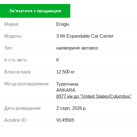
Зв'язатися з продавцем
Марка:
Eroglu
Модель:
3 Mt Expandable Car Carrier
Тип:
напівпричіп автовоз
К-сть авто:
6
Власна вага:
12 500 кг
Місце розташування:
Туреччина
ANKARA
8977 км до "United States/Columbus"
Дата розміщення:
2 серп. 2026 р.
Autoline ID:
VL49569