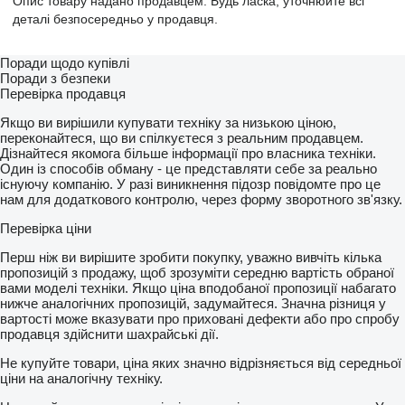
Опис товару надано продавцем. Будь ласка, уточнюйте всі
деталі безпосередньо у продавця.
Поради щодо купівлі
Поради з безпеки
Перевірка продавця
Якщо ви вирішили купувати техніку за низькою ціною,
переконайтеся, що ви спілкуєтеся з реальним продавцем.
Дізнайтеся якомога більше інформації про власника техніки.
Один із способів обману - це представляти себе за реально
існуючу компанію. У разі виникнення підозр повідомте про це
нам для додаткового контролю, через форму зворотного зв'язку.
Перевірка ціни
Перш ніж ви вирішите зробити покупку, уважно вивчіть кілька
пропозицій з продажу, щоб зрозуміти середню вартість обраної
вами моделі техніки. Якщо ціна вподобаної пропозиції набагато
нижче аналогічних пропозицій, задумайтеся. Значна різниця у
вартості може вказувати про приховані дефекти або про спробу
продавця здійснити шахрайські дії.
Не купуйте товари, ціна яких значно відрізняється від середньої
ціни на аналогічну техніку.