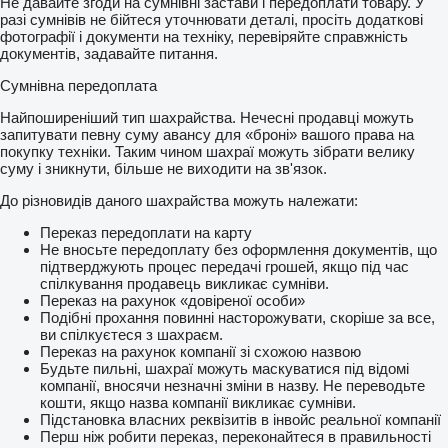
Не давайте згоди на сумнівні застави і передоплати товару. У
разі сумнівів не бійтеся уточнювати деталі, просіть додаткові
фотографії і документи на техніку, перевіряйте справжність
документів, задавайте питання.
Сумнівна передоплата
Найпоширеніший тип шахрайства. Нечесні продавці можуть
запитувати певну суму авансу для «броні» вашого права на
покупку техніки. Таким чином шахраї можуть зібрати велику
суму і зникнути, більше не виходити на зв'язок.
До різновидів даного шахрайства можуть належати:
Переказ передоплати на карту
Не вносьте передоплату без оформлення документів, що
підтверджують процес передачі грошей, якщо під час
спілкування продавець викликає сумніви.
Переказ на рахунок «довіреної особи»
Подібні прохання повинні насторожувати, скоріше за все,
ви спілкуєтеся з шахраєм.
Переказ на рахунок компанії зі схожою назвою
Будьте пильні, шахраї можуть маскуватися під відомі
компанії, вносячи незначні зміни в назву. Не переводьте
кошти, якщо назва компанії викликає сумніви.
Підстановка власних реквізитів в інвойс реальної компанії
Перш ніж робити переказ, переконайтеся в правильності