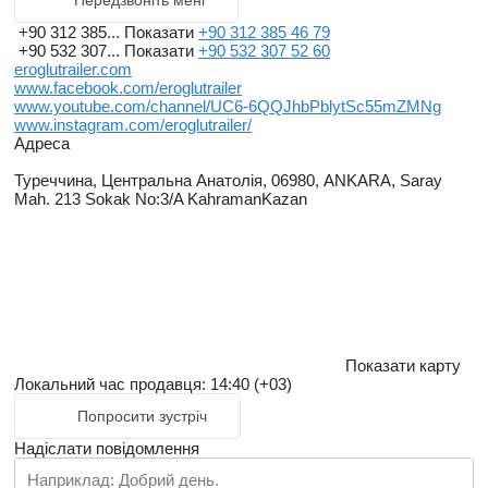
Передзвоніть мені
+90 312 385...
Показати
+90 312 385 46 79
+90 532 307...
Показати
+90 532 307 52 60
eroglutrailer.com
www.facebook.com/eroglutrailer
www.youtube.com/channel/UC6-6QQJhbPblytSc55mZMNg
www.instagram.com/eroglutrailer/
Адреса
Туреччина, Центральна Анатолія, 06980, ANKARA, Saray
Mah. 213 Sokak No:3/A KahramanKazan
Показати карту
Локальний час продавця: 14:40 (+03)
Попросити зустріч
Надіслати повідомлення