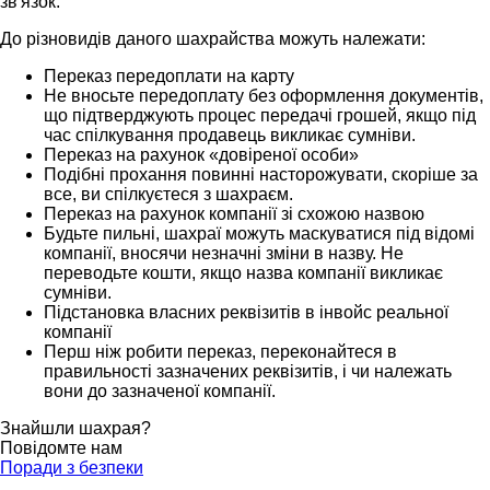
зв'язок.
До різновидів даного шахрайства можуть належати:
Переказ передоплати на карту
Не вносьте передоплату без оформлення документів,
що підтверджують процес передачі грошей, якщо під
час спілкування продавець викликає сумніви.
Переказ на рахунок «довіреної особи»
Подібні прохання повинні насторожувати, скоріше за
все, ви спілкуєтеся з шахраєм.
Переказ на рахунок компанії зі схожою назвою
Будьте пильні, шахраї можуть маскуватися під відомі
компанії, вносячи незначні зміни в назву. Не
переводьте кошти, якщо назва компанії викликає
сумніви.
Підстановка власних реквізитів в інвойс реальної
компанії
Перш ніж робити переказ, переконайтеся в
правильності зазначених реквізитів, і чи належать
вони до зазначеної компанії.
Знайшли шахрая?
Повідомте нам
Поради з безпеки