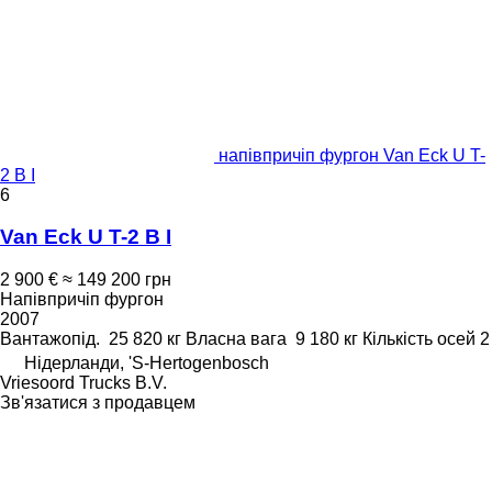
напівпричіп фургон Van Eck U T-
2 B I
6
Van Eck U T-2 B I
2 900 €
≈ 149 200 грн
Напівпричіп фургон
2007
Вантажопід.
25 820 кг
Власна вага
9 180 кг
Кількість осей
2
Нідерланди, 'S-Hertogenbosch
Vriesoord Trucks B.V.
Зв'язатися з продавцем