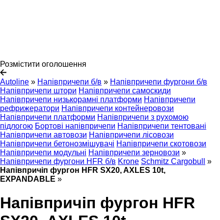
Розмістити оголошення
Autoline
»
Напівпричепи б/в
»
Напівпричепи фургони б/в
Напівпричепи штори
Напівпричепи самоскиди
Напівпричепи низькорамні платформи
Напівпричепи
рефрижератори
Напівпричепи контейнеровози
Напівпричепи платформи
Напівпричепи з рухомою
підлогою
Бортові напівпричепи
Напівпричепи тентовані
Напівпричепи автовози
Напівпричепи лісовози
Напівпричепи бетонозмішувачі
Напівпричепи скотовози
Напівпричепи модульні
Напівпричепи зерновози
»
Напівпричепи фургони HFR б/в
Krone
Schmitz Cargobull
»
Напівпричіп фургон HFR SX20, AXLES 10t,
EXPANDABLE
»
Напівпричіп фургон HFR