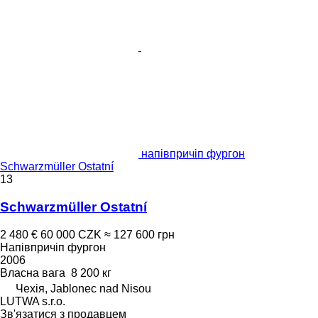
напівпричіп фургон
Schwarzmüller Ostatní
13
Schwarzmüller Ostatní
2 480 €
60 000 CZK
≈ 127 600 грн
Напівпричіп фургон
2006
Власна вага
8 200 кг
Чехія, Jablonec nad Nisou
LUTWA s.r.o.
Зв'язатися з продавцем