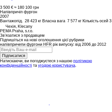
3 500 €
≈ 180 100 грн
Напівпричіп фургон
2007
Вантажопід.
28 423 кг
Власна вага
7 577 кг
Кількість осей
3
Чехія, Klecany
PEMA Praha, s.r.o.
Зв'язатися з продавцем
Підпишіться на нові оголошення цієї рубрики
напівпричепи фургони
HFR
рік випуску: від 2006 до 2012
Підписатися
Натискаючи, ви погоджуєтеся з нашою
політикою
конфіденційності
та
угодою користувача
.