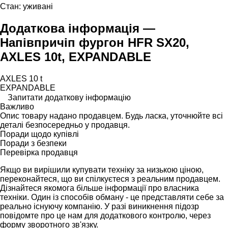
Стан:
уживані
Додаткова інформація —
Напівпричіп фургон HFR SX20,
AXLES 10t, EXPANDABLE
AXLES 10 t
EXPANDABLE
Запитати додаткову інформацію
Важливо
Опис товару надано продавцем. Будь ласка, уточнюйте всі
деталі безпосередньо у продавця.
Поради щодо купівлі
Поради з безпеки
Перевірка продавця
Якщо ви вирішили купувати техніку за низькою ціною,
переконайтеся, що ви спілкуєтеся з реальним продавцем.
Дізнайтеся якомога більше інформації про власника
техніки. Один із способів обману - це представляти себе за
реально існуючу компанію. У разі виникнення підозр
повідомте про це нам для додаткового контролю, через
форму зворотного зв'язку.