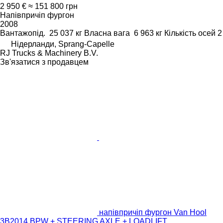
2 950 €
≈ 151 800 грн
Напівпричіп фургон
2008
Вантажопід.
25 037 кг
Власна вага
6 963 кг
Кількість осей
2
Нідерланди, Sprang-Capelle
RJ Trucks & Machinery B.V.
Зв'язатися з продавцем
напівпричіп фургон Van Hool
3B2014 BPW + STEERING AXLE + LOADLIFT