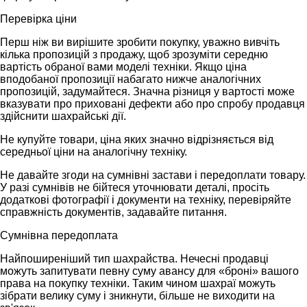
Перевірка ціни
Перш ніж ви вирішите зробити покупку, уважно вивчіть
кілька пропозицій з продажу, щоб зрозуміти середню
вартість обраної вами моделі техніки. Якщо ціна
вподобаної пропозиції набагато нижче аналогічних
пропозицій, задумайтеся. Значна різниця у вартості може
вказувати про приховані дефекти або про спробу продавця
здійснити шахрайські дії.
Не купуйте товари, ціна яких значно відрізняється від
середньої ціни на аналогічну техніку.
Не давайте згоди на сумнівні застави і передоплати товару.
У разі сумнівів не бійтеся уточнювати деталі, просіть
додаткові фотографії і документи на техніку, перевіряйте
справжність документів, задавайте питання.
Сумнівна передоплата
Найпоширеніший тип шахрайства. Нечесні продавці
можуть запитувати певну суму авансу для «броні» вашого
права на покупку техніки. Таким чином шахраї можуть
зібрати велику суму і зникнути, більше не виходити на