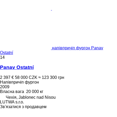
напівпричіп фургон Panav
Ostatní
14
Panav Ostatní
2 397 €
58 000 CZK
≈ 123 300 грн
Напівпричіп фургон
2009
Власна вага
20 000 кг
Чехія, Jablonec nad Nisou
LUTWA s.r.o.
Зв'язатися з продавцем