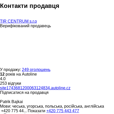
Контакти продавця
TIR CENTRUM s.r.o
Верифікований продавець
У продажу:
249 оголошень
12
років на Autoline
4.0
253 відгуки
site1743681200063124834.autoline.cz
Підписатися на продавця
Patrik Bajkai
Мови:
чеська, угорська, польська, російська, англійська
+420 775 44...
Показати
+420 775 443 477