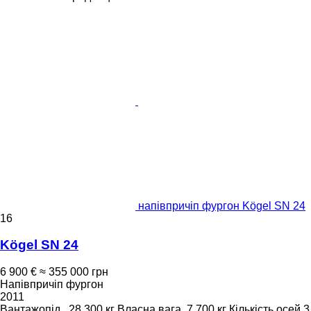
напівпричіп фургон Kögel SN 24
16
Kögel SN 24
6 900 €
≈ 355 000 грн
Напівпричіп фургон
2011
Вантажопід.
28 300 кг
Власна вага
7 700 кг
Кількість осей
3