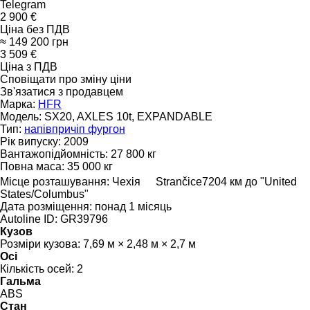
Telegram
2 900 €
Ціна без ПДВ
≈ 149 200 грн
3 509 €
Ціна з ПДВ
Сповіщати про зміну ціни
Зв'язатися з продавцем
Марка:
HFR
Модель:
SX20, AXLES 10t, EXPANDABLE
Тип:
напівпричіп фургон
Рік випуску:
2009
Вантажопідйомність:
27 800 кг
Повна маса:
35 000 кг
Місце розташування:
Чехія
Strančice
7204 км до "United
States/Columbus"
Дата розміщення:
понад 1 місяць
Autoline ID:
GR39796
Кузов
Розміри кузова:
7,69 м × 2,48 м × 2,7 м
Осі
Кількість осей:
2
Гальма
ABS
Стан