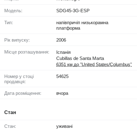
Модель:
SDG45-3G-ESP
Тип:
напівпричіп низькорамна
платформа
Рік випуску:
2006
Місце розташування:
Іспанія
Cubillas de Santa Marta
6351 км до "United States/Columbus"
Номер у стоці
54625
продавця:
Дата розміщення:
вчора
Стан
Стан:
уживані