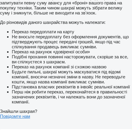
запитувати певну суму авансу для «броні» вашого права на
покупку техніки. Таким чином шахраї можуть зібрати велику
суму і зникнути, більше не виходити на зв'язок.
До різновидів даного шахрайства можуть належати:
Переказ передоплати на карту
Не вносьте передоплату без оформлення документів, що
підтверджують процес передачі грошей, якщо під час
спілкування продавець викликає сумніви.
Переказ на рахунок «довіреної особи»
Подібні прохання повинні насторожувати, скоріше за все,
ви спілкуєтеся з шахраєм.
Переказ на рахунок компанії зі схожою назвою
Будьте пильні, шахраї можуть маскуватися під відомі
компанії, вносячи незначні зміни в назву. Не переводьте
кошти, якщо назва компанії викликає сумніви.
Підстановка власних реквізитів в інвойс реальної компанії
Перш ніж робити переказ, переконайтеся в правильності
зазначених реквізитів, і чи належать вони до зазначеної
компанії.
Знайшли шахрая?
Повідомте нам