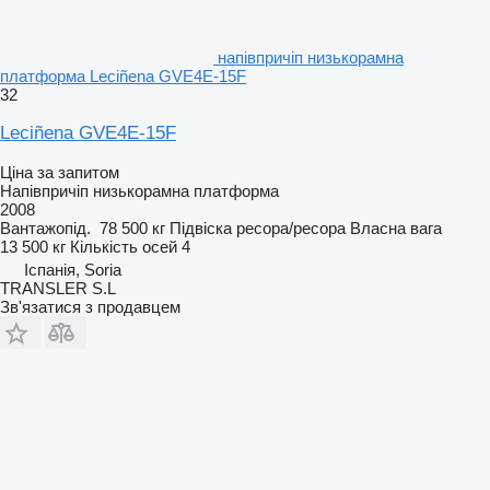
напівпричіп низькорамна
платформа Leciñena GVE4E-15F
32
Leciñena GVE4E-15F
Ціна за запитом
Напівпричіп низькорамна платформа
2008
Вантажопід.
78 500 кг
Підвіска
ресора/ресора
Власна вага
13 500 кг
Кількість осей
4
Іспанія, Soria
TRANSLER S.L
Зв'язатися з продавцем