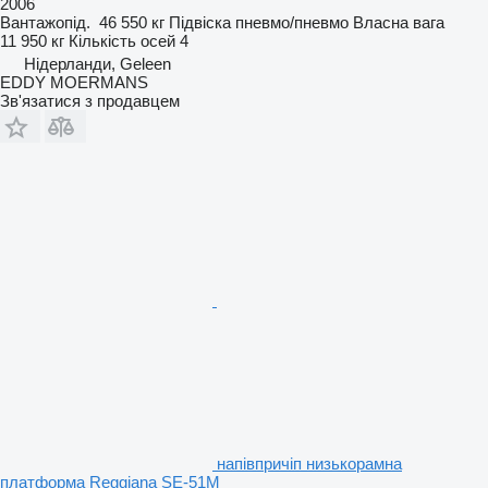
2006
Вантажопід.
46 550 кг
Підвіска
пневмо/пневмо
Власна вага
11 950 кг
Кількість осей
4
Нідерланди, Geleen
EDDY MOERMANS
Зв'язатися з продавцем
напівпричіп низькорамна
платформа Reggiana SE-51M