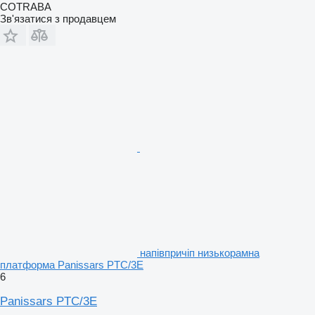
COTRABA
Зв'язатися з продавцем
напівпричіп низькорамна
платформа Panissars PTC/3E
6
Panissars PTC/3E