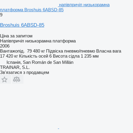
напівпричіп низькорамна
платформа Broshuis 6ABSD-85
9
Broshuis 6ABSD-85
Ціна за запитом
Напівпричіп низькорамна платформа
2006
Вантажопід.
79 480 кг
Підвіска
пневмо/пневмо
Власна вага
17 420 кг
Кількість осей
6
Висота сідла
1 235 мм
Іспанія, San Román de San Millán
TRAINAR, S.L.
Зв'язатися з продавцем