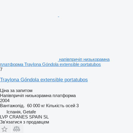
напівпричіп низькорамна
платформа Traylona Góndola extensible portatubos
7
Traylona Góndola extensible portatubos
Ціна за запитом
Напівпричіп низькорамна платформа
2004
Вантажопід.
60 000 кг
Кількість осей
3
Іспанія, Getafe
LVP CRANES SPAIN SL
Зв'язатися з продавцем