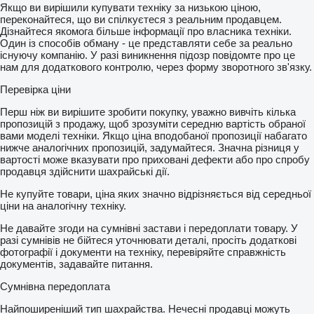
Якщо ви вирішили купувати техніку за низькою ціною,
переконайтеся, що ви спілкуєтеся з реальним продавцем.
Дізнайтеся якомога більше інформації про власника техніки.
Один із способів обману - це представляти себе за реально
існуючу компанію. У разі виникнення підозр повідомте про це
нам для додаткового контролю, через форму зворотного зв'язку.
Перевірка ціни
Перш ніж ви вирішите зробити покупку, уважно вивчіть кілька
пропозицій з продажу, щоб зрозуміти середню вартість обраної
вами моделі техніки. Якщо ціна вподобаної пропозиції набагато
нижче аналогічних пропозицій, задумайтеся. Значна різниця у
вартості може вказувати про приховані дефекти або про спробу
продавця здійснити шахрайські дії.
Не купуйте товари, ціна яких значно відрізняється від середньої
ціни на аналогічну техніку.
Не давайте згоди на сумнівні застави і передоплати товару. У
разі сумнівів не бійтеся уточнювати деталі, просіть додаткові
фотографії і документи на техніку, перевіряйте справжність
документів, задавайте питання.
Сумнівна передоплата
Найпоширеніший тип шахрайства. Нечесні продавці можуть