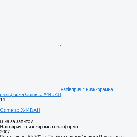
напівпричіп низькорамна
платформа Cometto X44DAH
14
Cometto X44DAH
Ціна за запитом
Напівпричіп низькорамна платформа
2007
Вантажопід.
59 700 кг
Підвіска
пневмо/пневмо
Власна вага