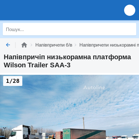
Напівпричепи б/в
Напівпричепи низькорамні 
Напівпричіп низькорамна платформа
Wilson Trailer SAA-3
1/28