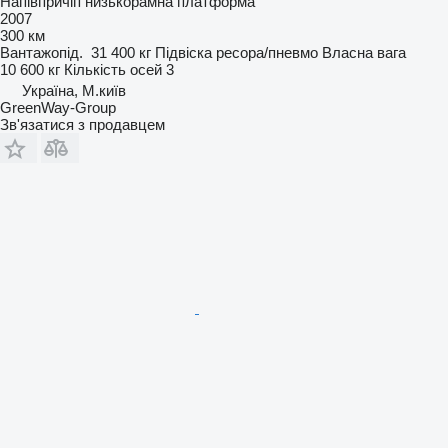
Напівпричіп низькорамна платформа
2007
300 км
Вантажопід.
31 400 кг
Підвіска
ресора/пневмо
Власна вага
10 600 кг
Кількість осей
3
Україна, М.київ
GreenWay-Group
Зв'язатися з продавцем