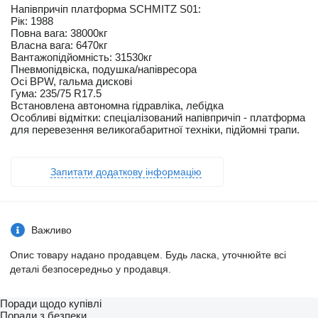
Напівпричіп платформа SCHMITZ S01:
Рік: 1988
Повна вага: 38000кг
Власна вага: 6470кг
Вантажопідйомність: 31530кг
Пневмопідвіска, подушка/напівресора
Осі BPW, гальма дискові
Гума: 235/75 R17.5
Встановлена автономна гідравліка, лебідка
Особливі відмітки: спеціалізований напівпричіп - платформа
для перевезення великогабаритної техніки, підйомні трапи.
Запитати додаткову інформацію
Важливо
Опис товару надано продавцем. Будь ласка, уточнюйте всі
деталі безпосередньо у продавця.
Поради щодо купівлі
Поради з безпеки