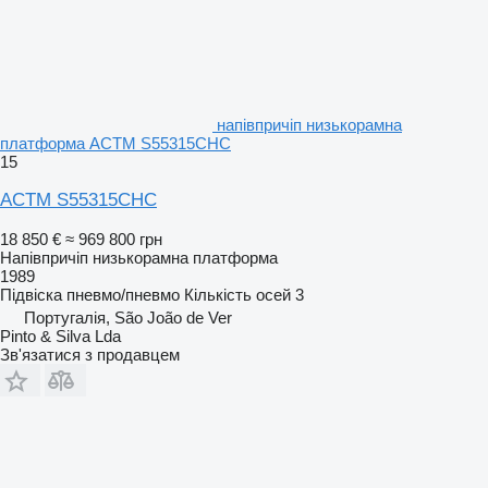
напівпричіп низькорамна
платформа ACTM S55315CHC
15
ACTM S55315CHC
18 850 €
≈ 969 800 грн
Напівпричіп низькорамна платформа
1989
Підвіска
пневмо/пневмо
Кількість осей
3
Португалія, São João de Ver
Pinto & Silva Lda
Зв'язатися з продавцем