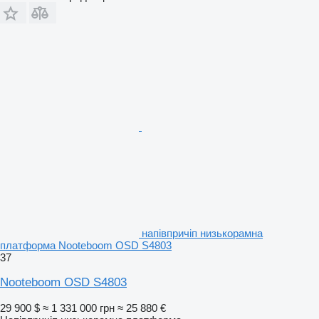
напівпричіп низькорамна
платформа Nooteboom OSD S4803
37
Nooteboom OSD S4803
29 900 $
≈ 1 331 000 грн
≈ 25 880 €