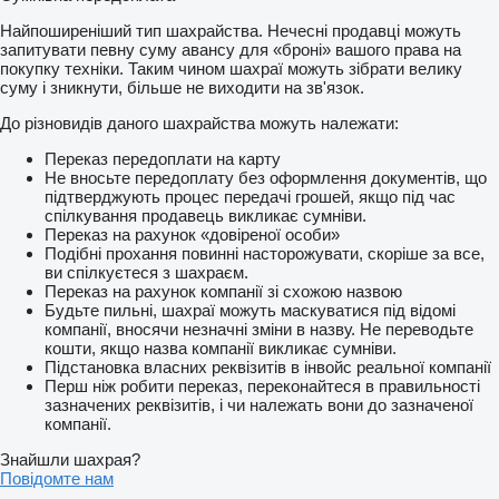
Найпоширеніший тип шахрайства. Нечесні продавці можуть
запитувати певну суму авансу для «броні» вашого права на
покупку техніки. Таким чином шахраї можуть зібрати велику
суму і зникнути, більше не виходити на зв'язок.
До різновидів даного шахрайства можуть належати:
Переказ передоплати на карту
Не вносьте передоплату без оформлення документів, що
підтверджують процес передачі грошей, якщо під час
спілкування продавець викликає сумніви.
Переказ на рахунок «довіреної особи»
Подібні прохання повинні насторожувати, скоріше за все,
ви спілкуєтеся з шахраєм.
Переказ на рахунок компанії зі схожою назвою
Будьте пильні, шахраї можуть маскуватися під відомі
компанії, вносячи незначні зміни в назву. Не переводьте
кошти, якщо назва компанії викликає сумніви.
Підстановка власних реквізитів в інвойс реальної компанії
Перш ніж робити переказ, переконайтеся в правильності
зазначених реквізитів, і чи належать вони до зазначеної
компанії.
Знайшли шахрая?
Повідомте нам