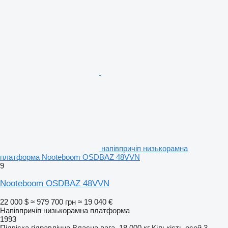
напівпричіп низькорамна
платформа Nooteboom OSDBAZ 48VVN
9
Nooteboom OSDBAZ 48VVN
22 000 $
≈ 979 700 грн
≈ 19 040 €
Напівпричіп низькорамна платформа
1993
Підвіска
гідравлічна
Власна вага
18 000 кг
Кількість осей
3