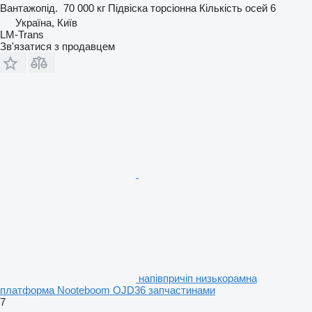
Вантажопід.
70 000 кг
Підвіска
торсіонна
Кількість осей
6
Україна, Київ
LM-Trans
Зв'язатися з продавцем
напівпричіп низькорамна
платформа Nooteboom OJD36 запчастинами
7