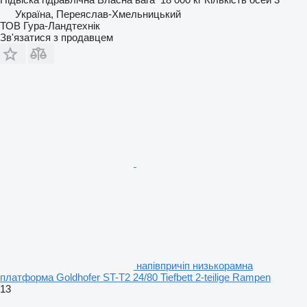
Україна, Переяслав-Хмельницький
ТОВ Гура-Ландтехнік
Зв'язатися з продавцем
напівпричіп низькорамна
платформа Goldhofer ST-T2 24/80 Tiefbett 2-teilige Rampen
13