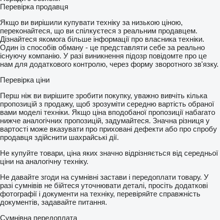
Перевірка продавця
Якщо ви вирішили купувати техніку за низькою ціною,
переконайтеся, що ви спілкуєтеся з реальним продавцем.
Дізнайтеся якомога більше інформації про власника техніки.
Один із способів обману - це представляти себе за реально
існуючу компанію. У разі виникнення підозр повідомте про це
нам для додаткового контролю, через форму зворотного зв'язку.
Перевірка ціни
Перш ніж ви вирішите зробити покупку, уважно вивчіть кілька
пропозицій з продажу, щоб зрозуміти середню вартість обраної
вами моделі техніки. Якщо ціна вподобаної пропозиції набагато
нижче аналогічних пропозицій, задумайтеся. Значна різниця у
вартості може вказувати про приховані дефекти або про спробу
продавця здійснити шахрайські дії.
Не купуйте товари, ціна яких значно відрізняється від середньої
ціни на аналогічну техніку.
Не давайте згоди на сумнівні застави і передоплати товару. У
разі сумнівів не бійтеся уточнювати деталі, просіть додаткові
фотографії і документи на техніку, перевіряйте справжність
документів, задавайте питання.
Сумнівна передоплата