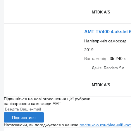
MTDK A/S
AMT TV400 4 akslet 68
Напівпричіп самоскид
2019
Вантажопід.
35 240 кг
Данія, Randers SV
MTDK A/S
Підпишіться на нові оголошення цієї рубрики
напівпричепи самоскиди
AMT
Підписатися
Натискаючи, ви погоджуєтеся з нашою
політикою конфіденційност