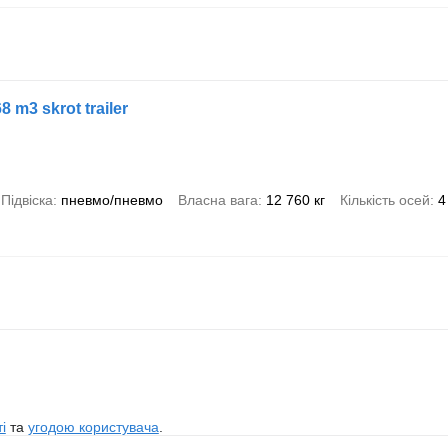
 m3 skrot trailer
Підвіска
пневмо/пневмо
Власна вага
12 760 кг
Кількість осей
4
і
та
угодою користувача
.