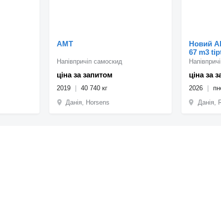
AMT
Новий AM
67 m3 tipt
Напівпричіп самоскид
Напівприч
ціна за запитом
ціна за 
2019
40 740 кг
2026
пн
Данія, Horsens
Данія, 