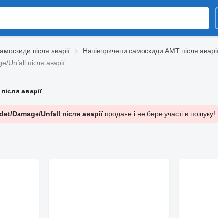
амоскиди після аварії
Напівпричепи самоскиди AMT після аварі
/Unfall після аварії
після аварії
et/Damage/Unfall після аварії
продане і не бере участі в пошуку!