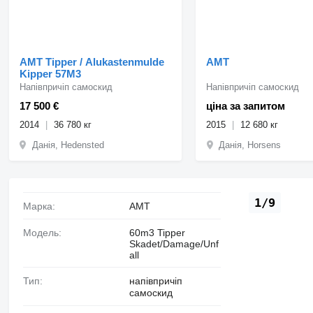
AMT Tipper / Alukastenmulde
AMT
Kipper 57M3
Напівпричіп самоскид
Напівпричіп самоскид
17 500 €
ціна за запитом
2014
36 780 кг
2015
12 680 кг
Данія, Hedensted
Данія, Horsens
1/9
Марка:
AMT
Модель:
60m3 Tipper
Skadet/Damage/Unf
all
Тип:
напівпричіп
самоскид