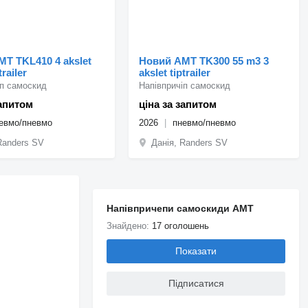
T TKL410 4 akslet
Новий AMT TK300 55 m3 3
railer
akslet tiptrailer
іп самоскид
Напівпричіп самоскид
запитом
ціна за запитом
евмо/пневмо
2026
пневмо/пневмо
Randers SV
Данія, Randers SV
Напівпричепи самоскиди AMT
Знайдено:
17 оголошень
Показати
Підписатися