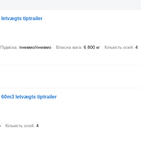
etvægts tiptrailer
Підвіска
пневмо/пневмо
Власна вага
6 800 кг
Кількість осей
4
60m3 letvægts tiptrailer
о
Кількість осей
4