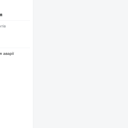
я
нтів
я аварії