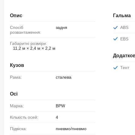
Опис
Гальма
Спосіб
задня
ABS
розвантаження:
EBS
Габаритні розміри:
11,2 м × 2,4 м × 2,2 м
Додатков
Кузов
Тент
Рама:
сталева
Осі
Марка:
BPW
Кількість осей:
4
Підвіска:
пневмо/пневмо