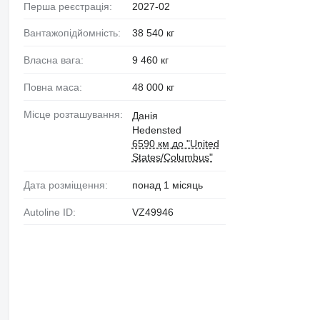
Перша реєстрація:
2027-02
Вантажопідйомність:
38 540 кг
Власна вага:
9 460 кг
Повна маса:
48 000 кг
Місце розташування:
Данія
Hedensted
6590 км до "United
States/Columbus"
Дата розміщення:
понад 1 місяць
Autoline ID:
VZ49946