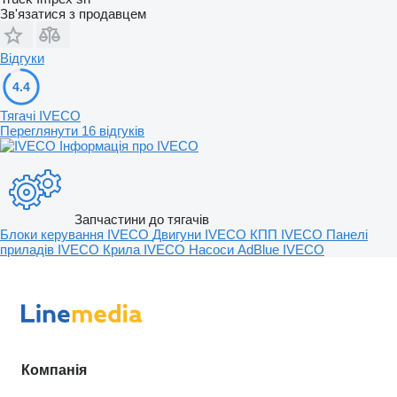
Зв'язатися з продавцем
Відгуки
4.4
Тягачі IVECO
Переглянути 16 відгуків
Інформація про IVECO
Запчастини до тягачів
Блоки керування IVECO
Двигуни IVECO
КПП IVECO
Панелі
приладів IVECO
Крила IVECO
Насоси AdBlue IVECO
Компанія