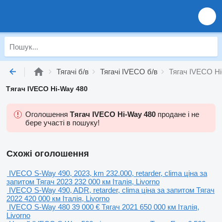
Тягачі б/в
Тягачі IVECO б/в
Тягач IVECO Hi
Тягач IVECO Hi-Way 480
Оголошення
Тягач IVECO Hi-Way 480
продане і не
бере участі в пошуку!
Схожі оголошення
IVECO S-Way 490, 2023, km 232.000, retarder, clima
ціна за
запитом
Тягач
2023
232 000 км
Італія, Livorno
IVECO S-Way 490, ADR, retarder, clima
ціна за запитом
Тягач
2022
420 000 км
Італія, Livorno
IVECO S-Way 480
39 000 €
Тягач
2021
650 000 км
Італія,
Livorno