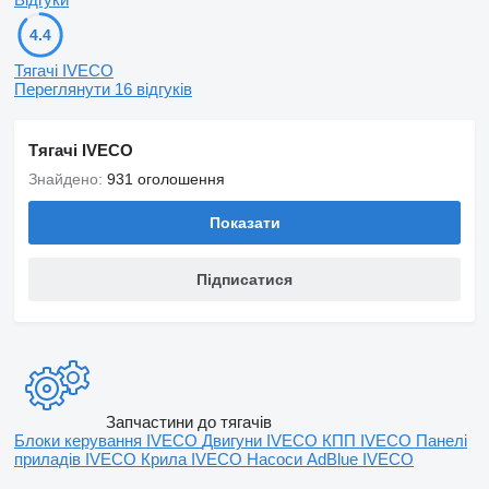
4.4
Тягачі IVECO
Переглянути 16 відгуків
Тягачі IVECO
Знайдено:
931 оголошення
Показати
Підписатися
Запчастини до тягачів
Блоки керування IVECO
Двигуни IVECO
КПП IVECO
Панелі
приладів IVECO
Крила IVECO
Насоси AdBlue IVECO