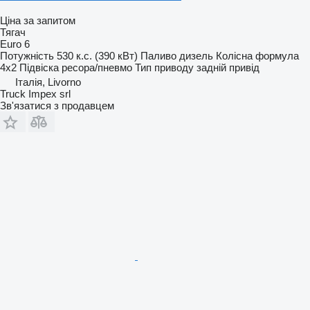
Ціна за запитом
Тягач
Euro 6
Потужність
530 к.с. (390 кВт)
Паливо
дизель
Колісна формула
4x2
Підвіска
ресора/пневмо
Тип приводу
задній привід
Італія, Livorno
Truck Impex srl
Зв'язатися з продавцем