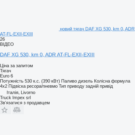
новий тягач DAF XG 530, km 0, ADR
AT-FL-EXII-EXIII
26
ВІДЕО
DAF XG 530, km 0, ADR AT-FL-EXII-EXIII
Ціна за запитом
Тягач
Euro 6
Потужність
530 к.с. (390 кВт)
Паливо
дизель
Колісна формула
4x2
Підвіска
ресора/пневмо
Тип приводу
задній привід
Італія, Livorno
Truck Impex srl
Зв'язатися з продавцем