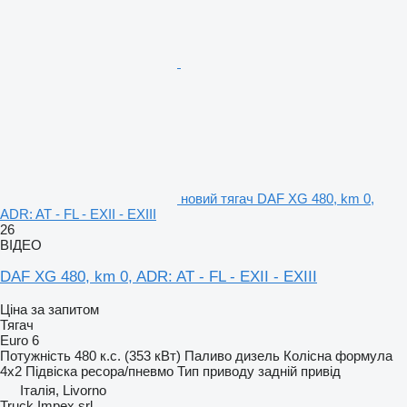
новий тягач DAF XG 480, km 0,
ADR: AT - FL - EXII - EXIII
26
ВІДЕО
DAF XG 480, km 0, ADR: AT - FL - EXII - EXIII
Ціна за запитом
Тягач
Euro 6
Потужність
480 к.с. (353 кВт)
Паливо
дизель
Колісна формула
4x2
Підвіска
ресора/пневмо
Тип приводу
задній привід
Італія, Livorno
Truck Impex srl