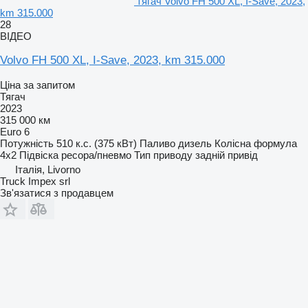
тягач Volvo FH 500 XL, I-Save, 2023,
km 315.000
28
ВІДЕО
Volvo FH 500 XL, I-Save, 2023, km 315.000
Ціна за запитом
Тягач
2023
315 000 км
Euro 6
Потужність
510 к.с. (375 кВт)
Паливо
дизель
Колісна формула
4x2
Підвіска
ресора/пневмо
Тип приводу
задній привід
Італія, Livorno
Truck Impex srl
Зв'язатися з продавцем