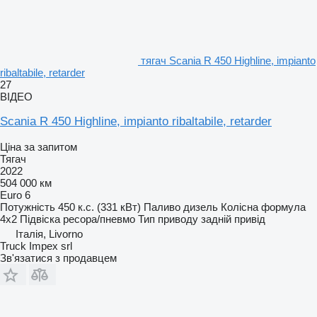
тягач Scania R 450 Highline, impianto
ribaltabile, retarder
27
ВІДЕО
Scania R 450 Highline, impianto ribaltabile, retarder
Ціна за запитом
Тягач
2022
504 000 км
Euro 6
Потужність
450 к.с. (331 кВт)
Паливо
дизель
Колісна формула
4x2
Підвіска
ресора/пневмо
Тип приводу
задній привід
Італія, Livorno
Truck Impex srl
Зв'язатися з продавцем