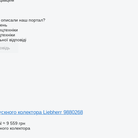
одавцем
о описали наш портал?
ень
ецтехніки
техніки
ної відповіді
овідь
скного колектора Liebherr 9880268
N
≈ 9 559 грн
ного колектора