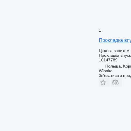
1
Прокладка впу
Ціна за запитом
Прокладка впуск
10147789
Польща, Koj
Wibako
Зв'язатися з пр