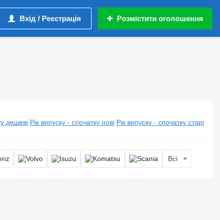
Вхід / Реєстрація
Розмістити оголошення
у дешеві
Рік випуску - спочатку нові
Рік випуску - спочатку старі
Всі