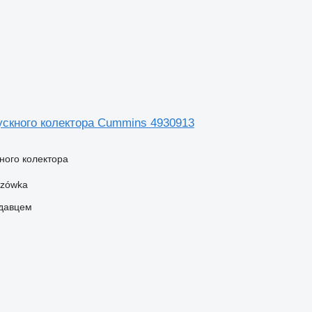
ускного колектора Cummins 4930913
ного колектора
szówka
одавцем