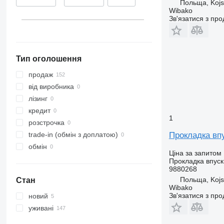
Польща, Koj
Wibako
Зв'язатися з пр
Тип оголошення
продаж
від виробника
лізинг
кредит
1
розстрочка
Прокладка впу
trade-in (обмін з доплатою)
обмін
Ціна за запитом
Прокладка впуск
9880268
Польща, Koj
Стан
Wibako
Зв'язатися з пр
новий
уживані