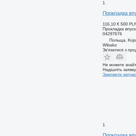
1
Прокладка впу
116,10 €
500 PL
Прокладка впуск
04297676
Польща, Koj
Wibako
Зв'язатися з пр
Не можете знайт
Надішліть заявк
Замовити запча
1
Прокладка вп