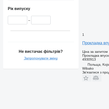
Рік випуску
–
1
Прокладка вп
Не вистачає фільтрів?
Ціна за запитом
Прокладка впуск
Запропонувати зміну
4930913
Польща, Koj
Wibako
Зв'язатися з пр