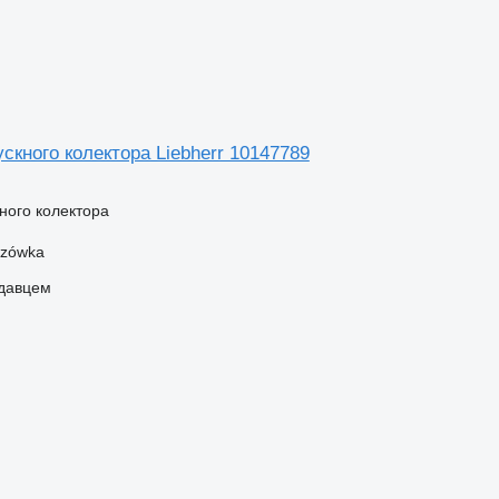
скного колектора Liebherr 10147789
ного колектора
szówka
одавцем