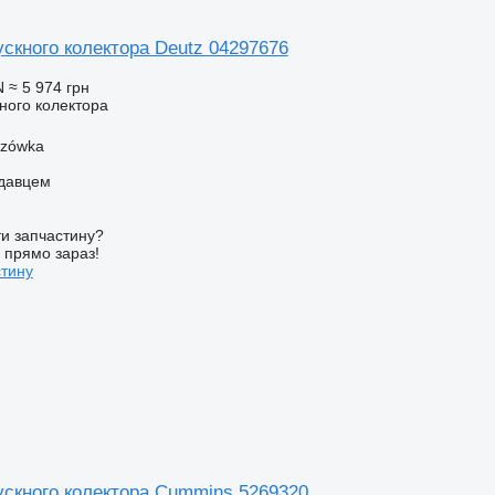
скного колектора Deutz 04297676
N
≈ 5 974 грн
ного колектора
szówka
одавцем
и запчастину?
у прямо зараз!
стину
ускного колектора Cummins 5269320