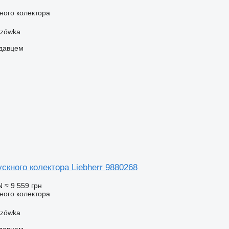
ного колектора
szówka
одавцем
скного колектора Liebherr 9880268
N
≈ 9 559 грн
ного колектора
szówka