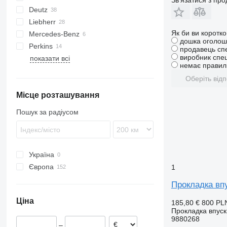
Зв'язатися з пр
Deutz
Liebherr
BF
Transit
Як би ви коротк
Mercedes-Benz
D-series
A-series
дошка оголош
Perkins
Actros
продавець сп
виробник спец
показати всі
Tourismo
немає правиль
Оберіть відп
Місце розташування
Пошук за радіусом
Україна
Європа
1
Польща
Прокладка впу
Греція
Ціна
185,80 €
800 PL
Німеччина
Прокладка впуск
9880268
–