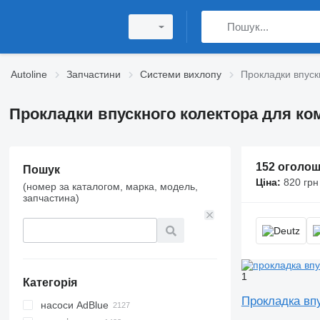
Autoline
Запчастини
Системи вихлопу
Прокладки впуск
Прокладки впускного колектора для ком
152 оголо
Пошук
Ціна:
820 грн
(номер за каталогом, марка, модель,
запчастина)
1
Категорія
Прокладка вп
насоси AdBlue