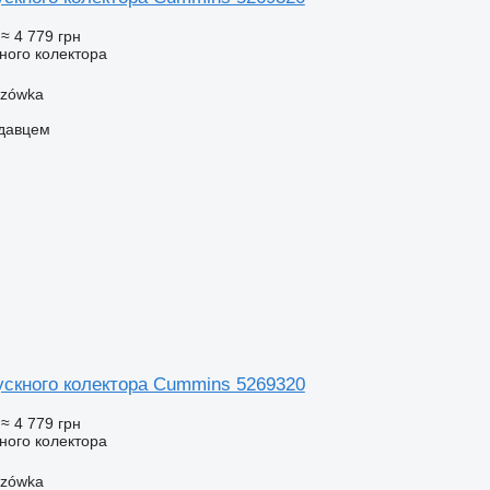
≈ 4 779 грн
ного колектора
szówka
одавцем
ускного колектора Cummins 5269320
≈ 4 779 грн
ного колектора
szówka