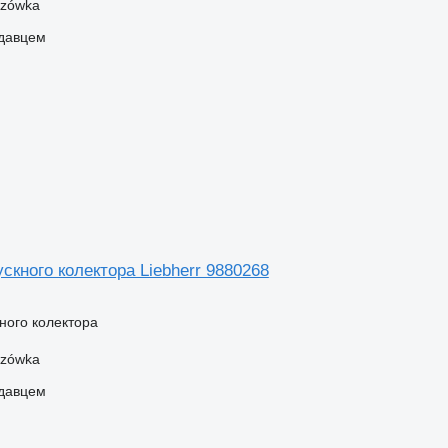
szówka
одавцем
скного колектора Liebherr 9880268
ного колектора
szówka
одавцем