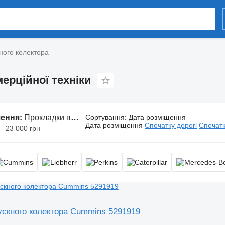
ного колектора
ерційної техніки
шення:
Прокладки впускного колектора, ущільнювач впускного колектора, кільце ущільнювача впускного колектора
Сортування
:
Дата розміщення
Дата розміщення
Спочатку дорогі
Спочатк
 - 23 000 грн
ускного колектора Cummins 5291919