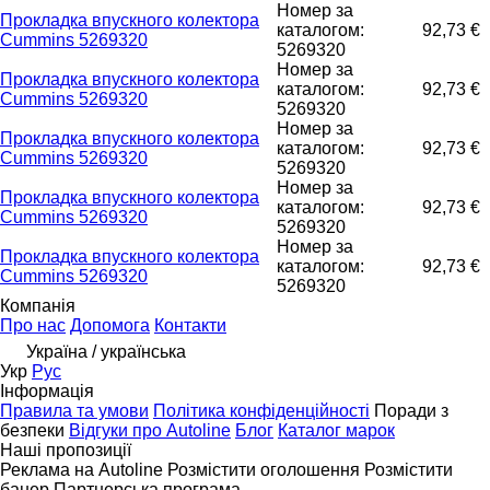
Номер за
Прокладка впускного колектора
каталогом:
92,73 €
Cummins 5269320
5269320
Номер за
Прокладка впускного колектора
каталогом:
92,73 €
Cummins 5269320
5269320
Номер за
Прокладка впускного колектора
каталогом:
92,73 €
Cummins 5269320
5269320
Номер за
Прокладка впускного колектора
каталогом:
92,73 €
Cummins 5269320
5269320
Номер за
Прокладка впускного колектора
каталогом:
92,73 €
Cummins 5269320
5269320
Компанія
Про нас
Допомога
Контакти
Україна / українська
Укр
Рус
Інформація
Правила та умови
Політика конфіденційності
Поради з
безпеки
Відгуки про Autoline
Блог
Каталог марок
Наші пропозиції
Реклама на Autoline
Розмістити оголошення
Розмістити
банер
Партнерська програма