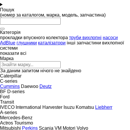
Пошук
(номер за каталогом, марка, модель, запчастина)
Категорія
прокладки впускного колектора
труби вихлопні
насоси
AdBlue
глушники
каталізатори
інші запчастини вихлопної
системи
показати всі
Марка
За даним запитом нічого не знайдено
Caterpillar
C-series
Cummins
Daewoo
Deutz
BF
D-series
Ford
Transit
IVECO
International Harvester
Isuzu
Komatsu
Liebherr
A-series
Mercedes-Benz
Actros
Tourismo
Mitsubishi
Perkins
Scania
VM Motori
Volvo