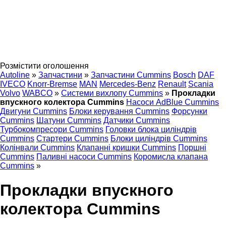
Розмістити оголошення
Autoline
»
Запчастини
»
Запчастини Cummins
Bosch
DAF
IVECO
Knorr-Bremse
MAN
Mercedes-Benz
Renault
Scania
Volvo
WABCO
»
Системи вихлопу Cummins
»
Прокладки
впускного колектора Cummins
Насоси AdBlue Cummins
Двигуни Cummins
Блоки керування Cummins
Форсунки
Cummins
Шатуни Cummins
Датчики Cummins
Турбокомпресори Cummins
Головки блока циліндрів
Cummins
Стартери Cummins
Блоки циліндрів Cummins
Колінвали Cummins
Клапанні кришки Cummins
Поршні
Cummins
Паливні насоси Cummins
Коромисла клапана
Cummins
»
Прокладки впускного
колектора Cummins