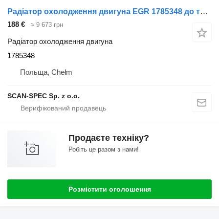
Радіатор охолодження двигуна EGR 1785348 до тягача Scania P R G T
188 €
≈ 9 673 грн
Радіатор охолодження двигуна
1785348
Польща, Chełm
SCAN-SPEC Sp. z o.o.
Продаєте техніку?
Робіть це разом з нами!
Розмістити оголошення