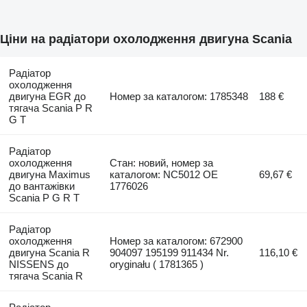
Ціни на радіатори охолодження двигуна Scania
Радіатор
охолодження
двигуна EGR до
Номер за каталогом: 1785348
188 €
тягача Scania P R
G T
Радіатор
охолодження
Стан: новий, номер за
двигуна Maximus
каталогом: NC5012 OE
69,67 €
до вантажівки
1776026
Scania P G R T
Радіатор
охолодження
Номер за каталогом: 672900
двигуна Scania R
904097 195199 911434 Nr.
116,10 €
NISSENS до
oryginału ( 1781365 )
тягача Scania R