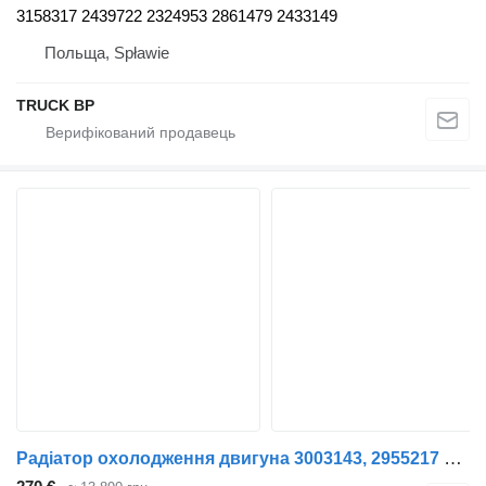
3158317 2439722 2324953 2861479 2433149
Польща, Spławie
TRUCK BP
Радіатор охолодження двигуна 3003143, 2955217 до тягача Scania NGS NEXT GEN