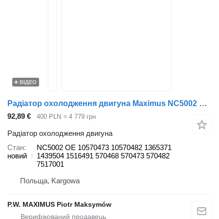
ВІДЕО
Радіатор охолодження двигуна Maximus NC5002 до вантажівки Scania SERIA4
92,89 €
400 PLN
≈ 4 779 грн
Радіатор охолодження двигуна
Стан
NC5002 OE 10570473 10570482 1365371
новий
1439504 1516491 570468 570473 570482
7517001
Польща, Kargowa
P.W. MAXIMUS Piotr Maksymów