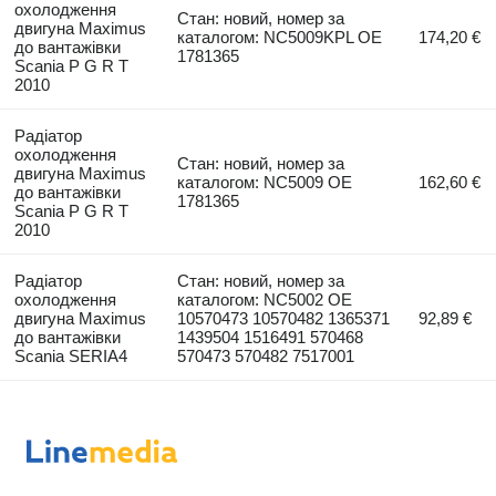
охолодження
Стан: новий, номер за
двигуна Maximus
каталогом: NC5009KPL OE
174,20 €
до вантажівки
1781365
Scania P G R T
2010
Радіатор
охолодження
Стан: новий, номер за
двигуна Maximus
каталогом: NC5009 OE
162,60 €
до вантажівки
1781365
Scania P G R T
2010
Радіатор
Стан: новий, номер за
охолодження
каталогом: NC5002 OE
двигуна Maximus
10570473 10570482 1365371
92,89 €
до вантажівки
1439504 1516491 570468
Scania SERIA4
570473 570482 7517001