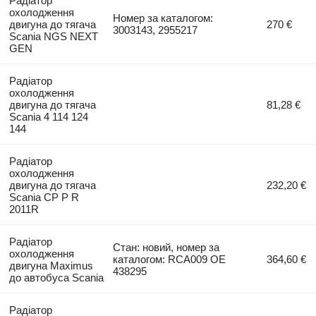
Радіатор
охолодження
Номер за каталогом:
двигуна до тягача
270 €
3003143, 2955217
Scania NGS NEXT
GEN
Радіатор
охолодження
двигуна до тягача
81,28 €
Scania 4 114 124
144
Радіатор
охолодження
двигуна до тягача
232,20 €
Scania CP P R
2011R
Радіатор
Стан: новий, номер за
охолодження
каталогом: RCA009 OE
364,60 €
двигуна Maximus
438295
до автобуса Scania
Радіатор