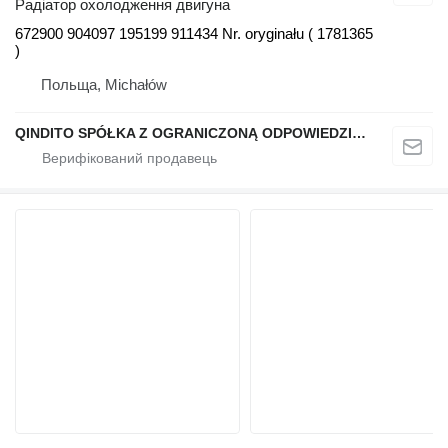
Радіатор охолодження двигуна
672900 904097 195199 911434 Nr. oryginału ( 1781365
)
Польща, Michałów
QINDITO SPÓŁKA Z OGRANICZONĄ ODPOWIEDZIALNOŚCIĄ