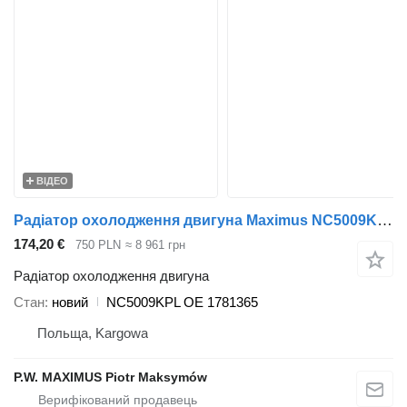
ВІДЕО
Радіатор охолодження двигуна Maximus NC5009KPL до вантажівки Scania P G R T 2010
174,20 €
750 PLN
≈ 8 961 грн
Радіатор охолодження двигуна
Стан
новий
NC5009KPL OE 1781365
Польща, Kargowa
P.W. MAXIMUS Piotr Maksymów