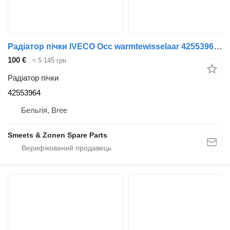
Радіатор пічки IVECO Occ warmtewisselaar 42553964 до вантажівки
100 €
≈ 5 145 грн
Радіатор пічки
42553964
Бельгія, Bree
Smeets & Zonen Spare Parts