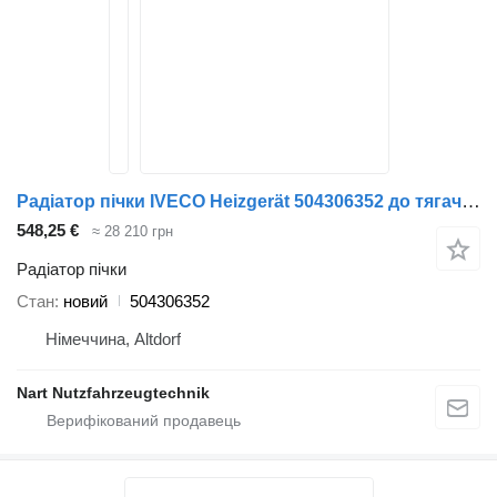
Радіатор пічки IVECO Heizgerät 504306352 до тягача IVECO Euro-Cargo
548,25 €
≈ 28 210 грн
Радіатор пічки
Стан
новий
504306352
Німеччина, Altdorf
Nart Nutzfahrzeugtechnik