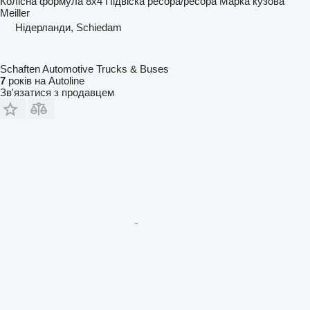
Колісна формула
8x4
Підвіска
ресора/ресора
Марка кузова
Meiller
Нідерланди, Schiedam
Schaften Automotive Trucks & Buses
7
років на Autoline
Зв'язатися з продавцем