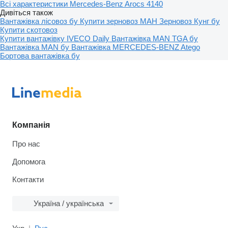
Всі характеристики Mercedes-Benz Arocs 4140
Дивіться також
Вантажівка лісовоз бу
Купити зерновоз МАН
Зерновоз
Кунг бу
Купити скотовоз
Купити вантажівку IVECO Daily
Вантажівка MAN TGA бу
Вантажівка MAN бу
Вантажівка MERCEDES-BENZ Atego
Бортова вантажівка бу
Компанія
Про нас
Допомога
Контакти
Україна / українська