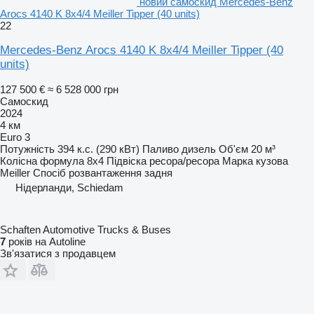
новий самоскид Mercedes-Benz
Arocs 4140 K 8x4/4 Meiller Tipper (40 units)
22
Mercedes-Benz Arocs 4140 K 8x4/4 Meiller Tipper (40
units)
127 500 €
≈ 6 528 000 грн
Самоскид
2024
4 км
Euro 3
Потужність
394 к.с. (290 кВт)
Паливо
дизель
Об'єм
20 м³
Колісна формула
8x4
Підвіска
ресора/ресора
Марка кузова
Meiller
Спосіб розвантаження
задня
Нідерланди, Schiedam
Schaften Automotive Trucks & Buses
7
років на Autoline
Зв'язатися з продавцем