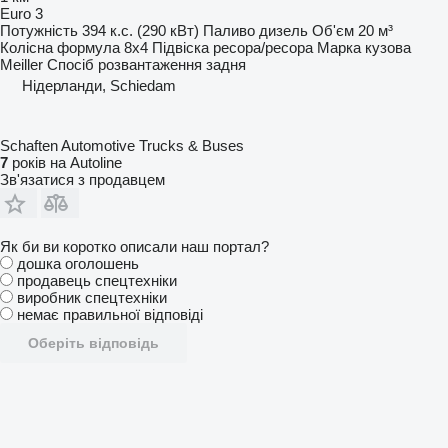
Euro 3
Потужність
394 к.с. (290 кВт)
Паливо
дизель
Об'єм
20 м³
Колісна формула
8x4
Підвіска
ресора/ресора
Марка кузова
Meiller
Спосіб розвантаження
задня
Нідерланди, Schiedam
Schaften Automotive Trucks & Buses
7
років на Autoline
Зв'язатися з продавцем
Як би ви коротко описали наш портал?
дошка оголошень
продавець спецтехніки
виробник спецтехніки
немає правильної відповіді
Оберіть відповідь