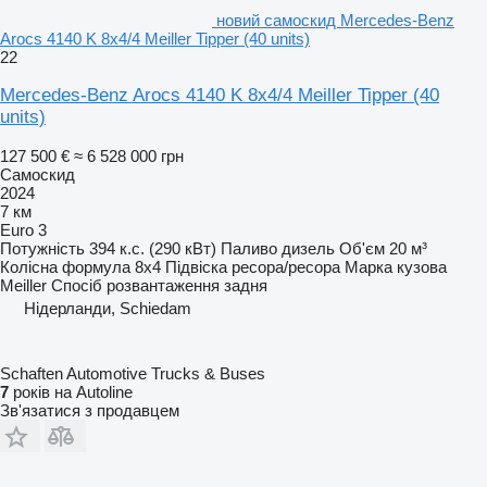
новий самоскид Mercedes-Benz
Arocs 4140 K 8x4/4 Meiller Tipper (40 units)
22
Mercedes-Benz Arocs 4140 K 8x4/4 Meiller Tipper (40
units)
127 500 €
≈ 6 528 000 грн
Самоскид
2024
7 км
Euro 3
Потужність
394 к.с. (290 кВт)
Паливо
дизель
Об'єм
20 м³
Колісна формула
8x4
Підвіска
ресора/ресора
Марка кузова
Meiller
Спосіб розвантаження
задня
Нідерланди, Schiedam
Schaften Automotive Trucks & Buses
7
років на Autoline
Зв'язатися з продавцем