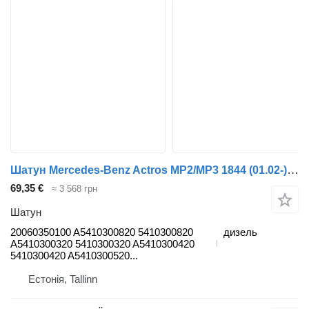
Шатун Mercedes-Benz Actros MP2/MP3 1844 (01.02-) 20060350100 до тягача Mercedes-Benz Actros, Axor MP1, MP2, MP3 (1996-2014)
69,35 €
≈ 3 568 грн
Шатун
20060350100 A5410300820 5410300820
дизель
A5410300320 5410300320 A5410300420
5410300420 A5410300520...
Естонія, Tallinn