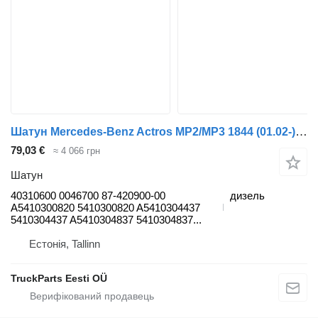
Шатун Mercedes-Benz Actros MP2/MP3 1844 (01.02-) 40310600 до тягача Mercedes-Benz Actros, Axor MP1, MP2, MP3 (1996-2014)
79,03 €
≈ 4 066 грн
Шатун
40310600 0046700 87-420900-00
дизель
A5410300820 5410300820 A5410304437
5410304437 A5410304837 5410304837...
Естонія, Tallinn
TruckParts Eesti OÜ