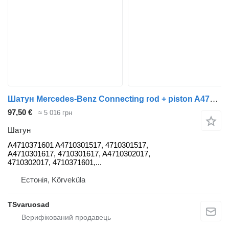
Шатун Mercedes-Benz Connecting rod + piston A4710371601 до тягача Mercedes-Benz Actros
97,50 €
≈ 5 016 грн
Шатун
A4710371601 A4710301517, 4710301517,
A4710301617, 4710301617, A4710302017,
4710302017, 4710371601,...
Естонія, Kõrveküla
TSvaruosad