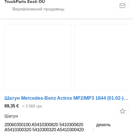
TruckParts Eesti OÜ
Шатун Mercedes-Benz Actros MP2/MP3 1844 (01.02-) 20060350100 до тягача Mercedes-Benz Actros, Axor MP1, MP2, MP3 (1996-2014)
69,35 €
≈ 3 568 грн
Шатун
20060350100 A5410300820 5410300820
дизель
A5410300320 5410300320 A5410300420