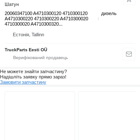
Шатун
20060347100 A4710300120 4710300120
дизель
A4710300220 4710300220 A4710300020
4710300020 A4710300320...
Естонія, Tallinn
TruckParts Eesti OÜ
Не можете знайти запчастину?
Надішліть заявку прямо зараз!
Замовити запчастину