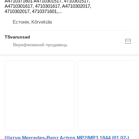
A4710371601 A4710301517, 4710301517,
A4710301617, 4710301617, A4710302017,
4710302017, 4710371601,...
Естонія, Kõrveküla
TSvaruosad
Шатун Mercedes-Benz Actros MP2/MP3 1844 (01.02-) 20060350100 до тягача Mercedes-Benz Actros, Axor MP1, MP2, MP3 (1996-2014)