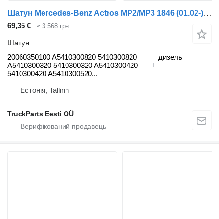
Шатун Mercedes-Benz Actros MP2/MP3 1846 (01.02-) 20060350100 до тягача Mercedes-Benz Actros, Axor MP1, MP2, MP3 (1996-2014)
69,35 €
≈ 3 568 грн
Шатун
20060350100 A5410300820 5410300820
дизель
A5410300320 5410300320 A5410300420
5410300420 A5410300520...
Естонія, Tallinn
TruckParts Eesti OÜ