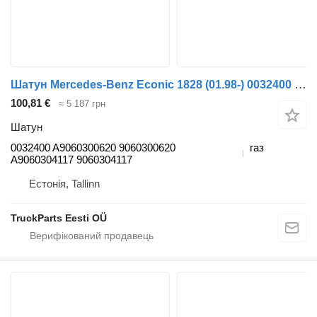
Шатун Mercedes-Benz Econic 1828 (01.98-) 0032400 до тягача Mercedes-Benz Econic (1998-2014)
100,81 €
≈ 5 187 грн
Шатун
0032400 A9060300620 9060300620
газ
A9060304117 9060304117
Естонія, Tallinn
TruckParts Eesti OÜ