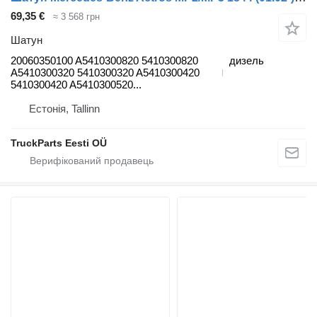
69,35 €
≈ 3 568 грн
Шатун
20060350100 A5410300820 5410300820
дизель
A5410300320 5410300320 A5410300420
5410300420 A5410300520...
Естонія, Tallinn
TruckParts Eesti OÜ