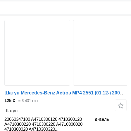
Шатун Mercedes-Benz Actros MP4 2551 (01.12-) 20060347100 до тягача Mercedes-Benz Actros MP4 Antos Arocs (2012-)
125 €
≈ 6 431 грн
Шатун
20060347100 A4710300120 4710300120
дизель
A4710300220 4710300220 A4710300020
4710300020 A4710300320...