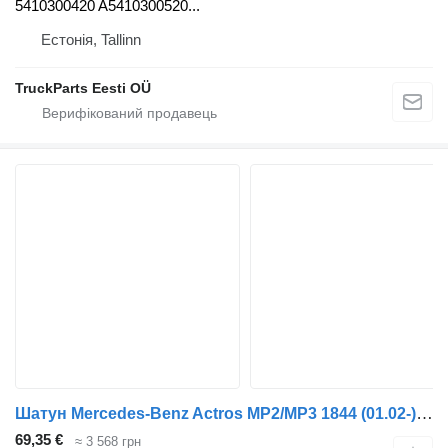
5410300420 A5410300520...
Естонія, Tallinn
TruckParts Eesti OÜ
Шатун Mercedes-Benz Actros MP2/MP3 1844 (01.02-) 20060350100 до тягача Mercedes-Benz Actros, Axor MP1, MP2, MP3 (1996-2014)
69,35 €
≈ 3 568 грн