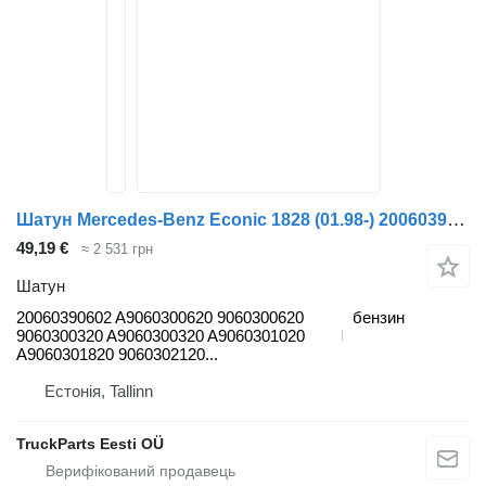
Шатун Mercedes-Benz Econic 1828 (01.98-) 20060390602 до тягача Mercedes-Benz Econic (1998-2014)
49,19 €
≈ 2 531 грн
Шатун
20060390602 A9060300620 9060300620
бензин
9060300320 A9060300320 A9060301020
A9060301820 9060302120...
Естонія, Tallinn
TruckParts Eesti OÜ