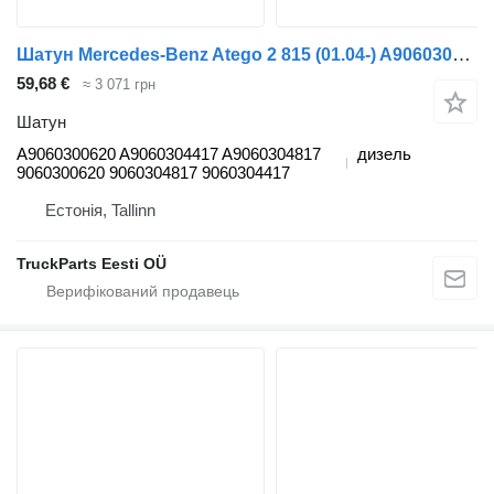
Шатун Mercedes-Benz Atego 2 815 (01.04-) A9060300620 до тягача Mercedes-Benz Atego, Atego 2, Atego 3 (1996-)
59,68 €
≈ 3 071 грн
Шатун
A9060300620 A9060304417 A9060304817
дизель
9060300620 9060304817 9060304417
Естонія, Tallinn
TruckParts Eesti OÜ