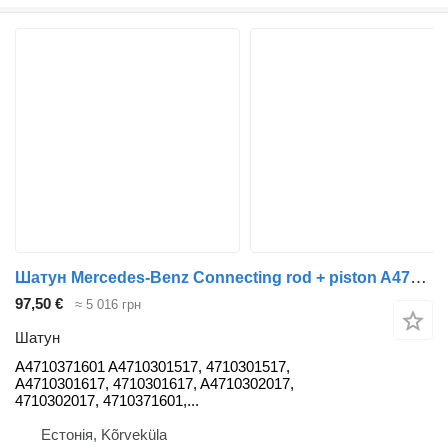
Шатун Mercedes-Benz Connecting rod + piston A4710371601 до тягача Mercedes-Benz Actros
97,50 €
≈ 5 016 грн
Шатун
A4710371601 A4710301517, 4710301517,
A4710301617, 4710301617, A4710302017,
4710302017, 4710371601,...
Естонія, Kõrveküla