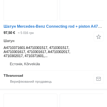
Шатун Mercedes-Benz Connecting rod + piston A4710371601 до тягача Mercedes-Benz Actros
97,50 €
≈ 5 016 грн
Шатун
A4710371601 A4710301517, 4710301517,
A4710301617, 4710301617, A4710302017,
4710302017, 4710371601,...
Естонія, Kõrveküla
TSvaruosad