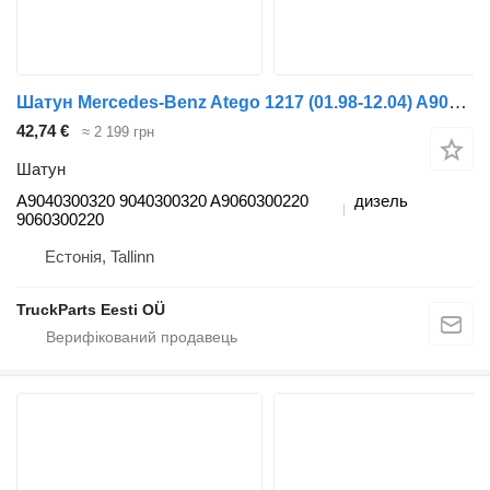
Шатун Mercedes-Benz Atego 1217 (01.98-12.04) A9040300320 до тягача Mercedes-Benz Atego, Atego 2, Atego 3 (1996-)
42,74 €
≈ 2 199 грн
Шатун
A9040300320 9040300320 A9060300220
дизель
9060300220
Естонія, Tallinn
TruckParts Eesti OÜ