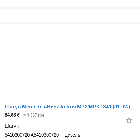
Шатун Mercedes-Benz Actros MP2/MP3 1841 (01.02-) 5410300720 до тягача Mercedes-Benz Actros, Axor MP1, MP2, MP3 (1996-2014)
84,68 €
≈ 4 357 грн
Шатун
5410300720 A5410300720
дизель