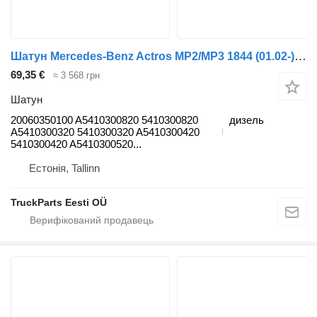
Шатун Mercedes-Benz Actros MP2/MP3 1844 (01.02-) 20060350100 до тягача Mercedes-Benz Actros, Axor MP1, MP2, MP3 (1996-2014)
69,35 €
≈ 3 568 грн
Шатун
20060350100 A5410300820 5410300820
дизель
A5410300320 5410300320 A5410300420
5410300420 A5410300520...
Естонія, Tallinn
TruckParts Eesti OÜ