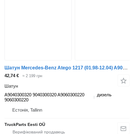
Шатун Mercedes-Benz Atego 1217 (01.98-12.04) A9040300320 до тягача Mercedes-Benz Atego, Atego 2, Atego 3 (1996-)
42,74 €
≈ 2 199 грн
Шатун
A9040300320 9040300320 A9060300220
дизель
9060300220
Естонія, Tallinn
TruckParts Eesti OÜ