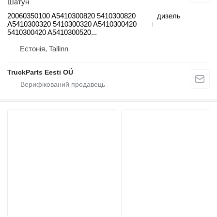
Шатун
20060350100 A5410300820 5410300820
дизель
A5410300320 5410300320 A5410300420
5410300420 A5410300520...
Естонія, Tallinn
TruckParts Eesti OÜ