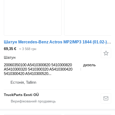
Шатун Mercedes-Benz Actros MP2/MP3 1844 (01.02-) 20060350100 до тягача Mercedes-Benz Actros, Axor MP1, MP2, MP3 (1996-2014)
69,35 €
≈ 3 568 грн
Шатун
20060350100 A5410300820 5410300820
дизель
A5410300320 5410300320 A5410300420
5410300420 A5410300520...
Естонія, Tallinn
TruckParts Eesti OÜ