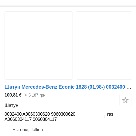
Шатун Mercedes-Benz Econic 1828 (01.98-) 0032400 до тягача Mercedes-Benz Econic (1998-2014)
100,81 €
≈ 5 187 грн
Шатун
0032400 A9060300620 9060300620
газ
A9060304117 9060304117
Естонія, Tallinn