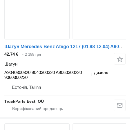
Шатун Mercedes-Benz Atego 1217 (01.98-12.04) A9040300320 до тягача Mercedes-Benz Atego, Atego 2, Atego 3 (1996-)
42,74 €
≈ 2 199 грн
Шатун
A9040300320 9040300320 A9060300220
дизель
9060300220
Естонія, Tallinn
TruckParts Eesti OÜ