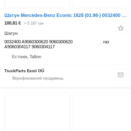
Шатун Mercedes-Benz Econic 1828 (01.98-) 0032400 до тягача Mercedes-Benz Econic (1998-2014)
100,81 €
≈ 5 187 грн
Шатун
0032400 A9060300620 9060300620
газ
A9060304117 9060304117
Естонія, Tallinn
TruckParts Eesti OÜ