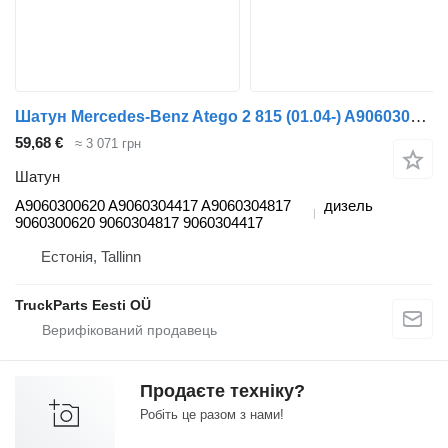
Шатун Mercedes-Benz Atego 2 815 (01.04-) A9060300620 до тягача Mercedes-Benz Atego, Atego 2, Atego 3 (1996-)
59,68 €
≈ 3 071 грн
Шатун
A9060300620 A9060304417 A9060304817
дизель
9060300620 9060304817 9060304417
Естонія, Tallinn
TruckParts Eesti OÜ
Продаєте техніку?
Робіть це разом з нами!