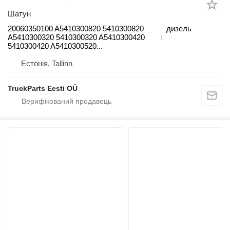
Шатун
20060350100 A5410300820 5410300820
дизель
A5410300320 5410300320 A5410300420
5410300420 A5410300520...
Естонія, Tallinn
TruckParts Eesti OÜ