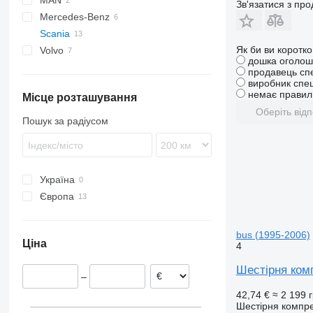
MAN
CF
Зв'язатися з пр
Mercedes-Benz
TGL
Scania
TGM
A-Class
Як би ви коротк
Volvo
TGS
Actros
дошка оголош
TGX
Antos
FH
продавець сп
виробник спец
Arocs
FL
немає правиль
Місце розташування
Atego
VNL
Оберіть відп
Пошук за радіусом
Україна
Європа
Румунія
Естонія
bus (1995-2006)
Ціна
4
Греція
Угорщина
Шестірня комп
–
42,74 €
≈ 2 199 
Шестірня компр