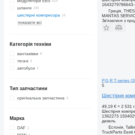
модулятори EBS
1643279786643-
шланги
Греція, THE
шестерні компресора
MANTAS SERVI
Зв'язатися з пр
показати всі
Категорія техніки
вантажівки
тягачі
автобуси
P,G,R,T-series (
5
Тип запчастини
Шестірня комп
оригінальна запчастина
49,19 €
≈ 2 531 
Шестірня компр
1362273 150402
Марка
дизель
Естонія, Talli
DAF
TruckParts Eesti