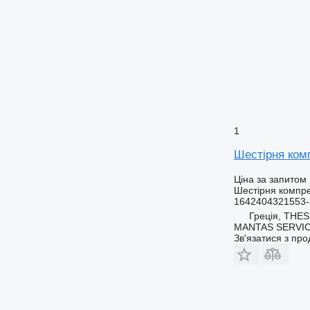
1
Шестірня комп
Ціна за запитом
Шестірня компр
1642404321553-
Греція, THE
MANTAS SERVI
Зв'язатися з пр