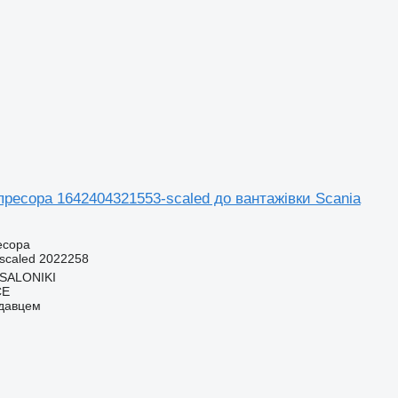
ресора 1642404321553-scaled до вантажівки Scania
есора
scaled 2022258
SSALONIKI
CE
одавцем