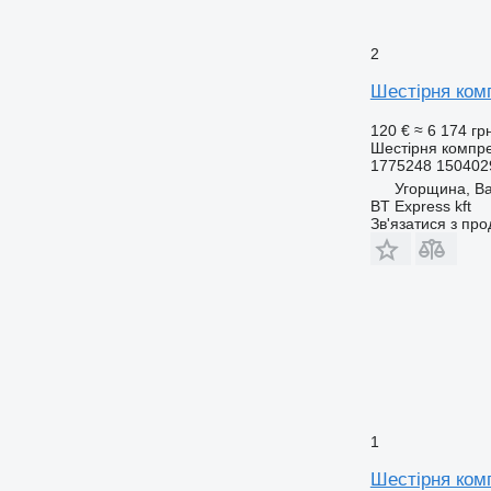
2
Шестірня ком
120 €
≈ 6 174 гр
Шестірня компр
1775248 150402
Угорщина, Ba
BT Express kft
Зв'язатися з пр
1
Шестірня комп