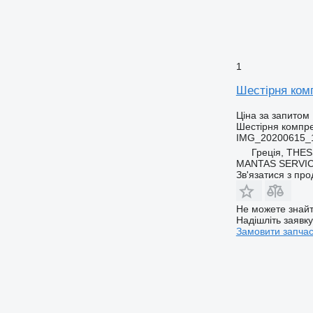
1
Шестірня ком
Ціна за запитом
Шестірня компр
IMG_20200615_1
Греція, THE
MANTAS SERVI
Зв'язатися з пр
Не можете знайт
Надішліть заявк
Замовити запча