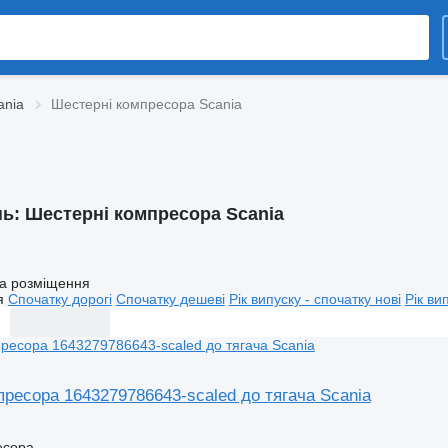
ania
Шестерні компресора Scania
нь:
Шестерні компресора Scania
а розміщення
я
Спочатку дорогі
Спочатку дешеві
Рік випуску - спочатку нові
Рік ви
ресора 1643279786643-scaled до тягача Scania
есора