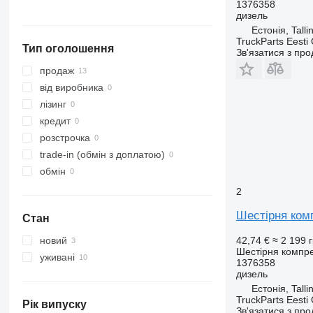
1376358
дизель
Естонія, Talli
TruckParts Eesti
Тип оголошення
Зв'язатися з пр
продаж
від виробника
лізинг
кредит
розстрочка
trade-in (обмін з доплатою)
обмін
2
Шестірня комп
Стан
42,74 €
≈ 2 199 
новий
Шестірня компр
уживані
1376358
дизель
Естонія, Talli
TruckParts Eesti
Рік випуску
Зв'язатися з пр