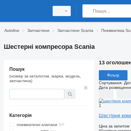
Autoline
Запчастини
Запчастини Scania
Пневматика Sc
Шестерні компресора Scania
13 оголоше
Пошук
Фільтр
(номер за каталогом, марка, модель,
запчастина)
Сортування
:
Дат
Дата розміщенн
1
Шестірня комп
Категорія
пневматичні клапани
Ціна за запитом
Шестірня компр