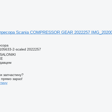
пресора Scania COMPRESSOR GEAR 2022257 IMG_2020061
есора
05633-2-scaled 2022257
SSALONIKI
CE
одавцем
и запчастину?
у прямо зараз!
стину