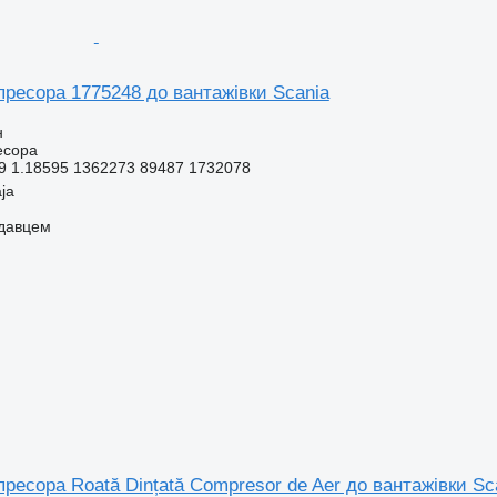
пресора 1775248 до вантажівки Scania
н
есора
9 1.18595 1362273 89487 1732078
ja
одавцем
ресора Roată Dințată Compresor de Aer до вантажівки S