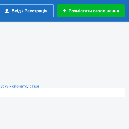
Вхід / Реєстрація
Розмістити оголошення
пуску - спочатку старі