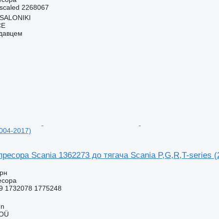
scaled 2268067
SSALONIKI
CE
одавцем
2004-2017)
ресора Scania 1362273 до тягача Scania P,G,R,T-series (
грн
есора
9 1732078 1775248
nn
 OÜ