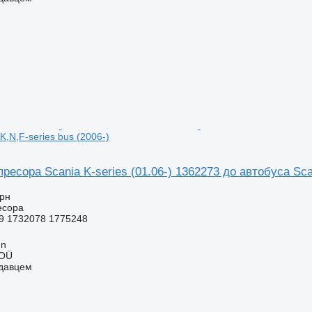
K,N,F-series bus (2006-)
ресора Scania K-series (01.06-) 1362273 до автобуса Scan
грн
есора
9 1732078 1775248
nn
 OÜ
одавцем