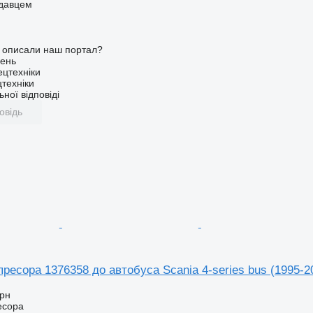
одавцем
о описали наш портал?
ень
ецтехніки
техніки
ної відповіді
овідь
ресора 1376358 до автобуса Scania 4-series bus (1995-2
грн
есора