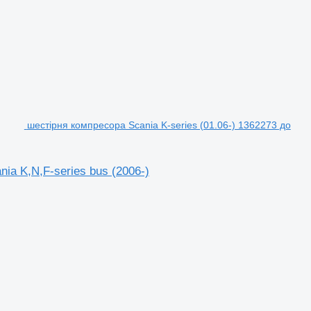
шестірня компресора Scania K-series (01.06-) 1362273 до
ia K,N,F-series bus (2006-)