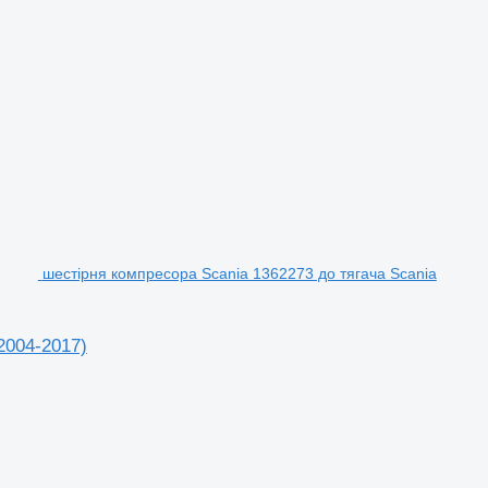
шестірня компресора Scania 1362273 до тягача Scania
2004-2017)