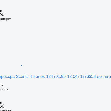
nn
 OÜ
одавцем
ресора Scania 4-series 124 (01.95-12.04) 1376358 до тяга
грн
есора
nn
 OÜ
одавцем