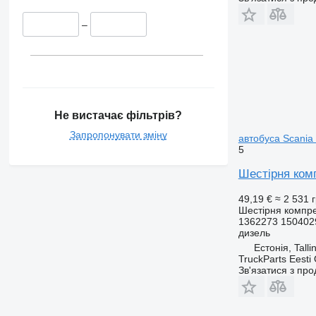
–
Не вистачає фільтрів?
Запропонувати зміну
автобуса Scania 
5
Шестірня комп
49,19 €
≈ 2 531 
Шестірня компр
1362273 150402
дизель
Естонія, Talli
TruckParts Eesti
Зв'язатися з пр