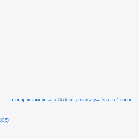
шестірня компресора 1376358 до автобуса Scania 4-series
006)