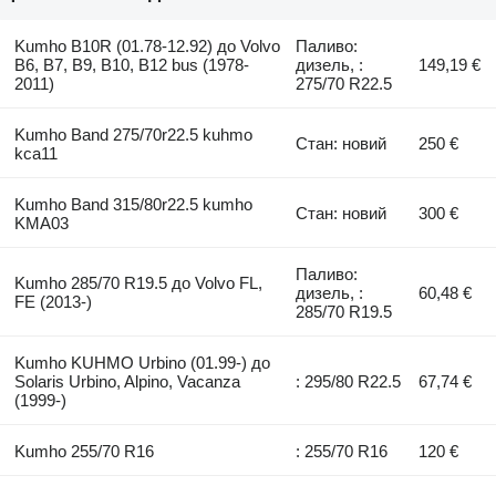
Kumho B10R (01.78-12.92) до Volvo
Паливо:
B6, B7, B9, B10, B12 bus (1978-
дизель, :
149,19 €
2011)
275/70 R22.5
Kumho Band 275/70r22.5 kuhmo
Стан: новий
250 €
kca11
Kumho Band 315/80r22.5 kumho
Стан: новий
300 €
KMA03
Паливо:
Kumho 285/70 R19.5 до Volvo FL,
дизель, :
60,48 €
FE (2013-)
285/70 R19.5
Kumho KUHMO Urbino (01.99-) до
Solaris Urbino, Alpino, Vacanza
: 295/80 R22.5
67,74 €
(1999-)
Kumho 255/70 R16
: 255/70 R16
120 €