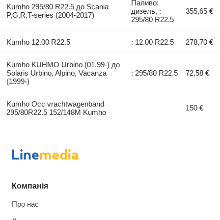
Паливо:
Kumho 295/80 R22.5 до Scania
дизель, :
355,65 €
P,G,R,T-series (2004-2017)
295/80 R22.5
Kumho 12.00 R22.5
: 12.00 R22.5
278,70 €
Kumho KUHMO Urbino (01.99-) до
Solaris Urbino, Alpino, Vacanza
: 295/80 R22.5
72,58 €
(1999-)
Kumho Occ vrachtwagenband
150 €
295/80R22.5 152/148M Kumho
Компанія
Про нас