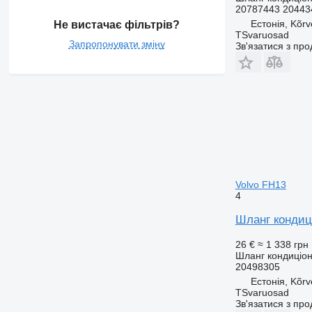
20787443 20443
Естонія, Kõrv
Не вистачає фільтрів?
TSvaruosad
Запропонувати зміну
Зв'язатися з пр
Volvo FH13
4
Шланг кондиці
26 €
≈ 1 338 грн
Шланг кондиціо
20498305
Естонія, Kõrv
TSvaruosad
Зв'язатися з пр