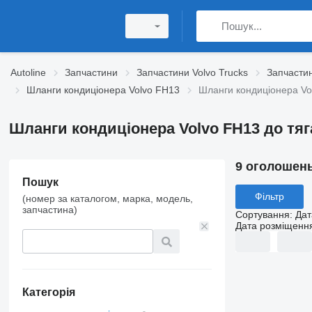
Autoline
Запчастини
Запчастини Volvo Trucks
Запчастин
Шланги кондиціонера Volvo FH13
Шланги кондиціонера Vol
Шланги кондиціонера Volvo FH13 до тяг
9 оголошен
Пошук
Фільтр
(номер за каталогом, марка, модель,
запчастина)
Сортування
:
Дат
Дата розміщенн
Категорія