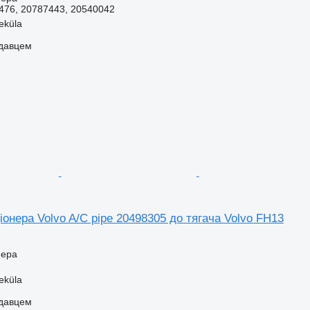
476, 20787443, 20540042
eküla
одавцем
онера Volvo A/C pipe 20498305 до тягача Volvo FH13
нера
eküla
одавцем