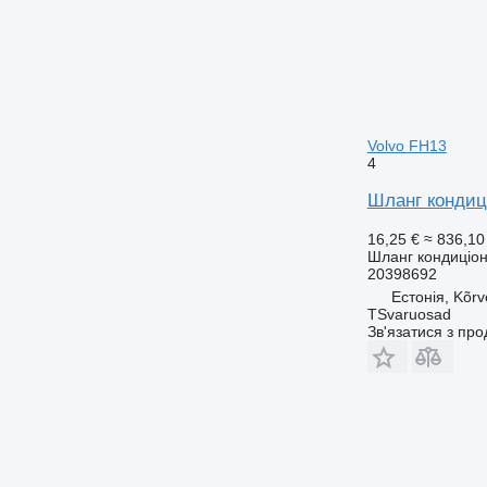
Volvo FH13
4
Шланг кондиці
16,25 €
≈ 836,10
Шланг кондиціо
20398692
Естонія, Kõrv
TSvaruosad
Зв'язатися з пр