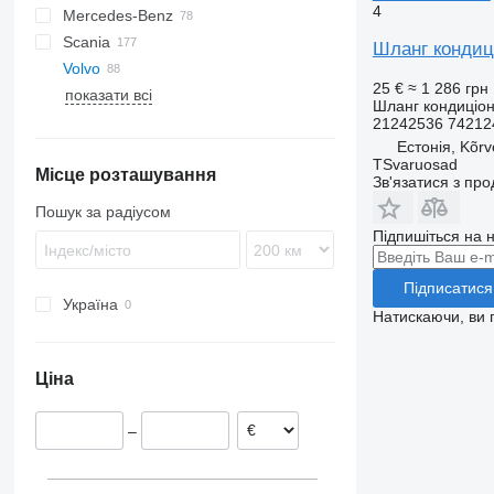
4
Mercedes-Benz
LF
Trakker
TGA
Scania
XF
TGL
Actros
Canter
Magnum
Шланг кондиці
Volvo
TGM
Antos
Premium
G-series
25 €
≈ 1 286 грн
показати всі
TGS
Arocs
R-series
FH
Шланг кондиціо
TGX
Atego
FL
FH12
21242536 74212
Естонія, Kõrv
Axor
FM
FH13
FL 280
TSvaruosad
Місце розташування
Econic
FMX
FH16
FM7
Зв'язатися з пр
MB
VNL
FH 440
FM9
Пошук за радіусом
FM12
Підпишіться на н
FM13
Підписатися
Україна
Натискаючи, ви
Ціна
–