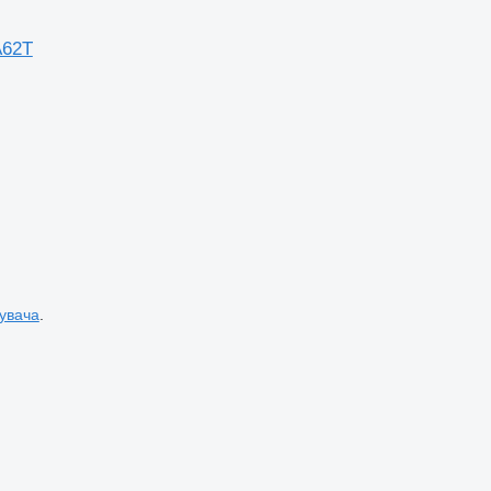
A62T
увача
.