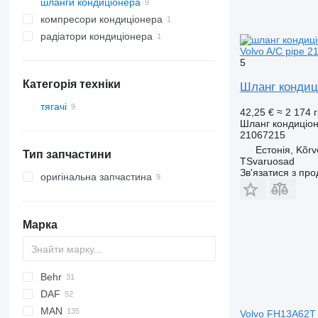
шланги кондиціонера
компресори кондиціонера
радіатори кондиціонера
Volvo A/C pipe 2
5
Категорія техніки
Шланг кондиці
тягачі
42,25 €
≈ 2 174 
Шланг кондиціо
21067215
Естонія, Kõrv
Тип запчастини
TSvaruosad
Зв'язатися з пр
оригінальна запчастина
Марка
Behr
DAF
MAN
CF
Stralis
Volvo FH13A62T