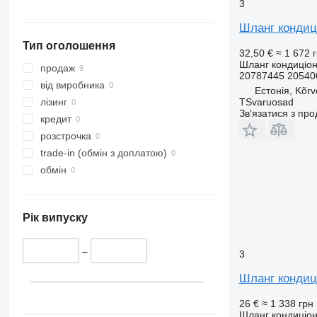
3
Шланг кондиці
Тип оголошення
32,50 €
≈ 1 672 
Шланг кондиціо
продаж
20787445 20540
від виробника
Естонія, Kõrv
TSvaruosad
лізинг
Зв'язатися з пр
кредит
розстрочка
trade-in (обмін з доплатою)
обмін
Рік випуску
–
3
Шланг кондиці
26 €
≈ 1 338 грн
Шланг кондиціо