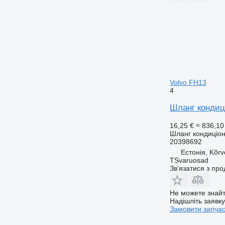
Volvo FH13
4
Шланг кондиці
16,25 €
≈ 836,10
Шланг кондиціо
20398692
Естонія, Kõrv
TSvaruosad
Зв'язатися з пр
Не можете знайт
Надішліть заявк
Замовити запча