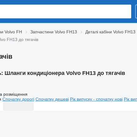
и Volvo FH
Запчастини Volvo FH13
Деталі кабіни Volvo FH13
vo FH13 до тягачів
ачів
ь:
Шланги кондиціонера Volvo FH13 до тягачів
а розміщення
я
Спочатку дорогі
Спочатку дешеві
Рік випуску - спочатку нові
Рік ви