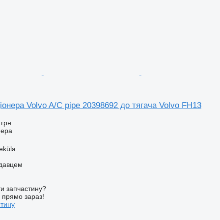
онера Volvo A/C pipe 20398692 до тягача Volvo FH13
 грн
нера
eküla
одавцем
и запчастину?
у прямо зараз!
стину