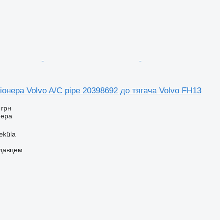
онера Volvo A/C pipe 20398692 до тягача Volvo FH13
 грн
нера
eküla
одавцем