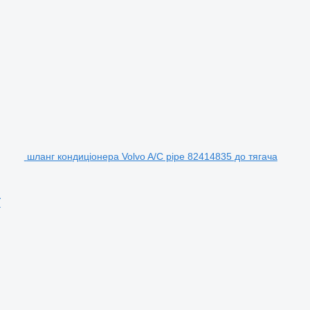
шланг кондиціонера Volvo A/C pipe 82414835 до тягача
T