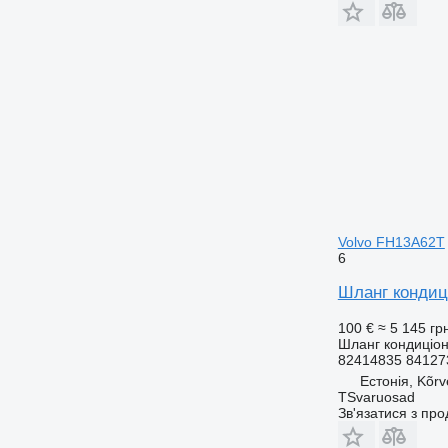
Volvo FH13A62T
6
Шланг кондиці
100 €
≈ 5 145 гр
Шланг кондиціо
82414835 84127
Естонія, Kõrv
TSvaruosad
Зв'язатися з пр