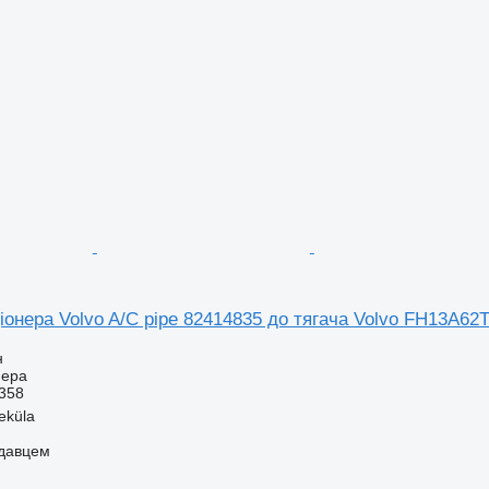
онера Volvo A/C pipe 82414835 до тягача Volvo FH13A62
н
нера
358
eküla
одавцем