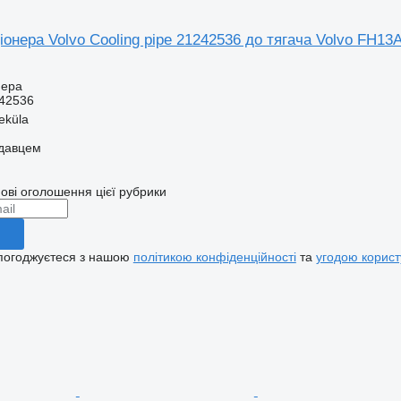
онера Volvo Cooling pipe 21242536 до тягача Volvo FH13
нера
42536
eküla
одавцем
ові оголошення цієї рубрики
 погоджуєтеся з нашою
політикою конфіденційності
та
угодою корист