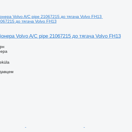
1067215 до тягача Volvo FH13
онера Volvo A/C pipe 21067215 до тягача Volvo FH13
грн
нера
eküla
одавцем