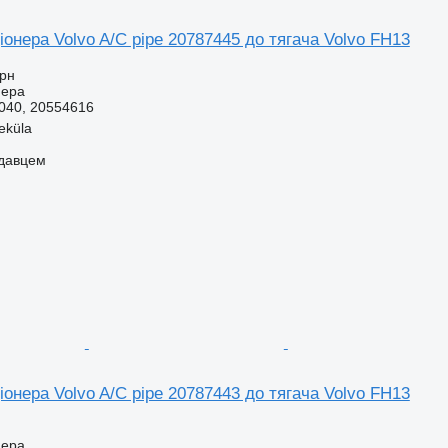
онера Volvo A/C pipe 20787445 до тягача Volvo FH13
грн
нера
040, 20554616
eküla
одавцем
онера Volvo A/C pipe 20787443 до тягача Volvo FH13
нера