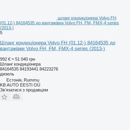
шланг кондиціонера Volvo FH
(01.12-) 84164535 до вантажівки Volvo FH, FM, FMX-4 series
(2013-)
5
Шланг кондиціонера Volvo FH (01.12-) 84164535 до
вантажівки Volvo FH, FM, FMX-4 series (2013-)
992 €
≈ 51 040 грн
Шланг кондиціонера
84164535 84193441 84223276
дизель
Естонія, Rummu
KB AUTO EESTI OÜ
Зв'язатися з продавцем