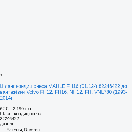
3
Шланг кондиціонера MAHLE FH16 (01.12-) 82246422 до
вантажівки Volvo FH12, FH16, NH12, FH, VNL780 (1993-
2014)
62 €
≈ 3 190 грн
Шланг кондиціонера
82246422
дизель
Естонія, Rummu