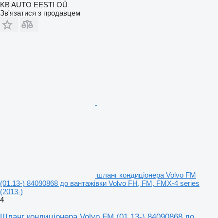
KB AUTO EESTI OÜ
Зв'язатися з продавцем
шланг кондиціонера Volvo FM
(01.13-) 84090868 до вантажівки Volvo FH, FM, FMX-4 series
(2013-)
4
Шланг кондиціонера Volvo FM (01.13-) 84090868 до