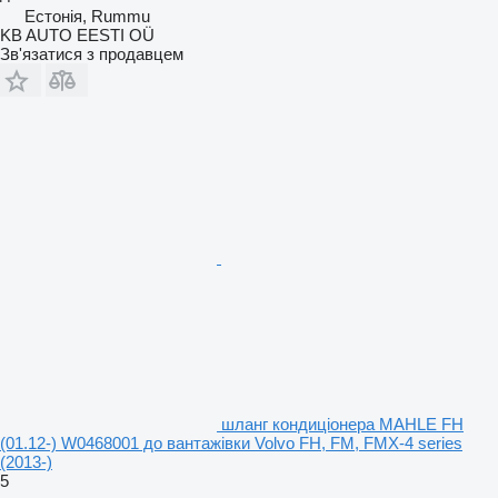
Естонія, Rummu
KB AUTO EESTI OÜ
Зв'язатися з продавцем
шланг кондиціонера MAHLE FH
(01.12-) W0468001 до вантажівки Volvo FH, FM, FMX-4 series
(2013-)
5