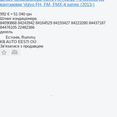
вантажівки Volvo FH, FM, FMX-4 series (2013-)
992 €
≈ 51 040 грн
Шланг кондиціонера
84090868 84243942 84164529 84193427 84223280 84437187
84476105 22482366
дизель
Естонія, Rummu
KB AUTO EESTI OÜ
Зв'язатися з продавцем