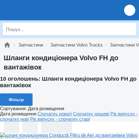
Запчастини
Запчастини Volvo Trucks
Запчастини V
Шланги кондиціонера Volvo FH до
вантажівок
10 оголошень:
Шланги кондиціонера Volvo FH до
вантажівок
Фільтр
Сортування
:
Дата розміщення
Дата розміщення
Спочатку дорогі
Спочатку дешеві
Рік випуску -
спочатку нові
Рік випуску - спочатку старі