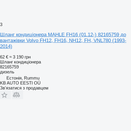
3
Шланг кондиціонера MAHLE FH16 (01.12-) 82165759 до
вантажівки Volvo FH12, FH16, NH12, FH, VNL780 (1993-
2014)
62 €
≈ 3 190 грн
Шланг кондиціонера
82165759
дизель
Естонія, Rummu
KB AUTO EESTI OÜ
Зв'язатися з продавцем