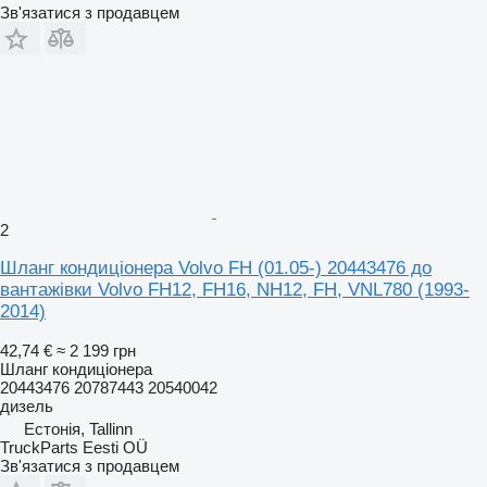
Зв'язатися з продавцем
2
Шланг кондиціонера Volvo FH (01.05-) 20443476 до
вантажівки Volvo FH12, FH16, NH12, FH, VNL780 (1993-
2014)
42,74 €
≈ 2 199 грн
Шланг кондиціонера
20443476 20787443 20540042
дизель
Естонія, Tallinn
TruckParts Eesti OÜ
Зв'язатися з продавцем