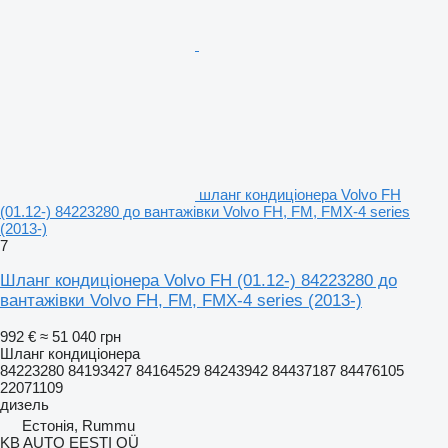
шланг кондиціонера Volvo FH
(01.12-) 84223280 до вантажівки Volvo FH, FM, FMX-4 series
(2013-)
7
Шланг кондиціонера Volvo FH (01.12-) 84223280 до
вантажівки Volvo FH, FM, FMX-4 series (2013-)
992 €
≈ 51 040 грн
Шланг кондиціонера
84223280 84193427 84164529 84243942 84437187 84476105
22071109
дизель
Естонія, Rummu
KB AUTO EESTI OÜ