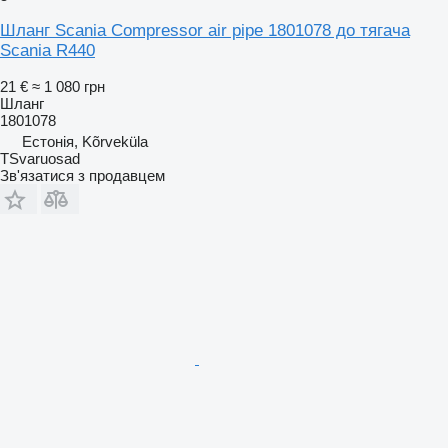
Шланг Scania Compressor air pipe 1801078 до тягача
Scania R440
21 €
≈ 1 080 грн
Шланг
1801078
Естонія, Kõrveküla
TSvaruosad
Зв'язатися з продавцем