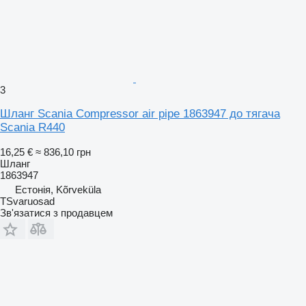
3
Шланг Scania Compressor air pipe 1863947 до тягача
Scania R440
16,25 €
≈ 836,10 грн
Шланг
1863947
Естонія, Kõrveküla
TSvaruosad
Зв'язатися з продавцем