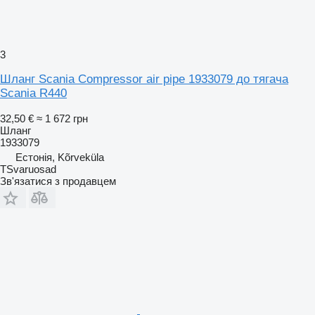
3
Шланг Scania Compressor air pipe 1933079 до тягача
Scania R440
32,50 €
≈ 1 672 грн
Шланг
1933079
Естонія, Kõrveküla
TSvaruosad
Зв'язатися з продавцем