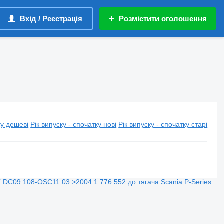
Вхід / Реєстрація
Розмістити оголошення
у дешеві
Рік випуску - спочатку нові
Рік випуску - спочатку старі