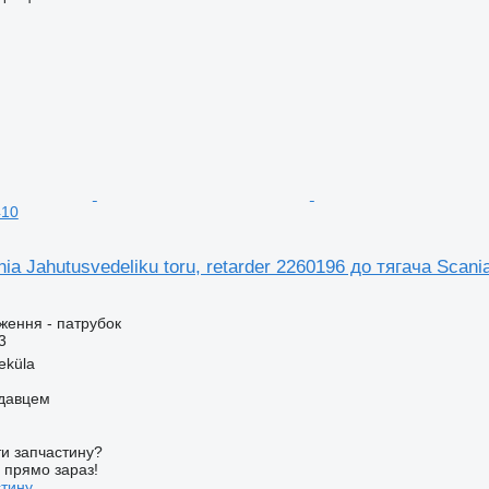
410
ia Jahutusvedeliku toru, retarder 2260196 до тягача Scani
ження - патрубок
3
eküla
одавцем
и запчастину?
у прямо зараз!
стину