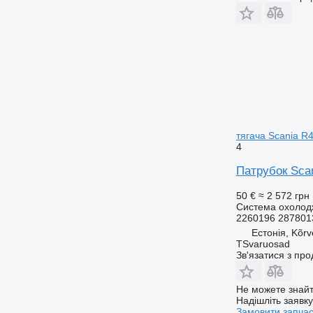
тягача Scania R
4
Патрубок Scan
50 €
≈ 2 572 грн
Система охолод
2260196 287801
Естонія, Kõrv
TSvaruosad
Зв'язатися з пр
Не можете знайт
Надішліть заявк
Замовити запча