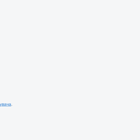
увача
.