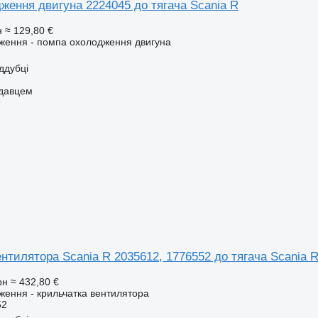
ження двигуна 2224045 до тягача Scania R
н
≈ 129,80 €
ження - помпа охолодження двигуна
іддубці
одавцем
нтилятора Scania R 2035612, 1776552 до тягача Scania 
рн
≈ 432,80 €
ення - крильчатка вентилятора
52