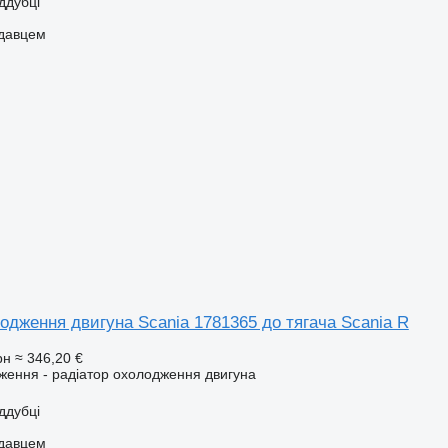
іддубці
одавцем
одження двигуна Scania 1781365 до тягача Scania R
рн
≈ 346,20 €
ення - радіатор охолодження двигуна
іддубці
одавцем