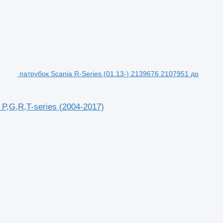
патрубок Scania R-Series (01.13-) 2139676 2107951 до
P,G,R,T-series (2004-2017)