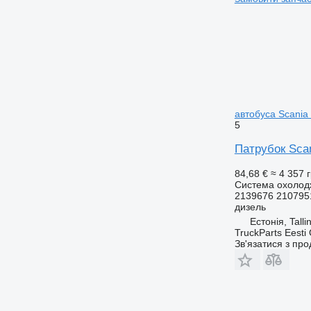
автобуса Scania 
5
Патрубок Scan
84,68 €
≈ 4 357 
Система охолод
2139676 210795
дизель
Естонія, Talli
TruckParts Eesti
Зв'язатися з пр