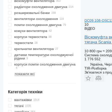
віскомуфти вентилятора
радіатори охолодження двигуна
розширювальні бачки
вентилятори охолодження
DC09.108-OSC11.
10
помпи охолодження двигуна
ВІДЕО
кожухи вентилятора
корпуси термостата
Віскомуфта в
тягача Scania
термостати
крильчатки вентилятора
10 800 грн
≈ 209
датчики температури охолоджуючої
Система охолодж
рідини
1 776 552
корпуси помпи охолодження двигуна
Україна, Чер
TIR-Розборка
Зв'язатися з пр
показати всі
Категорія техніки
вантажівки
тягачі
автобуси