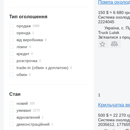
Помпа охолод
показати всі
150 $
≈ 6 680 гр
Тип оголошення
Система охолод
2224045
продаж
Україна, с. П
Truck Lutsk
оренда
Зв'язатися з пр
від виробника
лізинг
кредит
розстрочка
trade-in (обмін з доплатою)
обмін
Стан
1
новий
Крильчатка ве
уживані
500 $
≈ 22 270 г
відновлений
Система охолодж
демонстраційний
2035612, 17765