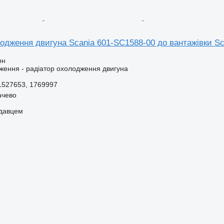
одження двигуна Scania 601-SC1588-00 до вантажівки Sc
рн
ення - радіатор охолодження двигуна
1527653, 1769997
ачево
одавцем