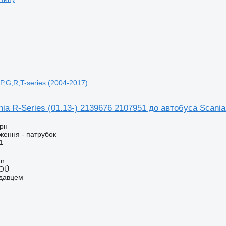
P,G,R,T-series (2004-2017)
ia R-Series (01.13-) 2139676 2107951 до автобуса Scania 
грн
ження - патрубок
1
nn
 OÜ
одавцем