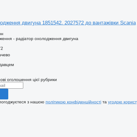
одження двигуна 1851542. 2027572 до вантажівки Scania
рн
ення - радіатор охолодження двигуна
72
ачево
одавцем
ові оголошення цієї рубрики
 погоджуєтеся з нашою
політикою конфіденційності
та
угодою корист