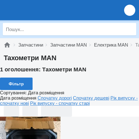
Запчастини
Запчастини MAN
Електрика MAN
Т
Тахометри MAN
1 оголошення:
Тахометри MAN
Фільтр
Сортування
:
Дата розміщення
Дата розміщення
Спочатку дорогі
Спочатку дешеві
Рік випуску -
спочатку нові
Рік випуску - спочатку старі