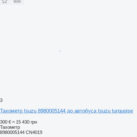
3
Тахометр Isuzu 8980005144 до автобуса Isuzu turquoise
300 €
≈ 15 430 грн
Тахометр
8980005144 CN4019