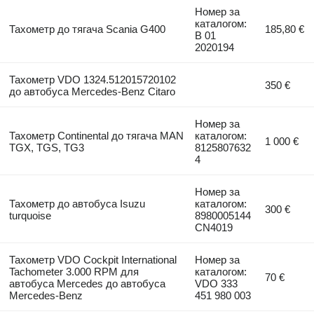
Номер за
каталогом:
Тахометр до тягача Scania G400
185,80 €
B 01
2020194
Тахометр VDO 1324.512015720102
350 €
до автобуса Mercedes-Benz Citaro
Номер за
Тахометр Continental до тягача MAN
каталогом:
1 000 €
TGX, TGS, TG3
8125807632
4
Номер за
Тахометр до автобуса Isuzu
каталогом:
300 €
turquoise
8980005144
CN4019
Тахометр VDO Cockpit International
Номер за
Tachometer 3.000 RPM для
каталогом:
70 €
автобуса Mercedes до автобуса
VDO 333
Mercedes-Benz
451 980 003