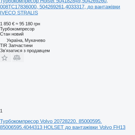
Турбокомпресор Holset 504182849,504269260,
008TC17836000, 504269261,4033317, до вантажівки
IVECO STRALIS
1 850 €
≈ 95 180 грн
Турбокомпресор
Стан
новий
Україна, Мукачево
TIR Запчастини
Зв'язатися з продавцем
1
Турбокомпресор Volvo 20728220. 85000595.
85006595.4044313 HOLSET до вантажівки Volvo FH13