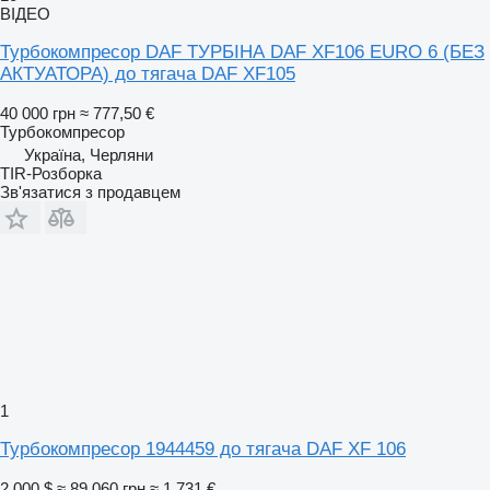
ВІДЕО
Турбокомпресор DAF ТУРБІНА DAF XF106 EURO 6 (БЕЗ
АКТУАТОРА) до тягача DAF XF105
40 000 грн
≈ 777,50 €
Турбокомпресор
Україна, Черляни
TIR-Розборка
Зв'язатися з продавцем
1
Турбокомпресор 1944459 до тягача DAF XF 106
2 000 $
≈ 89 060 грн
≈ 1 731 €