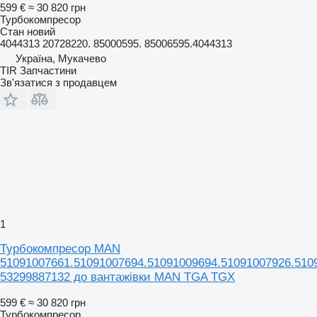
599 €
≈ 30 820 грн
Турбокомпресор
Стан
новий
4044313 20728220. 85000595. 85006595.4044313
Україна, Мукачево
TIR Запчастини
Зв'язатися з продавцем
1
Турбокомпресор MAN
51091007661.51091007694.51091009694.51091007926.510
53299887132 до вантажівки MAN TGA TGX
599 €
≈ 30 820 грн
Турбокомпресор