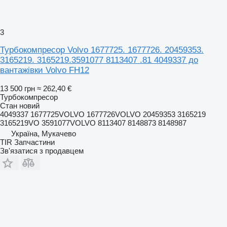
3
Турбокомпресор Volvo 1677725. 1677726. 20459353.
3165219. 3165219.3591077 8113407 .81 4049337 до
вантажівки Volvo FH12
13 500 грн
≈ 262,40 €
Турбокомпресор
Стан
новий
4049337 1677725VOLVO 1677726VOLVO 20459353 3165219
3165219VO 3591077VOLVO 8113407 8148873 8148987
Україна, Мукачево
TIR Запчастини
Зв'язатися з продавцем