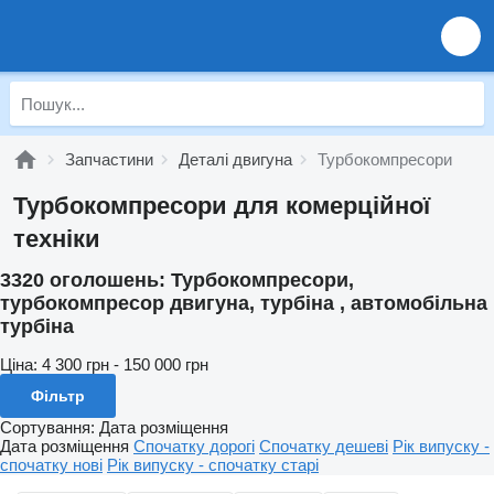
Запчастини
Деталі двигуна
Турбокомпресори
Турбокомпресори для комерційної
техніки
3320 оголошень:
Турбокомпресори,
турбокомпресор двигуна, турбіна , автомобільна
турбіна
Ціна:
4 300 грн - 150 000 грн
Фільтр
Сортування
:
Дата розміщення
Дата розміщення
Спочатку дорогі
Спочатку дешеві
Рік випуску -
спочатку нові
Рік випуску - спочатку старі