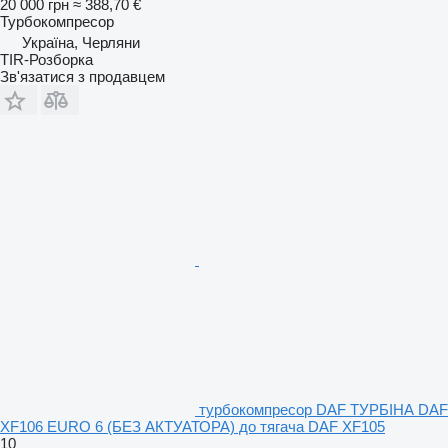
20 000 грн
≈ 388,70 €
Турбокомпресор
Україна, Черляни
TIR-Розборка
Зв'язатися з продавцем
турбокомпресор DAF ТУРБІНА DAF
XF106 EURO 6 (БЕЗ АКТУАТОРА) до тягача DAF XF105
10