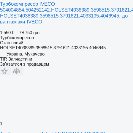
Турбокомпресор IVECO
504004854.504252142.HOLSET4038389.3598515.3791621.
HOLSET4038389.3598515.3791621.4033195.4046945. до
вантажівки IVECO
1 550 €
≈ 79 750 грн
Турбокомпресор
Стан
новий
HOLSET4038389.3598515.3791621.4033195.4046945.
Україна, Мукачево
TIR Запчастини
Зв'язатися з продавцем
1