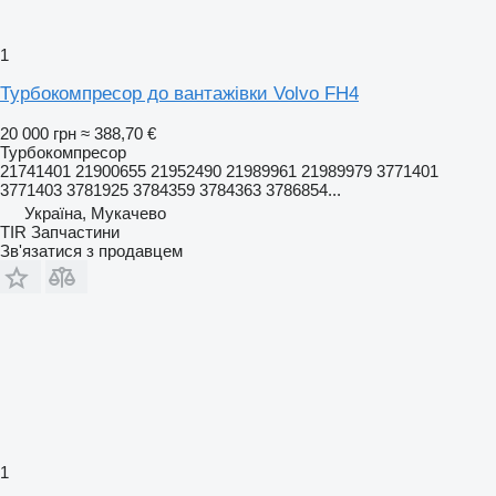
1
Турбокомпресор до вантажівки Volvo FH4
20 000 грн
≈ 388,70 €
Турбокомпресор
21741401 21900655 21952490 21989961 21989979 3771401
3771403 3781925 3784359 3784363 3786854...
Україна, Мукачево
TIR Запчастини
Зв'язатися з продавцем
1