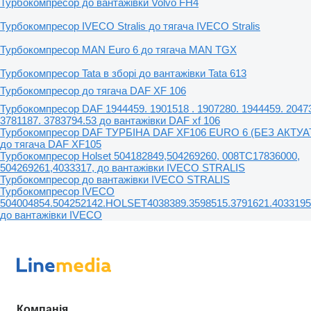
Турбокомпресор до вантажівки Volvo FH4
Турбокомпресор IVECO Stralis до тягача IVECO Stralis
Турбокомпресор MAN Euro 6 до тягача MAN TGX
Турбокомпресор Tata в зборі до вантажівки Tata 613
Турбокомпресор до тягача DAF XF 106
Турбокомпресор DAF 1944459. 1901518 . 1907280. 1944459. 2047
3781187. 3783794.53 до вантажівки DAF xf 106
Турбокомпресор DAF ТУРБІНА DAF XF106 EURO 6 (БЕЗ АКТУА
до тягача DAF XF105
Турбокомпресор Holset 504182849,504269260, 008TC17836000,
504269261,4033317, до вантажівки IVECO STRALIS
Турбокомпресор до вантажівки IVECO STRALIS
Турбокомпресор IVECO
504004854.504252142.HOLSET4038389.3598515.3791621.4033195
до вантажівки IVECO
Компанія