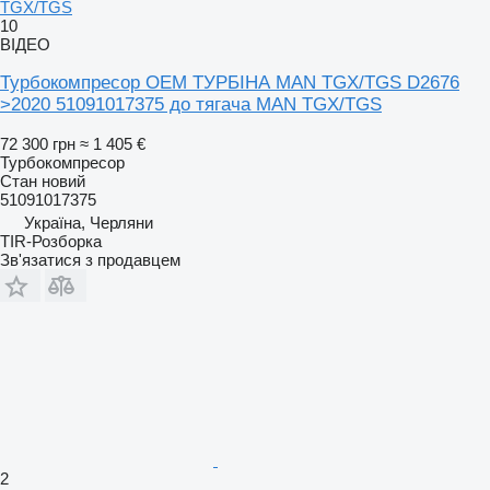
TGX/TGS
10
ВІДЕО
Турбокомпресор OEM ТУРБІНА MAN TGX/TGS D2676
>2020 51091017375 до тягача MAN TGX/TGS
72 300 грн
≈ 1 405 €
Турбокомпресор
Стан
новий
51091017375
Україна, Черляни
TIR-Розборка
Зв'язатися з продавцем
2