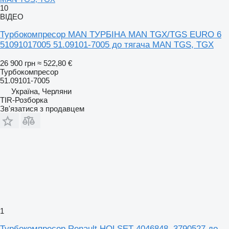
10
ВІДЕО
Турбокомпресор MAN ТУРБІНА MAN TGX/TGS EURO 6
51091017005 51.09101-7005 до тягача MAN TGS, TGX
26 900 грн
≈ 522,80 €
Турбокомпресор
51.09101-7005
Україна, Черляни
TIR-Розборка
Зв'язатися з продавцем
1
Турбокомпресор Renault HOLSET 4046848 .3790527 до