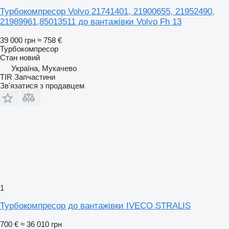
Турбокомпресор Volvo 21741401, 21900655, 21952490,
21989961,85013511 до вантажівки Volvo Fh 13
39 000 грн
≈ 758 €
Турбокомпресор
Стан
новий
Україна, Мукачево
TIR Запчастини
Зв'язатися з продавцем
1
Турбокомпресор до вантажівки IVECO STRALIS
700 €
≈ 36 010 грн