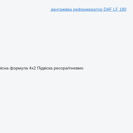
вантажівка рефрижератор DAF LF 180
лісна формула
4x2
Підвіска
ресора/пневмо