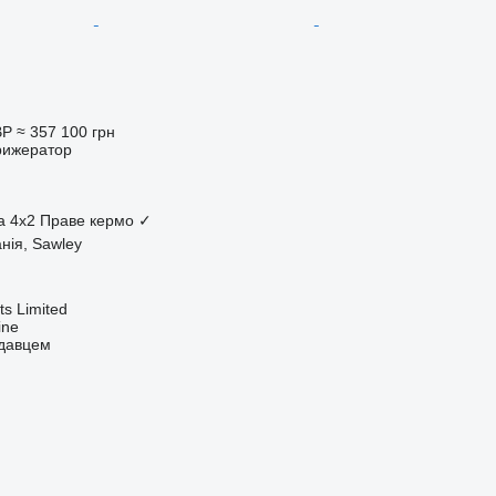
BP
≈ 357 100 грн
рижератор
а
4x2
Праве кермо
✓
нія, Sawley
s Limited
ine
одавцем