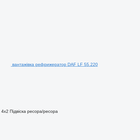
вантажівка рефрижератор DAF LF 55.220
4x2
Підвіска
ресора/ресора