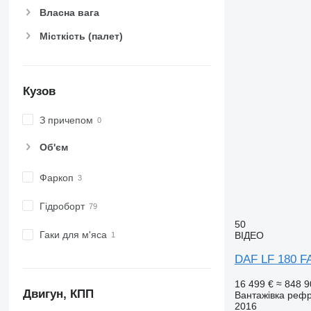
Власна вага
Місткість (палет)
Кузов
З причепом
Об'єм
Фаркоп
Гідроборт
50
Гаки для м'яса
ВІДЕО
DAF LF 180 F
16 499 €
≈ 848 9
Двигун, КПП
Вантажівка реф
2016