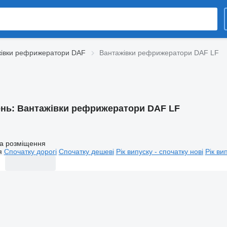
жівки рефрижератори DAF
Вантажівки рефрижератори DAF LF
ень:
Вантажівки рефрижератори DAF LF
а розміщення
я
Спочатку дорогі
Спочатку дешеві
Рік випуску - спочатку нові
Рік ви