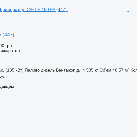
 (447)
00 грн
рижератор
.с. (135 кВт)
Паливо
дизель
Вантажопід.
4 535 кг
Об'єм
40,57 м³
Ко
zyn
одавцем