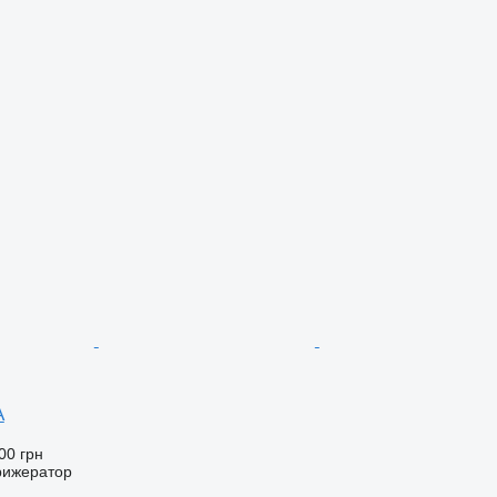
A
00 грн
рижератор