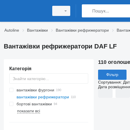
Autoline
Вантажівки
Вантажівки рефрижератори
Ванта
Вантажівки рефрижератори DAF LF
110 оголош
Категорія
Фільтр
Сортування
:
Дат
Дата розміщенн
вантажівки фургони
вантажівки рефрижератори
бортовi вантажівки
показати всі