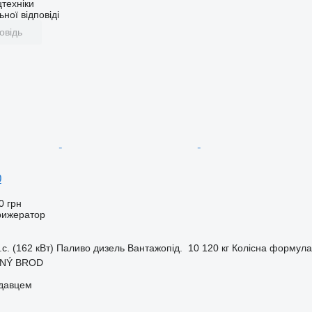
техніки
ної відповіді
овідь
0
0 грн
рижератор
.с. (162 кВт)
Паливо
дизель
Вантажопід.
10 120 кг
Колісна формула
ZNÝ BROD
одавцем