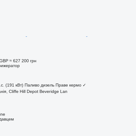
 GBP
≈ 627 200 грн
рижератор
.с. (191 кВт)
Паливо
дизель
Праве кермо
✓
ія, Cliffe Hill Depot Beveridge Lan
ine
одавцем