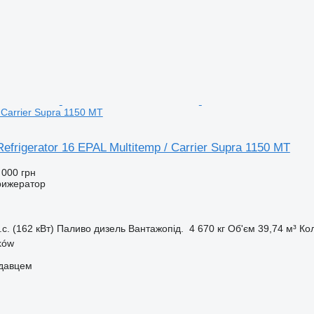
 Carrier Supra 1150 MT
efrigerator 16 EPAL Multitemp / Carrier Supra 1150 MT
 000 грн
рижератор
.с. (162 кВт)
Паливо
дизель
Вантажопід.
4 670 кг
Об'єм
39,74 м³
Ко
ków
одавцем