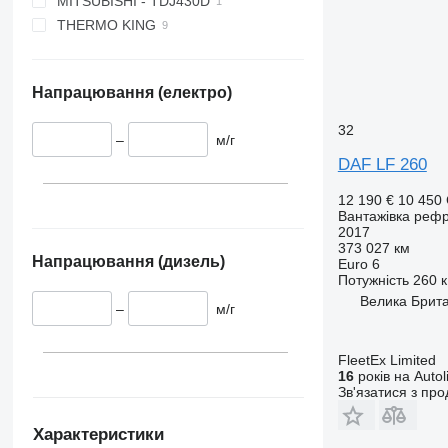
MITSUBISHI - TDJ430D
SUPRA 750
THERMO KING
SUPRA 750 MT
SUPRA 850 MT
T 800R
SUPRA 1050 MT
T 1000R
Напрацювання (електро)
SUPRA 1050 Silent
UT 1200
SUPRA 1150
V 500 MAX
32
–
м/г
SUPRA 1150 MT
DAF LF 260
XARIOS 500
XARIOS 600
12 190 €
10 450
Вантажівка реф
2017
373 027 км
Напрацювання (дизель)
Euro 6
Потужність
260 к
Велика Британ
–
м/г
FleetEx Limited
16
років на Autol
Зв'язатися з пр
Характеристики