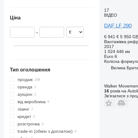
Нідерланди
CF 460
17
Велика Британія
CF 480
ВІДЕО
Ціна
Німеччина
DAF LF 290
Польща
–
Угорщина
6 941 €
5 950 G
Бельгія
Вантажівка реф
2017
Іспанія
1 024 446 км
Литва
Euro 6
Колісна формул
показати всі
Велика Брита
Тип оголошення
продаж
Walker Movement
оренда
16
років на Autol
аукціон
Зв'язатися з пр
від виробника
лізинг
кредит
розстрочка
trade-in (обмін з доплатою)