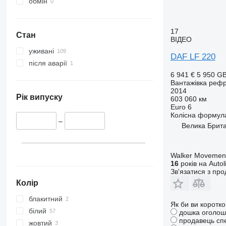
обмін
17
Стан
ВІДЕО
уживані
DAF LF 220
після аварії
6 941 €
5 950 G
Вантажівка реф
2014
Рік випуску
603 060 км
Euro 6
Колісна формул
–
Велика Брита
Walker Movement
16
років на Autol
Зв'язатися з пр
Колір
блакитний
Як би ви коротк
білий
дошка оголош
продавець сп
жовтий