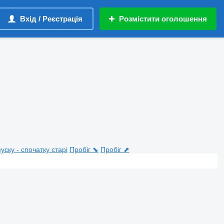
Вхід / Реєстрація
Розмістити оголошення
пуску - спочатку старі
Пробіг ⬊
Пробіг ⬈