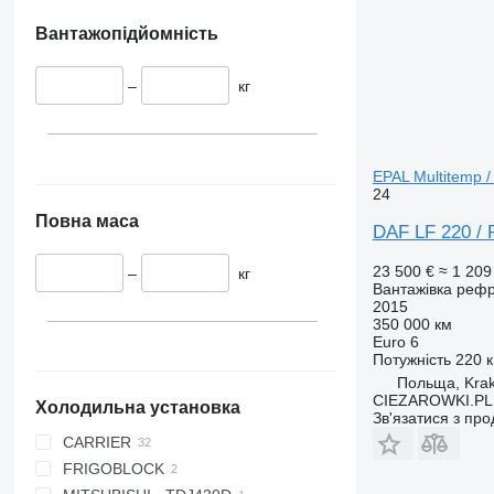
Вантажопідйомність
–
кг
EPAL Multitemp /
24
Повна маса
DAF LF 220 / R
23 500 €
≈ 1 209
–
кг
Вантажівка реф
2015
350 000 км
Euro 6
Потужність
220 к
Польща, Kra
CIEZAROWKI.PL
Холодильна установка
Зв'язатися з пр
CARRIER
FRIGOBLOCK
SUPRA 550