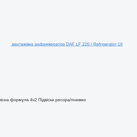
вантажівка рефрижератор DAF LF 220 / Refrigerator 16
лісна формула
4x2
Підвіска
ресора/пневмо