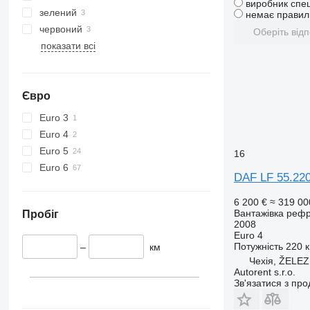
виробник спец
зелений
немає правиль
червоний
Оберіть відп
показати всі
Євро
Euro 3
Euro 4
Euro 5
16
Euro 6
DAF LF 55.22
6 200 €
≈ 319 00
Вантажівка реф
Пробіг
2008
Euro 4
Потужність
220 к
–
км
Чехія, ŽELE
Autorent s.r.o.
Зв'язатися з пр