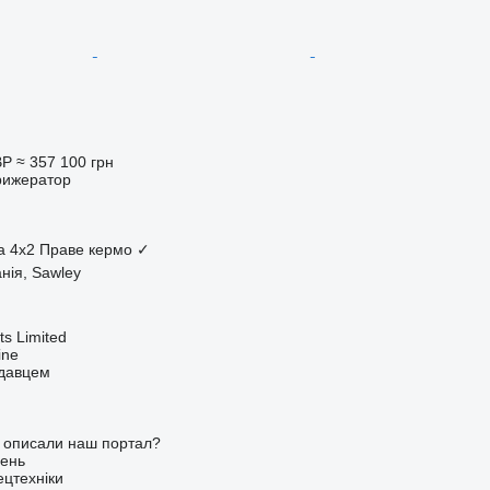
BP
≈ 357 100 грн
рижератор
а
4x2
Праве кермо
✓
нія, Sawley
s Limited
ine
одавцем
о описали наш портал?
ень
ецтехніки