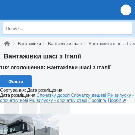
Вантажівки
Вантажівки шасі
Вантажівки шасі з Італ
Вантажівки шасі з Італії
102 оголошення:
Вантажівки шасі з Італії
Фільтр
Сортування
:
Дата розміщення
Дата розміщення
Спочатку дорогі
Спочатку дешеві
Рік випуску -
спочатку нові
Рік випуску - спочатку старі
Пробіг ⬊
Пробіг ⬈