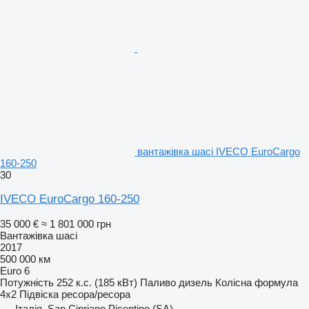
вантажівка шасі IVECO EuroCargo
160-250
30
IVECO EuroCargo 160-250
35 000 €
≈ 1 801 000 грн
Вантажівка шасі
2017
500 000 км
Euro 6
Потужність
252 к.с. (185 кВт)
Паливо
дизель
Колісна формула
4x2
Підвіска
ресора/ресора
Італія, San Cipriano Picentino (SA)