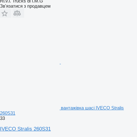
Ri.v.i. Trucks di I.M.G
Зв'язатися з продавцем
вантажівка шасі IVECO Stralis
260S31
33
IVECO Stralis 260S31