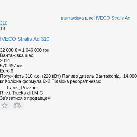
вантажівка шасі IVECO Stralis Ad
310
19
IVECO Stralis Ad 310
32 000 €
≈ 1 646 000 грн
Вантажівка шасі
2014
570 497 км
Euro 6
Потужність
310 к.с. (228 кВт)
Паливо
дизель
Вантажопід.
14 080
кг
Колісна формула
6x2
Підвіска
ресора/пневмо
Італія, Pozzuoli
Ri.v.i. Trucks di I.M.G
Зв'язатися з продавцем