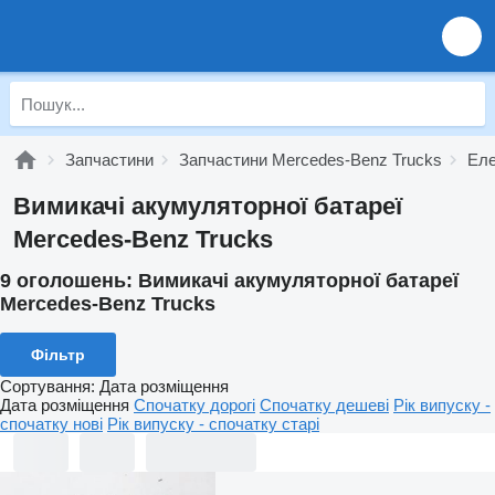
Запчастини
Запчастини Mercedes-Benz Trucks
Еле
Вимикачі акумуляторної батареї
Mercedes-Benz Trucks
9 оголошень:
Вимикачі акумуляторної батареї
Mercedes-Benz Trucks
Фільтр
Сортування
:
Дата розміщення
Дата розміщення
Спочатку дорогі
Спочатку дешеві
Рік випуску -
спочатку нові
Рік випуску - спочатку старі