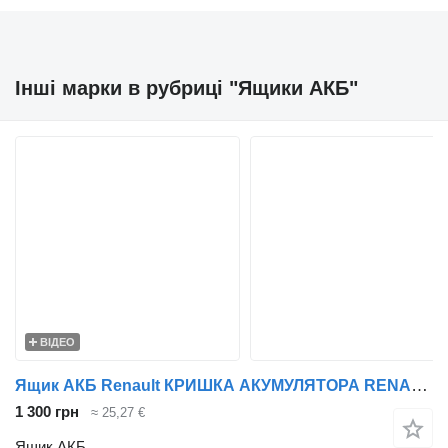
Інші марки в рубриці "Ящики АКБ"
ВІДЕО
Ящик АКБ Renault КРИШКА АКУМУЛЯТОРА RENAULT PREMIUM/MAGNUM/KERAX НОВ. ТИП TD08580 до тягача
1 300 грн
≈ 25,27 €
Ящик АКБ