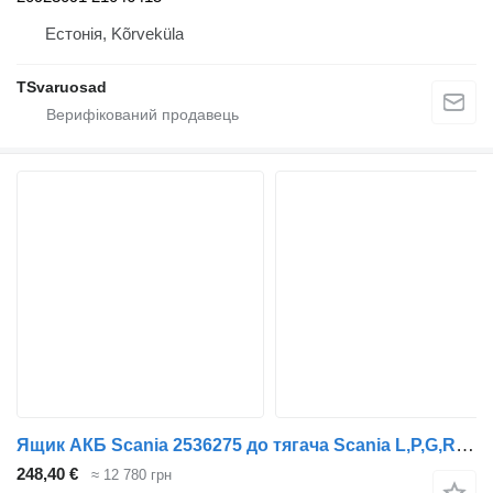
Естонія, Kõrveküla
TSvaruosad
Ящик АКБ Scania 2536275 до тягача Scania L,P,G,R,S-series (2016-)
248,40 €
≈ 12 780 грн