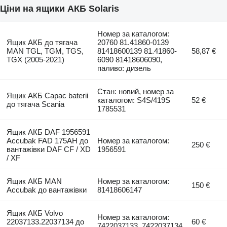
Ціни на ящики АКБ Solaris
Номер за каталогом:
Ящик АКБ до тягача
20760 81.41860-0139
MAN TGL, TGM, TGS,
81418600139 81.41860-
58,87 €
TGX (2005-2021)
6090 81418606090,
паливо: дизель
Стан: новий, номер за
Ящик АКБ Capac baterii
каталогом: S4S/419S
52 €
до тягача Scania
1785531
Ящик АКБ DAF 1956591
Accubak FAD 175AH до
Номер за каталогом:
250 €
вантажівки DAF CF / XD
1956591
/ XF
Ящик АКБ MAN
Номер за каталогом:
150 €
Accubak до вантажівки
81418606147
Ящик АКБ Volvo
Номер за каталогом:
22037133.22037134 до
60 €
7422037133. 7422037134.