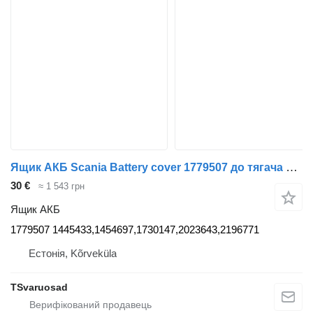
Ящик АКБ Scania Battery cover 1779507 до тягача Scania R420
30 €
≈ 1 543 грн
Ящик АКБ
1779507 1445433,1454697,1730147,2023643,2196771
Естонія, Kõrveküla
TSvaruosad