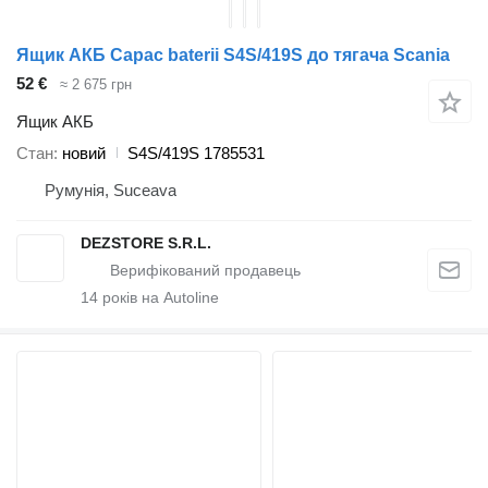
Ящик АКБ Capac baterii S4S/419S до тягача Scania
52 €
≈ 2 675 грн
Ящик АКБ
Стан
новий
S4S/419S 1785531
Румунія, Suceava
DEZSTORE S.R.L.
14
років на Autoline