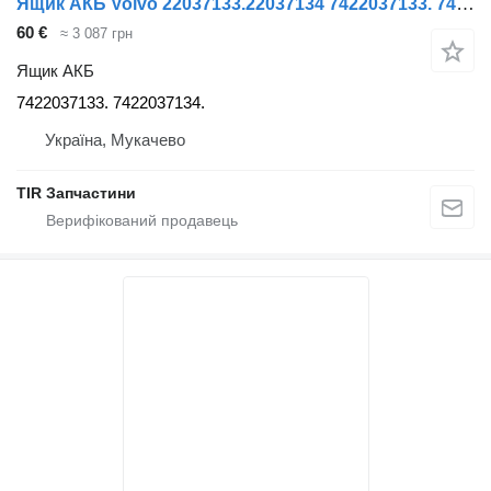
Ящик АКБ Volvo 22037133.22037134 7422037133. 7422037134. до тягача Volvo renault
60 €
≈ 3 087 грн
Ящик АКБ
7422037133. 7422037134.
Україна, Мукачево
TIR Запчастини