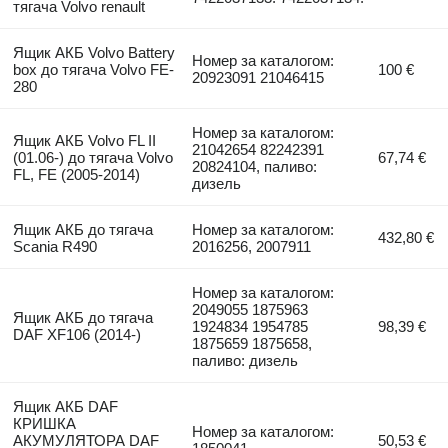
тягача Volvo renault
Ящик АКБ Volvo Battery
Номер за каталогом:
box до тягача Volvo FE-
100 €
20923091 21046415
280
Номер за каталогом:
Ящик АКБ Volvo FL II
21042654 82242391
(01.06-) до тягача Volvo
67,74 €
20824104, паливо:
FL, FE (2005-2014)
дизель
Ящик АКБ до тягача
Номер за каталогом:
432,80 €
Scania R490
2016256, 2007911
Номер за каталогом:
2049055 1875963
Ящик АКБ до тягача
1924834 1954785
98,39 €
DAF XF106 (2014-)
1875659 1875658,
паливо: дизель
Ящик АКБ DAF
КРИШКА
Номер за каталогом:
АКУМУЛЯТОРА DAF
50,53 €