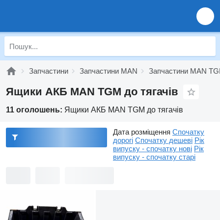
Запчастини
Запчастини MAN
Запчастини MAN T
Ящики АКБ MAN TGM до тягачів
11 оголошень:
Ящики АКБ MAN TGM до тягачів
Дата розміщення
Спочатку
дорогі
Спочатку дешеві
Рік
випуску - спочатку нові
Рік
випуску - спочатку старі