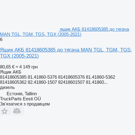
ящик АКБ 81418605385 до тягача
MAN TGL, TGM, TGS, TGX (2005-2021)
6
Ящик АКБ 81418605385 до тягача MAN TGL, TGM, TGS,
TGX (2005-2021)
80,65 €
≈ 4 149 грн
Ящик АКБ
81418605385 81.41860-5376 81418605376 81.41860-5362
81418605362 82.41860-1507 82418601507 81.41860...
дизель
Естонія, Tallinn
TruckParts Eesti OÜ
Зв'язатися з продавцем