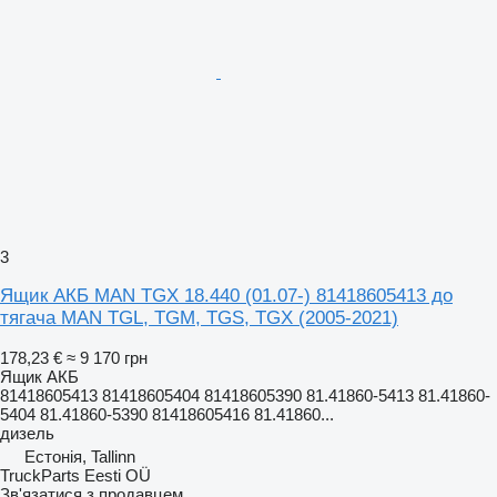
3
Ящик АКБ MAN TGX 18.440 (01.07-) 81418605413 до
тягача MAN TGL, TGM, TGS, TGX (2005-2021)
178,23 €
≈ 9 170 грн
Ящик АКБ
81418605413 81418605404 81418605390 81.41860-5413 81.41860-
5404 81.41860-5390 81418605416 81.41860...
дизель
Естонія, Tallinn
TruckParts Eesti OÜ
Зв'язатися з продавцем