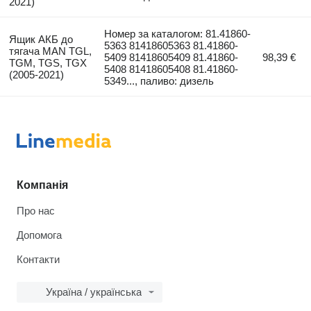
2021)
Номер за каталогом: 81.41860-
Ящик АКБ до
5363 81418605363 81.41860-
тягача MAN TGL,
5409 81418605409 81.41860-
98,39 €
TGM, TGS, TGX
5408 81418605408 81.41860-
(2005-2021)
5349..., паливо: дизель
Компанія
Про нас
Допомога
Контакти
Україна / українська