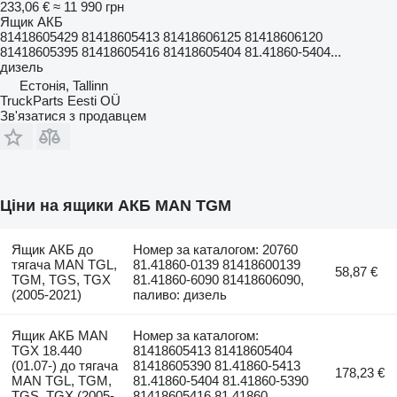
233,06 €
≈ 11 990 грн
Ящик АКБ
81418605429 81418605413 81418606125 81418606120
81418605395 81418605416 81418605404 81.41860-5404...
дизель
Естонія, Tallinn
TruckParts Eesti OÜ
Зв'язатися з продавцем
Ціни на ящики АКБ MAN TGM
Ящик АКБ до
Номер за каталогом: 20760
тягача MAN TGL,
81.41860-0139 81418600139
58,87 €
TGM, TGS, TGX
81.41860-6090 81418606090,
(2005-2021)
паливо: дизель
Ящик АКБ MAN
Номер за каталогом:
TGX 18.440
81418605413 81418605404
(01.07-) до тягача
81418605390 81.41860-5413
178,23 €
MAN TGL, TGM,
81.41860-5404 81.41860-5390
TGS, TGX (2005-
81418605416 81.41860...,