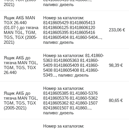
2021)
паливо: дизель
Ящик АКБ MAN
Номер за каталогом:
TGX 26.440
81418605429 81418605413
(01.07-) до тягача
81418606125 81418606120
233,06 €
MAN TGL, TGM,
81418605395 81418605416
TGS, TGX (2005-
81418605404 81.41860-5404...,
2021)
паливо: дизель
Номер за каталогом: 81.41860-
Ящик АКБ до
5363 81418605363 81.41860-
тягача MAN TGL,
5409 81418605409 81.41860-
98,39 €
TGM, TGS, TGX
5408 81418605408 81.41860-
26.440
5349..., паливо: дизель
Номер за каталогом:
Ящик АКБ до
81418605385 81.41860-5376
тягача MAN TGL,
81418605376 81.41860-5362
80,65 €
TGM, TGS, TGX
81418605362 82.41860-1507
(2005-2021)
82418601507 81.41860...,
паливо: дизель
Номер за каталогом: