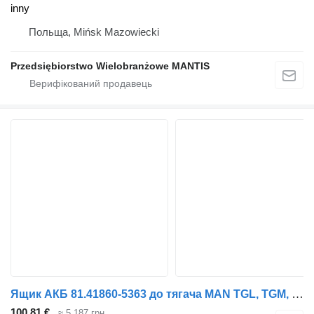
inny
Польща, Mińsk Mazowiecki
Przedsiębiorstwo Wielobranżowe MANTIS
Ящик АКБ 81.41860-5363 до тягача MAN TGL, TGM, TGS, TGX 26.440
100,81 €
≈ 5 187 грн