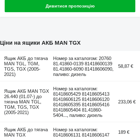
Дивитися пропозицію
Ціни на ящики АКБ MAN TGX
Ящик АКБ до тягача
Номер за каталогом: 20760
MAN TGL, TGM,
81.41860-0139 81418600139
58,87 €
TGS, TGX (2005-
81.41860-6090 81418606090,
2021)
паливо: дизель
Номер за каталогом:
Ящик АКБ MAN TGX
81418605429 81418605413
26.440 (01.07-) до
81418606125 81418606120
тягача MAN TGL,
233,06 €
81418605395 81418605416
TGM, TGS, TGX
81418605404 81.41860-
(2005-2021)
5404..., паливо: дизель
Ящик АКБ до тягача
Номер за каталогом:
189 €
MAN TGX
81418606131 81418606147