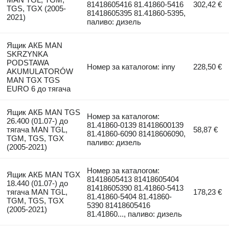
81418605416 81.41860-5416
302,42 €
TGS, TGX (2005-
81418605395 81.41860-5395,
2021)
паливо: дизель
Ящик АКБ MAN
SKRZYNKA
PODSTAWA
Номер за каталогом: inny
228,50 €
AKUMULATORÓW
MAN TGX TGS
EURO 6 до тягача
Ящик АКБ MAN TGS
Номер за каталогом:
26.400 (01.07-) до
81.41860-0139 81418600139
тягача MAN TGL,
58,87 €
81.41860-6090 81418606090,
TGM, TGS, TGX
паливо: дизель
(2005-2021)
Номер за каталогом:
Ящик АКБ MAN TGX
81418605413 81418605404
18.440 (01.07-) до
81418605390 81.41860-5413
тягача MAN TGL,
178,23 €
81.41860-5404 81.41860-
TGM, TGS, TGX
5390 81418605416
(2005-2021)
81.41860..., паливо: дизель