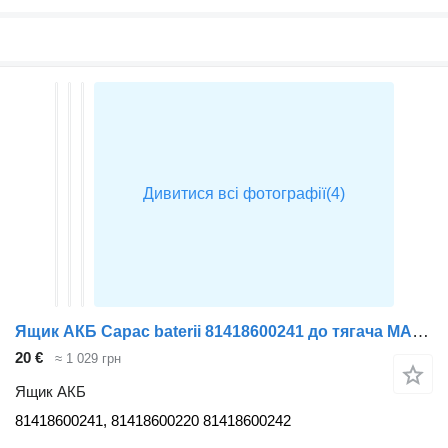
Ящик АКБ Capac baterii 81418600241 до тягача MAN TGX
20 €
≈ 1 029 грн
Ящик АКБ
81418600241, 81418600220 81418600242