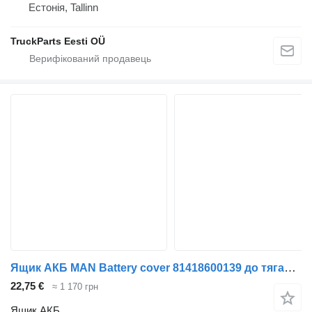
Естонія, Tallinn
TruckParts Eesti OÜ
Ящик АКБ MAN Battery cover 81418600139 до тягача MAN TGX 26.360 6X2
22,75 €
≈ 1 170 грн
Ящик АКБ