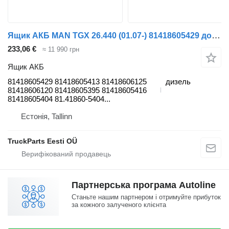
Ящик АКБ MAN TGX 26.440 (01.07-) 81418605429 до тягача MAN TGL, TGM, TGS, TGX (2005-2021)
233,06 €
≈ 11 990 грн
Ящик АКБ
81418605429 81418605413 81418606125
дизель
81418606120 81418605395 81418605416
81418605404 81.41860-5404...
Естонія, Tallinn
TruckParts Eesti OÜ
Партнерська програма Autoline
Станьте нашим партнером і отримуйте прибуток
за кожного залученого клієнта