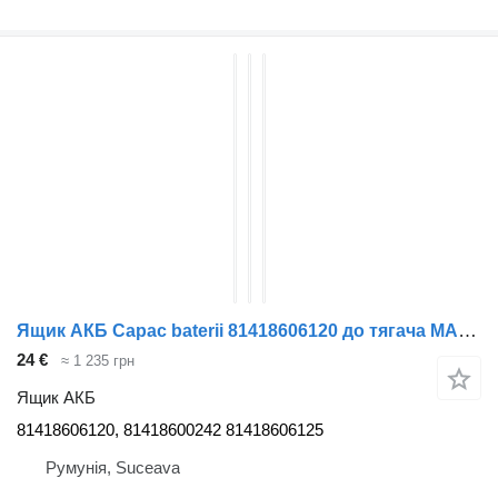
Ящик АКБ Capac baterii 81418606120 до тягача MAN TGX
24 €
≈ 1 235 грн
Ящик АКБ
81418606120, 81418600242 81418606125
Румунія, Suceava