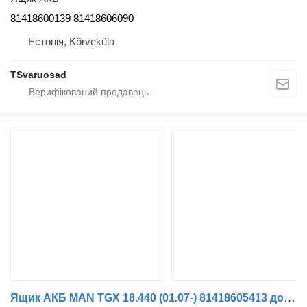
81418600139 81418606090
Естонія, Kõrveküla
TSvaruosad
Ящик АКБ MAN TGX 18.440 (01.07-) 81418605413 до тягача MAN TGL, TGM, TGS, TGX (2005-2021)