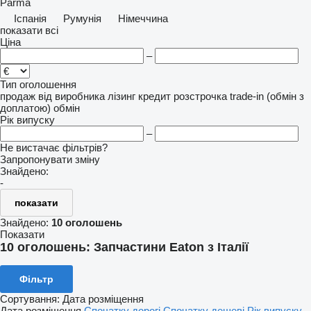
Parma
Іспанія
Румунія
Німеччина
показати всі
Ціна
–
Тип оголошення
продаж
від виробника
лізинг
кредит
розстрочка
trade-in (обмін з
доплатою)
обмін
Рік випуску
–
Не вистачає фільтрів?
Запропонувати зміну
Знайдено:
-
показати
Знайдено:
10 оголошень
Показати
10 оголошень:
Запчастини Eaton з Італії
Фільтр
Сортування
:
Дата розміщення
Дата розміщення
Спочатку дорогі
Спочатку дешеві
Рік випуску -