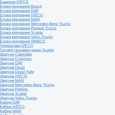
Бампери IVECO
Блоки керування Bosch
Блоки керування DAF
Блоки керування IVECO
Блоки керування MAN
Блоки керування Mercedes-Benz Trucks
Блоки керування Renault Trucks
Блоки керування Scania
Блоки керування Volvo Trucks
Блоки керування WABCO
Генератори IVECO
Головні гальмівні крани Scania
Двигуни Caterpillar
Двигуни Cummins
Двигуни DAF
Двигуни Deutz
Двигуни Deutz-Fahr
Двигуни IVECO
Двигуни MAN
Двигуни Mercedes-Benz Trucks
Двигуни Perkins
Двигуни Scania
Двигуни Volvo Trucks
Кабіни DAF
Кабіни IVECO
Кабіни MAN