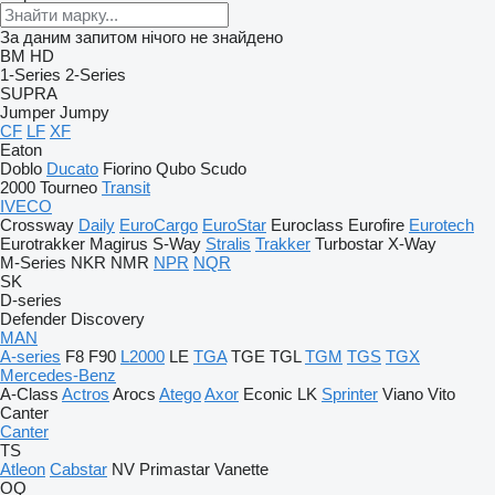
За даним запитом нічого не знайдено
BM
HD
1-Series
2-Series
SUPRA
Jumper
Jumpy
CF
LF
XF
Eaton
Doblo
Ducato
Fiorino
Qubo
Scudo
2000
Tourneo
Transit
IVECO
Crossway
Daily
EuroCargo
EuroStar
Euroclass
Eurofire
Eurotech
Eurotrakker
Magirus
S-Way
Stralis
Trakker
Turbostar
X-Way
M-Series
NKR
NMR
NPR
NQR
SK
D-series
Defender
Discovery
MAN
A-series
F8
F90
L2000
LE
TGA
TGE
TGL
TGM
TGS
TGX
Mercedes-Benz
A-Class
Actros
Arocs
Atego
Axor
Econic
LK
Sprinter
Viano
Vito
Canter
Canter
TS
Atleon
Cabstar
NV
Primastar
Vanette
OQ