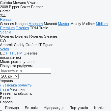
Combo
Movano
Vivaro
2008
Bipper
Boxer
Partner
Porter
911
Renault
G-series
Kangoo
Magnum
Mascott
Master
Maxity
Midliner
Midlum
Premium
T-series
TRM
Trafic
Scania
G-series
L-series
R-series
S-series
CW
Amarok
Caddy
Crafter
LT
Tiguan
Volvo
EC
FH
FL
FM
G-series
показати всі
Місце розташування
Пошук за радіусом
Україна
Львівська область
Львів
Черляни
Вінницька область
Вінниця
Європа
Польща
Естонія
Нідерланди
Португалія
Італія