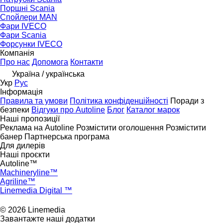
Поршні Scania
Спойлери MAN
Фари IVECO
Фари Scania
Форсунки IVECO
Компанія
Про нас
Допомога
Контакти
Україна / українська
Укр
Рус
Інформація
Правила та умови
Політика конфіденційності
Поради з
безпеки
Відгуки про Autoline
Блог
Каталог марок
Наші пропозиції
Реклама на Autoline
Розмістити оголошення
Розмістити
банер
Партнерська програма
Для дилерів
Наші проєкти
Autoline™
Machineryline™
Agriline™
Linemedia Digital ™
© 2026 Linemedia
Завантажте наші додатки