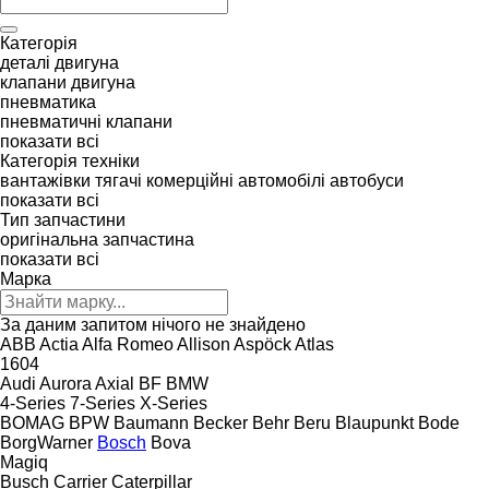
Категорія
деталі двигуна
клапани двигуна
пневматика
пневматичні клапани
показати всі
Категорія техніки
вантажівки
тягачі
комерційні автомобілі
автобуси
показати всі
Тип запчастини
оригінальна запчастина
показати всі
Марка
За даним запитом нічого не знайдено
ABB
Actia
Alfa Romeo
Allison
Aspöck
Atlas
1604
Audi
Aurora
Axial
BF
BMW
4-Series
7-Series
X-Series
BOMAG
BPW
Baumann
Becker
Behr
Beru
Blaupunkt
Bode
BorgWarner
Bosch
Bova
Magiq
Busch
Carrier
Caterpillar