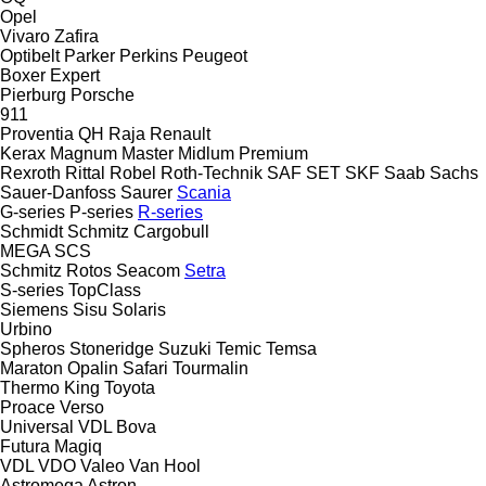
Opel
Vivaro
Zafira
Optibelt
Parker
Perkins
Peugeot
Boxer
Expert
Pierburg
Porsche
911
Proventia
QH
Raja
Renault
Kerax
Magnum
Master
Midlum
Premium
Rexroth
Rittal
Robel
Roth-Technik
SAF
SET
SKF
Saab
Sachs
Sauer-Danfoss
Saurer
Scania
G-series
P-series
R-series
Schmidt
Schmitz Cargobull
MEGA
SCS
Schmitz Rotos
Seacom
Setra
S-series
TopClass
Siemens
Sisu
Solaris
Urbino
Spheros
Stoneridge
Suzuki
Temic
Temsa
Maraton
Opalin
Safari
Tourmalin
Thermo King
Toyota
Proace
Verso
Universal
VDL Bova
Futura
Magiq
VDL
VDO
Valeo
Van Hool
Astromega
Astron