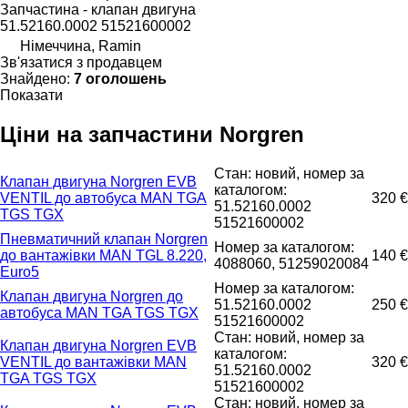
Запчастина - клапан двигуна
51.52160.0002 51521600002
Німеччина, Ramin
Зв'язатися з продавцем
Знайдено:
7 оголошень
Показати
Ціни на запчастини Norgren
Стан: новий, номер за
Клапан двигуна Norgren EVB
каталогом:
VENTIL до автобуса MAN TGA
320 €
51.52160.0002
TGS TGX
51521600002
Пневматичний клапан Norgren
Номер за каталогом:
до вантажівки MAN TGL 8.220,
140 €
4088060, 51259020084
Euro5
Номер за каталогом:
Клапан двигуна Norgren до
51.52160.0002
250 €
автобуса MAN TGA TGS TGX
51521600002
Стан: новий, номер за
Клапан двигуна Norgren EVB
каталогом:
VENTIL до вантажівки MAN
320 €
51.52160.0002
TGA TGS TGX
51521600002
Стан: новий, номер за