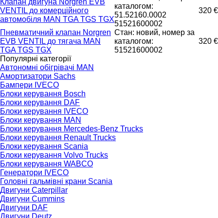
Клапан двигуна Norgren EVB
каталогом:
VENTIL до комерційного
320 €
51.52160.0002
автомобіля MAN TGA TGS TGX
51521600002
Пневматичний клапан Norgren
Стан: новий, номер за
EVB VENTIL до тягача MAN
каталогом:
320 €
TGA TGS TGX
51521600002
Популярні категорії
Автономні обігрівачі MAN
Амортизатори Sachs
Бампери IVECO
Блоки керування Bosch
Блоки керування DAF
Блоки керування IVECO
Блоки керування MAN
Блоки керування Mercedes-Benz Trucks
Блоки керування Renault Trucks
Блоки керування Scania
Блоки керування Volvo Trucks
Блоки керування WABCO
Генератори IVECO
Головні гальмівні крани Scania
Двигуни Caterpillar
Двигуни Cummins
Двигуни DAF
Двигуни Deutz