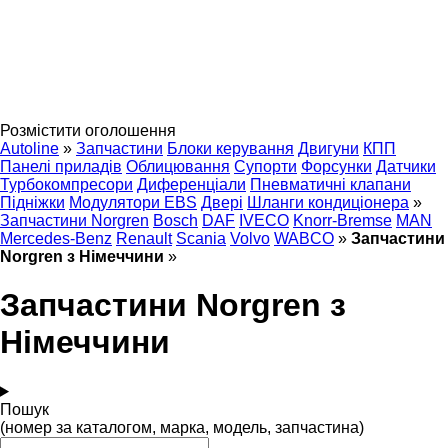
Розмістити оголошення
Autoline
»
Запчастини
Блоки керування
Двигуни
КПП
Панелі приладів
Облицювання
Супорти
Форсунки
Датчики
Турбокомпресори
Диференціали
Пневматичні клапани
Підніжки
Модулятори EBS
Двері
Шланги кондиціонера
»
Запчастини Norgren
Bosch
DAF
IVECO
Knorr-Bremse
MAN
Mercedes-Benz
Renault
Scania
Volvo
WABCO
»
Запчастини
Norgren з Німеччини
»
Запчастини Norgren з
Німеччини
Пошук
(номер за каталогом, марка, модель, запчастина)