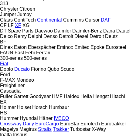
313
Chrysler
Citroen
Jumper
Jumpy
Claas
ContiTech
Continental
Cummins
Cursor
DAF
CF
LF
XF
XG
DT Spare Parts
Daewoo
Daimler
Daimler-Benz
Dana
Dautel
Delco Remy
Delphi
Denso
Detroit Diesel
Detroit
Deutz
BF
Dinex
Eaton
Eberspächer
Eminox
Emitec
Epoke
Eurosteel
FAUN
Fast
Febi
Ferrari
300-series
500-series
Fiat
Doblo
Ducato
Fiorino
Qubo
Scudo
Ford
F-MAX
Mondeo
Freightliner
Cascadia
Fuller
Garrett
Goodyear
HMF
Haldex
Hella
Hengst
Hitachi
EX
Holmer
Holset
Horsch
Humbaur
HS
Hummer
Hyundai
Häner
IVECO
Crossway
Daily
EuroCargo
EuroStar
Eurotech
Eurotrakker
Magelys
Magirus
Stralis
Trakker
Turbostar
X-Way
Inalfa
Irisbus