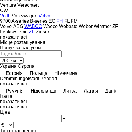
Ventura
Verachtert
CW
Voith
Volkswagen
Volvo
9700
A-series
B-series
EC
FH
FL
FM
Volvo-ABG
WABCO
Waeco
Webasto
Weber
Wimmer
ZF
Lenksysteme
ZF
Zinser
показати всі
Місце розташування
Пошук за радіусом
Україна
Європа
Естонія
Польща
Німеччина
Demmin
Ingolstadt
Bendorf
показати всі
Румунія
Нідерланди
Литва
Латвія
Данія
Італія
показати всі
показати всі
Ціна
–
Тип оголошення