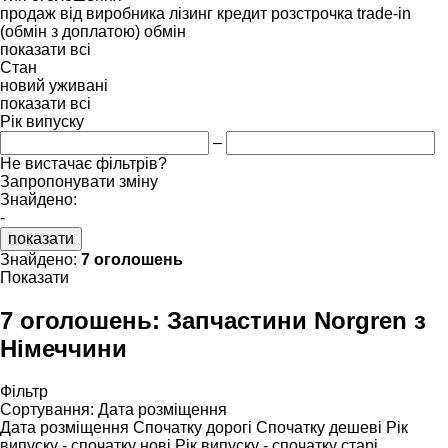
продаж
від виробника
лізинг
кредит
розстрочка
trade-in
(обмін з доплатою)
обмін
показати всі
Стан
новий
уживані
показати всі
Рік випуску
–
Не вистачає фільтрів?
Запропонувати зміну
Знайдено:
-
показати
Знайдено:
7 оголошень
Показати
7 оголошень:
Запчастини Norgren з
Німеччини
Фільтр
Сортування
:
Дата розміщення
Дата розміщення
Спочатку дорогі
Спочатку дешеві
Рік
випуску - спочатку нові
Рік випуску - спочатку старі