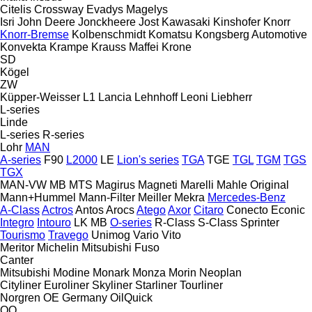
Citelis
Crossway
Evadys
Magelys
Isri
John Deere
Jonckheere
Jost
Kawasaki
Kinshofer
Knorr
Knorr-Bremse
Kolbenschmidt
Komatsu
Kongsberg Automotive
Konvekta
Krampe
Krauss Maffei
Krone
SD
Kögel
ZW
Küpper-Weisser
L1
Lancia
Lehnhoff
Leoni
Liebherr
L-series
Linde
L-series
R-series
Lohr
MAN
A-series
F90
L2000
LE
Lion's series
TGA
TGE
TGL
TGM
TGS
TGX
MAN-VW
MB
MTS
Magirus
Magneti Marelli
Mahle Original
Mann+Hummel
Mann-Filter
Meiller
Mekra
Mercedes-Benz
A-Class
Actros
Antos
Arocs
Atego
Axor
Citaro
Conecto
Econic
Integro
Intouro
LK
MB
O-series
R-Class
S-Class
Sprinter
Tourismo
Travego
Unimog
Vario
Vito
Meritor
Michelin
Mitsubishi Fuso
Canter
Mitsubishi
Modine
Monark
Monza
Morin
Neoplan
Cityliner
Euroliner
Skyliner
Starliner
Tourliner
Norgren
OE Germany
OilQuick
OQ