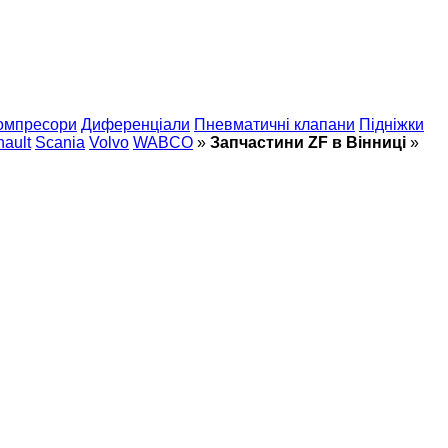
омпресори
Диференціали
Пневматичні клапани
Підніжки
ault
Scania
Volvo
WABCO
»
Запчастини ZF в Вінниці
»