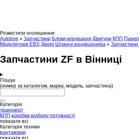
Розмістити оголошення
Autoline
»
Запчастини
Блоки керування
Двигуни
КПП
Панел
Модулятори EBS
Двері
Шланги кондиціонера
»
Запчастини
Запчастини ZF в Вінниці
Пошук
(номер за каталогом, марка, модель, запчастина)
Категорія
трансмісії
КПП
коробки відбору потужності
показати всі
Категорія техніки
вантажівки
показати всі