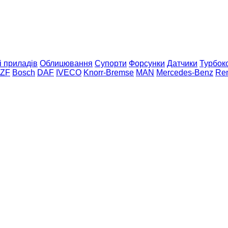
і приладів
Облицювання
Супорти
Форсунки
Датчики
Турбок
 ZF
Bosch
DAF
IVECO
Knorr-Bremse
MAN
Mercedes-Benz
Ren