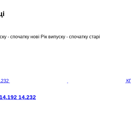
ці
ску - спочатку нові
Рік випуску - спочатку старі
К
14.192 14.232