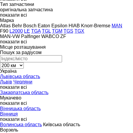
Тип запчастини
оригінальна запчастина
показати всі
Марка
Atlas
Behr
Bosch
Eaton
Epsilon
HIAB
Knorr-Bremse
MAN
F90
L2000
LE
TGA
TGL
TGM
TGS
TGX
MAN-VW
Palfinger
WABCO
ZF
показати всі
Місце розташування
Пошук за радіусом
Україна
Львівська область
Львів
Черляни
показати всі
Закарпатська область
Мукачево
показати всі
Вінницька область
Вінниця
показати всі
Волинська область
Київська область
Ворзель