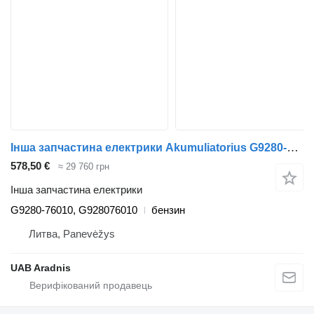
Інша запчастина електрики Akumuliatorius G9280-76010 до автомобіля Toyota PRIUS (_W3_) 1.8 Hybrid (ZVW3_)
578,50 €
≈ 29 760 грн
Інша запчастина електрики
G9280-76010, G928076010
бензин
Литва, Panevėžys
UAB Aradnis