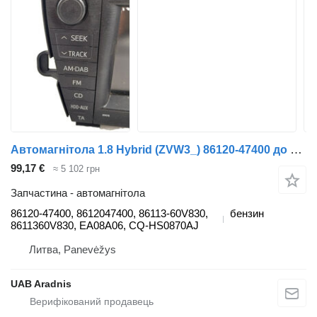
Автомагнітола 1.8 Hybrid (ZVW3_) 86120-47400 до автомобіля Toyota PRIUS (_W3_)
99,17 €
≈ 5 102 грн
Запчастина - автомагнітола
86120-47400, 8612047400, 86113-60V830,
бензин
8611360V830, EA08A06, CQ-HS0870AJ
Литва, Panevėžys
UAB Aradnis