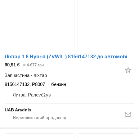
Ліхтар 1.8 Hybrid (ZVW3_) 8156147132 до автомобіля Toyota PRIUS (_W3_)
90,91 €
≈ 4 677 грн
Запчастина - ліхтар
8156147132, P8007
бензин
Литва, Panevėžys
UAB Aradnis