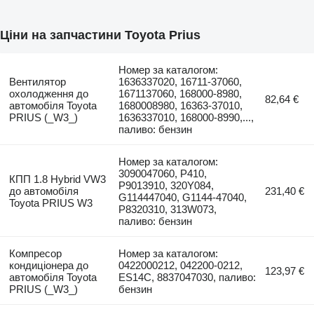
Ціни на запчастини Toyota Prius
Номер за каталогом:
Вентилятор
1636337020, 16711-37060,
охолодження до
1671137060, 168000-8980,
82,64 €
автомобіля Toyota
1680008980, 16363-37010,
PRIUS (_W3_)
1636337010, 168000-8990,...,
паливо: бензин
Номер за каталогом:
3090047060, P410,
КПП 1.8 Hybrid VW3
P9013910, 320Y084,
до автомобіля
231,40 €
G114447040, G1144-47040,
Toyota PRIUS W3
P8320310, 313W073,
паливо: бензин
Компресор
Номер за каталогом:
кондиціонера до
0422000212, 042200-0212,
123,97 €
автомобіля Toyota
ES14C, 8837047030, паливо:
PRIUS (_W3_)
бензин