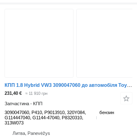
КПП 1.8 Hybrid VW3 3090047060 до автомобіля Toyota PRIUS W3
231,40 €
≈ 11 910 грн
Запчастина - КПП
3090047060, P410, P9013910, 320Y084,
бензин
G114447040, G1144-47040, P8320310,
313W073
Литва, Panevėžys