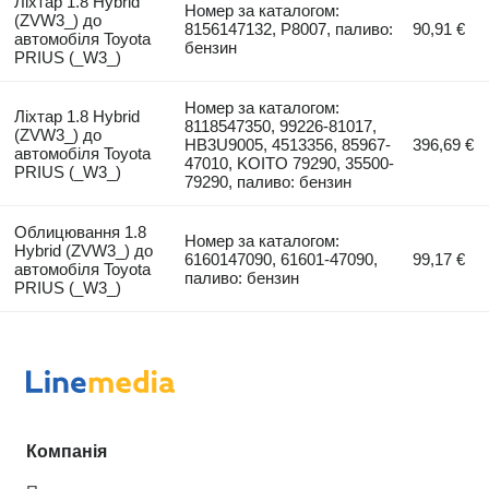
Ліхтар 1.8 Hybrid
Номер за каталогом:
(ZVW3_) до
8156147132, P8007, паливо:
90,91 €
автомобіля Toyota
бензин
PRIUS (_W3_)
Номер за каталогом:
Ліхтар 1.8 Hybrid
8118547350, 99226-81017,
(ZVW3_) до
HB3U9005, 4513356, 85967-
396,69 €
автомобіля Toyota
47010, KOITO 79290, 35500-
PRIUS (_W3_)
79290, паливо: бензин
Облицювання 1.8
Номер за каталогом:
Hybrid (ZVW3_) до
6160147090, 61601-47090,
99,17 €
автомобіля Toyota
паливо: бензин
PRIUS (_W3_)
Компанія