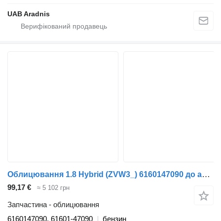
UAB Aradnis
Облицювання 1.8 Hybrid (ZVW3_) 6160147090 до автомобіля Toyota PRIUS (_W3_)
99,17 €
≈ 5 102 грн
Запчастина - облицювання
6160147090, 61601-47090
бензин