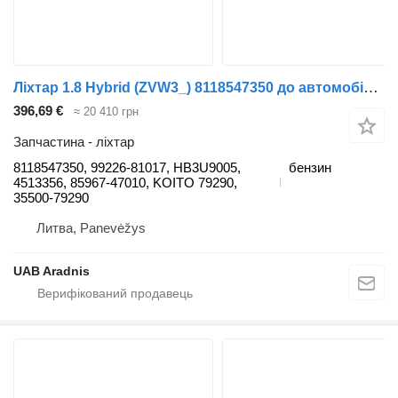
Ліхтар 1.8 Hybrid (ZVW3_) 8118547350 до автомобіля Toyota PRIUS (_W3_)
396,69 €
≈ 20 410 грн
Запчастина - ліхтар
8118547350, 99226-81017, HB3U9005,
бензин
4513356, 85967-47010, KOITO 79290,
35500-79290
Литва, Panevėžys
UAB Aradnis