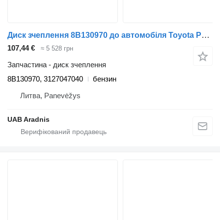
Диск зчеплення 8B130970 до автомобіля Toyota PRIUS 1.8 Hybrid (ZVW3_)
107,44 €
≈ 5 528 грн
Запчастина - диск зчеплення
8B130970, 3127047040
бензин
Литва, Panevėžys
UAB Aradnis