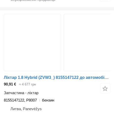
Ліхтар 1.8 Hybrid (ZVW3_) 8155147122 до автомобіля Toyota PRIUS (_W3_)
90,91 €
≈ 4 677 грн
Запчастина - ліхтар
8155147122, P8007
бензин
Литва, Panevėžys