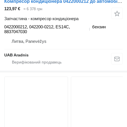
Компресор кондиціонера 0422000212 до автомобіля Toyota PRIUS (_W3_)
123,97 €
≈ 6 378 грн
Запчастина - компресор кондиціонера
0422000212, 042200-0212, ES14C,
бензин
8837047030
Литва, Panevėžys
UAB Aradnis