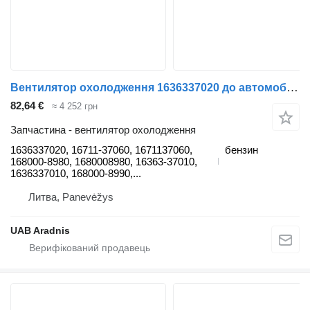
Вентилятор охолодження 1636337020 до автомобіля Toyota PRIUS (_W3_)
82,64 €
≈ 4 252 грн
Запчастина - вентилятор охолодження
1636337020, 16711-37060, 1671137060,
бензин
168000-8980, 1680008980, 16363-37010,
1636337010, 168000-8990,...
Литва, Panevėžys
UAB Aradnis