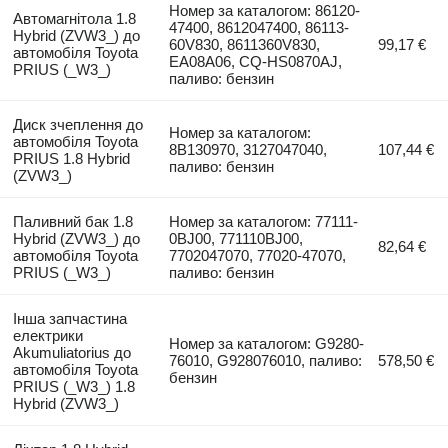
Номер за каталогом: 86120-
Автомагнітола 1.8
47400, 8612047400, 86113-
Hybrid (ZVW3_) до
60V830, 8611360V830,
99,17 €
автомобіля Toyota
EA08A06, CQ-HS0870AJ,
PRIUS (_W3_)
паливо: бензин
Диск зчеплення до
Номер за каталогом:
автомобіля Toyota
8B130970, 3127047040,
107,44 €
PRIUS 1.8 Hybrid
паливо: бензин
(ZVW3_)
Паливний бак 1.8
Номер за каталогом: 77111-
Hybrid (ZVW3_) до
0BJ00, 771110BJ00,
82,64 €
автомобіля Toyota
7702047070, 77020-47070,
PRIUS (_W3_)
паливо: бензин
Інша запчастина
електрики
Номер за каталогом: G9280-
Akumuliatorius до
76010, G928076010, паливо:
578,50 €
автомобіля Toyota
бензин
PRIUS (_W3_) 1.8
Hybrid (ZVW3_)