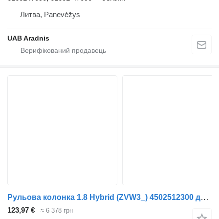
Литва, Panevėžys
UAB Aradnis
Рульова колонка 1.8 Hybrid (ZVW3_) 4502512300 до автомобіля Toyota PRIUS (_W3_)
123,97 €
≈ 6 378 грн