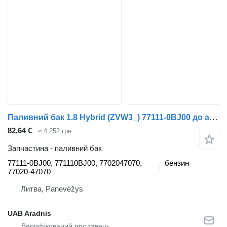
Паливний бак 1.8 Hybrid (ZVW3_) 77111-0BJ00 до автомобіля Toyota PRIUS (_W3_)
82,64 €
≈ 4 252 грн
Запчастина - паливний бак
77111-0BJ00, 771110BJ00, 7702047070,
бензин
77020-47070
Литва, Panevėžys
UAB Aradnis