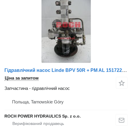
Гідравлічний насос Linde BPV 50R + PM AL 1517222493 1517222714 до прибиральної машини Schmidt
Ціна за запитом
Запчастина - гідравлічний насос
Польща, Tarnowskie Góry
ROCH POWER HYDRAULICS Sp. z o.o.