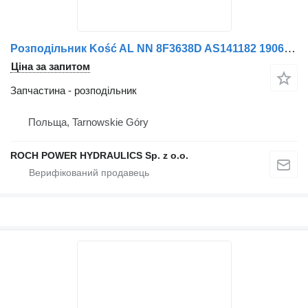
Розподільник Kość AL NN 8F3638D AS141182 19060335+ cewka 12VDC до прибиральної машини Schmidt ZAMIATARKA
Ціна за запитом
Запчастина - розподільник
Польща, Tarnowskie Góry
ROCH POWER HYDRAULICS Sp. z o.o.