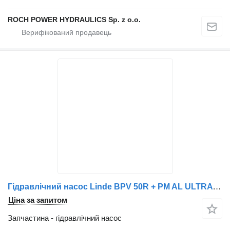
ROCH POWER HYDRAULICS Sp. z o.o.
Гідравлічний насос Linde BPV 50R + PM AL ULTRA IPL0501P015 + до прибиральної машини Schmidt
Ціна за запитом
Запчастина - гідравлічний насос