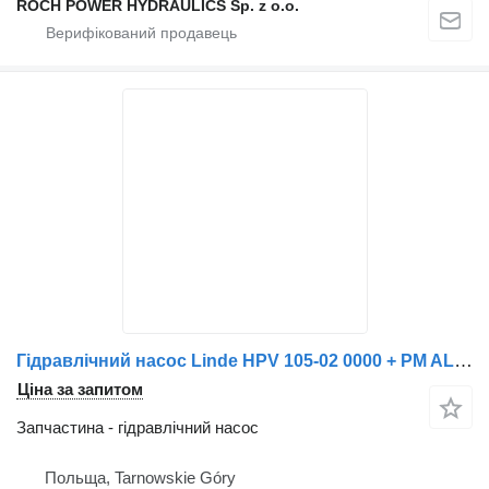
ROCH POWER HYDRAULICS Sp. z o.o.
Гідравлічний насос Linde HPV 105-02 0000 + PM AL HPI zesp.2x до прибиральної машини Schmidt 42 101T
Ціна за запитом
Запчастина - гідравлічний насос
Польща, Tarnowskie Góry